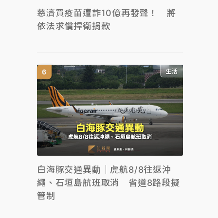
慈濟買疫苗遭詐10億再發聲！ 將
依法求償捍衛捐款
生活
白海豚交通異動｜虎航8/8往返沖
繩、石垣島航班取消 省道8路段擬
管制