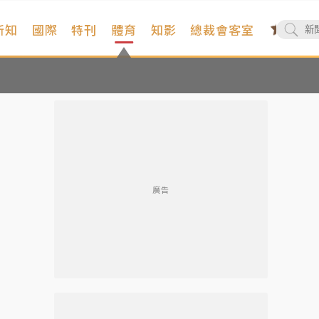
新知
國際
特刊
體育
知影
總裁會客室
廣告