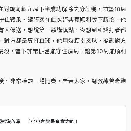
在對戰南韓九局下半成功解除失分危機，鋪墊10局
守住戰果，讓張奕在此次經典賽順利奪下勝投。他
有人保送，想說第一顆謹慎點，沒想到引誘打者都
，對方都是專打直球，他用幾顆指叉球，搗亂對方
接殺，當下非常振奮能守住這局，讓第10局能順利
後，非常棒的一場比賽，辛苦大家，總教練曾豪駒
球迷沒放棄 「小小台灣是有實力的」