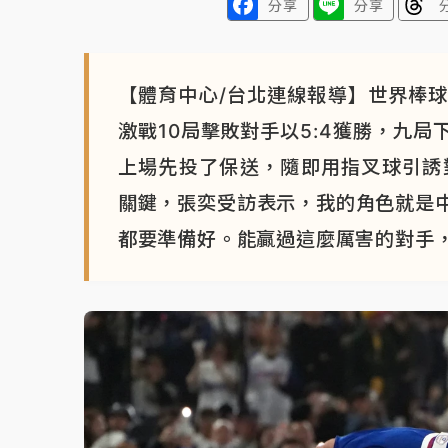
分享
分享
【體育中心/台北連線報導】世界棒
激戰10局擊敗對手以5:4獲勝，九局
上場先投了保送，隨即用指叉球引誘
關鍵，張奕受訪表示，我的角色就是
都要準備好。能贏過這麼厲害的對手