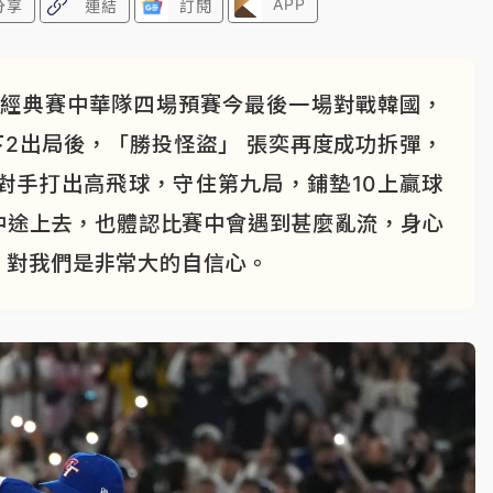
APP
分享
連結
訂閱
球經典賽中華隊四場預賽今最後一場對戰韓國，
下2出局後，「勝投怪盜」 張奕再度成功拆彈，
對手打出高飛球，守住第九局，鋪墊10上贏球
中途上去，也體認比賽中會遇到甚麼亂流，身心
，對我們是非常大的自信心。