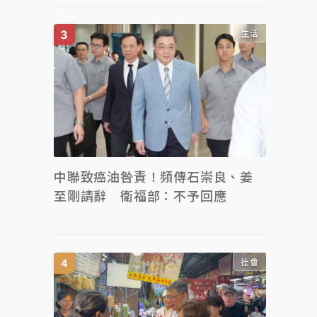
生活
中聯致癌油咎責！頻傳石崇良、姜
至剛請辭 衛福部：不予回應
社會