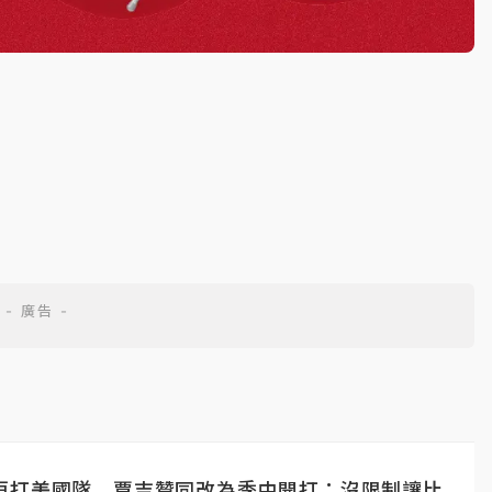
再打美國隊 賈吉贊同改為季中開打：沒限制讓比