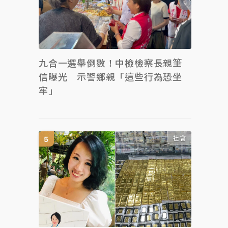
九合一選舉倒數！中檢檢察長親筆
信曝光 示警鄉親「這些行為恐坐
牢」
社會