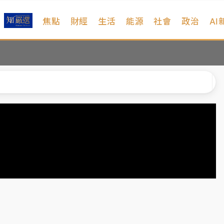
焦點
財經
生活
能源
社會
政治
AI
扣畫面曝光
序複雜 觀旅局回應了
院聲請遭駁 理由曝光
一度塞車 周六起展出延長至晚上7時
今重開羈押庭
到發紫」降雨熱區曝
扣畫面曝光
序複雜 觀旅局回應了
院聲請遭駁 理由曝光