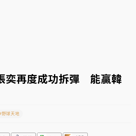
一度塞車 周六起展出延長至晚上7時
今重開羈押庭
到發紫」降雨熱區曝
張奕再度成功拆彈 能贏韓
#野球天地