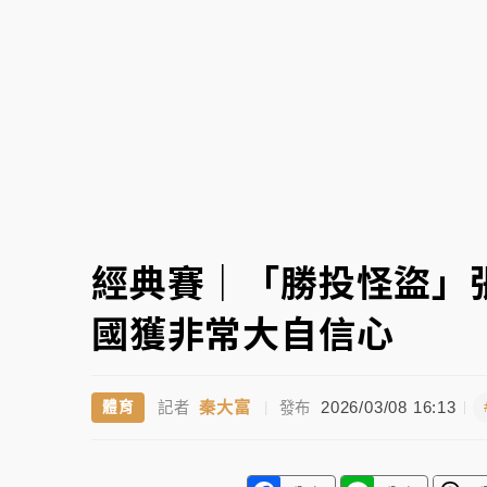
故宮《龍藏經》特展第2檔！今線上預約開賣
台東農業處長涉圖利渡假村！東檢抗告成功 
父親節泡湯了！中颱白海豚雨彈轟3天 「紅
經典賽｜「勝投怪盜」
國獲非常大自信心
秦大富
2026/03/08 16:13
體育
記者
|
發布