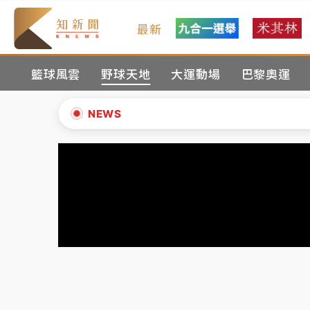
最新
女律師陳昱瑄詐慈濟10億！黃金158kg遭查
籃球風雲
野球天地
大運動場
巴黎奧運
暑假過三周才推「E宿新北打卡趣」！抽獎程
中信慈善基金會想增加董事人數！辜仲諒向法
NEWS
故宮《龍藏經》特展第2檔！今線上預約開賣
▲
台東農業處長涉圖利渡假村！東檢抗告成功 
▼
父親節泡湯了！中颱白海豚雨彈轟3天 「紅
女律師陳昱瑄詐慈濟10億！黃金158kg遭查
暑假過三周才推「E宿新北打卡趣」！抽獎程
中信慈善基金會想增加董事人數！辜仲諒向法