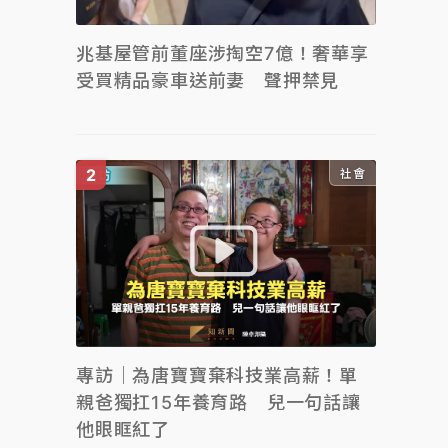
兆基屋管前董座涉掏空7億！奢華享
受買精品豪車送前妻 聲押禁見
社會
專訪｜為唐寶寶棄科技業高薪！單
親爸獨扛15年養育路 兒一句話讓
他眼眶紅了