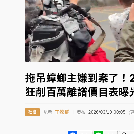
故宮《龍藏經》特展第2檔！今線上預約開賣
台東農業處長涉圖利渡假村！東檢抗告成功 
父親節泡湯了！中颱白海豚雨彈轟3天 「紅
Unmute
拖吊蟑螂主嫌到案了！
狂削百萬離譜價目表曝
丁牧群
2026/03/19 00:05
社會
記者
|
發布
(更