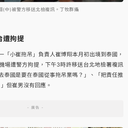
翔(中)被警方移送北檢複訊。丁牧群攝
台遭拘提
一「小崔拖吊」負責人崔博翔本月初出境到泰國，
機場遭警方拘提，下午3時許移送台北地檢署複訊
去泰國是要在泰國從事拖吊業嗎？」、「把責任推
？」但崔男沒有回應。