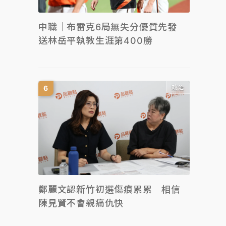
中職｜布雷克6局無失分優質先發
送林岳平執教生涯第400勝
政治
鄭麗文認新竹初選傷痕累累 相信
陳見賢不會親痛仇快