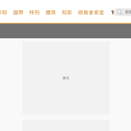
新知
國際
特刊
體育
知影
總裁會客室
廣告