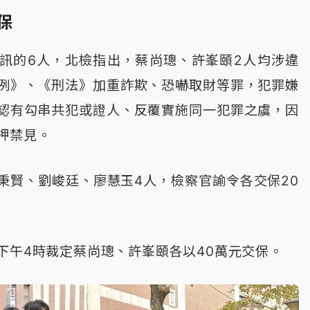
保
訊的6人，北檢指出，蔡尚璁、許峯頤2人均涉違
例》、《刑法》加重詐欺、恐嚇取財等罪，犯罪嫌
認有勾串共犯或證人、反覆實施同一犯罪之虞，因
押禁見。
秉賢、劉峻廷、廖慧玉4人，檢察官諭令各交保20
下午4時裁定蔡尚璁、許峯頤各以40萬元交保。