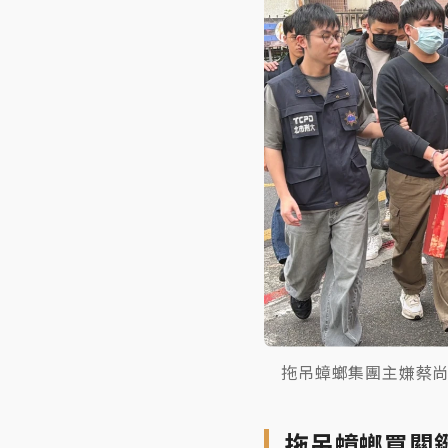
拖吊蟑螂集團主嫌蔡尚
拖吊蟑螂買關