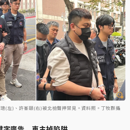
璁(左)、許峯頤(右)被北檢聲押禁見。資料照。丁牧群攝
鍵字廣告 車主掉陷阱