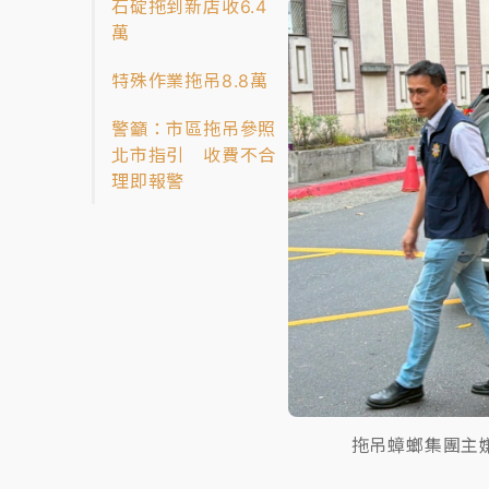
石碇拖到新店收6.4
萬
特殊作業拖吊8.8萬
警籲：市區拖吊參照
北市指引 收費不合
理即報警
拖吊蟑螂集團主