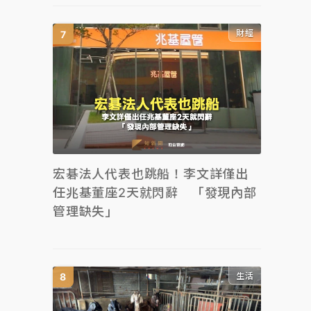
財經
宏碁法人代表也跳船！李文詳僅出
任兆基董座2天就閃辭 「發現內部
管理缺失」
生活