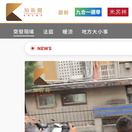
最新
女律師陳昱瑄詐慈濟10億！黃金158kg遭查
突發現場
法庭
暖流
地方大小事
暑假過三周才推「E宿新北打卡趣」！抽獎程
中信慈善基金會想增加董事人數！辜仲諒向法
NEWS
故宮《龍藏經》特展第2檔！今線上預約開賣
▲
台東農業處長涉圖利渡假村！東檢抗告成功 
▼
父親節泡湯了！中颱白海豚雨彈轟3天 「紅
女律師陳昱瑄詐慈濟10億！黃金158kg遭查
暑假過三周才推「E宿新北打卡趣」！抽獎程
中信慈善基金會想增加董事人數！辜仲諒向法