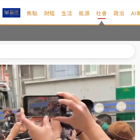
焦點
財經
生活
能源
社會
政治
AI
扣畫面曝光
序複雜 觀旅局回應了
院聲請遭駁 理由曝光
一度塞車 周六起展出延長至晚上7時
今重開羈押庭
到發紫」降雨熱區曝
扣畫面曝光
序複雜 觀旅局回應了
院聲請遭駁 理由曝光