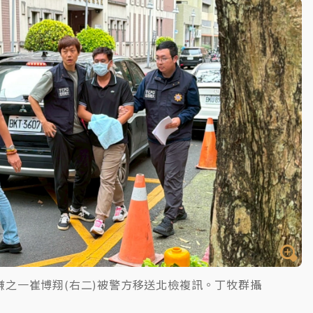
嫌之一崔博翔(右二)被警方移送北檢複訊。丁牧群攝