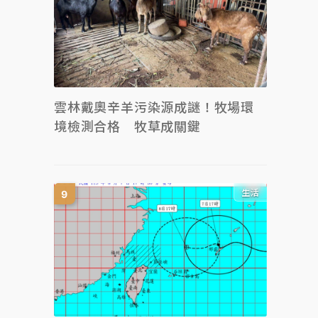
雲林戴奧辛羊污染源成謎！牧場環
境檢測合格 牧草成關鍵
生活