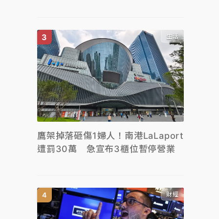
生活
鷹架掉落砸傷1婦人！南港LaLaport
遭罰30萬 急宣布3櫃位暫停營業
財經