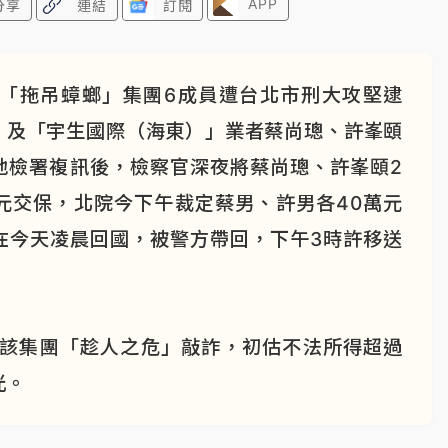
APP
分享
連結
訂閱
「拖吊蟑螂」集團6成員遭台北市刑大攻堅逮
」及「宇生國際（海東）」業者蔡尚璁、許峯頤
北地檢署複訊後，檢察官深夜將蔡尚璁、許峯頤2
元交保，北院今下午裁定蔡男、許男各40萬元
在今天凌晨回國，被警方帶回，下午3時許移送
控該集團「趁人之危」敲詐，初估不法所得超過
光。