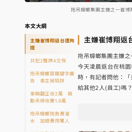
拖吊蟑螂集團主嫌之一崔博
本文大綱
主嫌崔博翔返
主嫌崔博翔返台遭拘
提
拖吊蟑螂集團主嫌之
共犯2聲押4交保
今天凌晨返台在桃園
拖吊蟑螂買關鍵字廣
時，有記者問他：「
告 車主掉陷阱
給其他2人(員工)嗎
車輛翻正收2萬 啟
動吊桿收費1.6萬
拖吊蟑螂拖救費灌
水 加總費用驚人