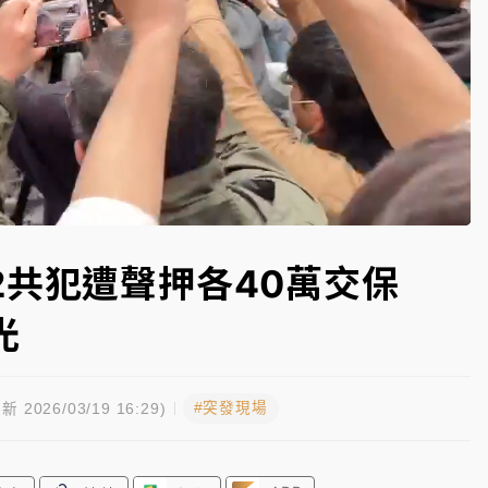
一度塞車 周六起展出延長至晚上7時
今重開羈押庭
到發紫」降雨熱區曝
Loaded
:
100.00%
2共犯遭聲押各40萬交保
光
#突發現場
新 2026/03/19 16:29)