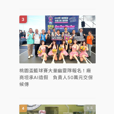
社會
桃園盃籃球賽大量幽靈隊報名！廠
商坦承AI造假 負責人50萬元交保
候傳
生活