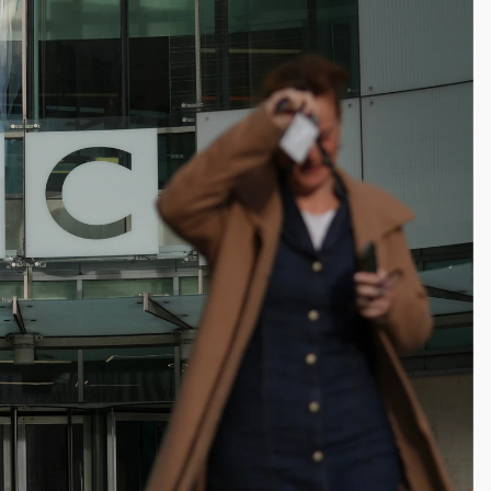
部高溫飆38度
掮客大玩兩面手法 郭台銘、蔡英文成關鍵
身／周玉蔻蔡玉真開撕爆料
由政府委任 預算難關如何解？
開上任首要3件事