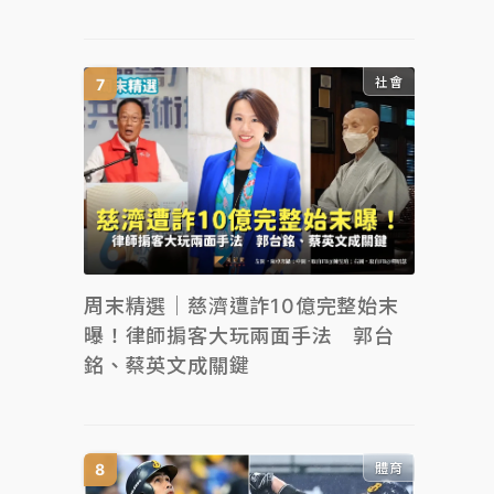
社會
周末精選｜慈濟遭詐10億完整始末
曝！律師掮客大玩兩面手法 郭台
銘、蔡英文成關鍵
體育