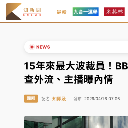
最新
父親節玩樂園！六福村今明2天「爸爸免費」 
白海豚逼近！新北高灘地停車場下午4時強制
中颱白海豚環流掠北海！今明防劇烈降雨 東
NEWS
周末精選｜
慈濟遭詐10億完整始末曝！律師
15年來最大波裁員！B
▲
本周爆款短影音｜
柯文哲帶電子手鐶拄拐杖現
▼
查外流、主播曝內情
周末精選｜
跨境網購族注意！EZ Way若改
知即及
2026/04/16 07:06
國際
記者
|
發布
蔣萬安的建中同學！47歲法律學霸戰桃園 公
父親節玩樂園！六福村今明2天「爸爸免費」 
白海豚逼近！新北高灘地停車場下午4時強制