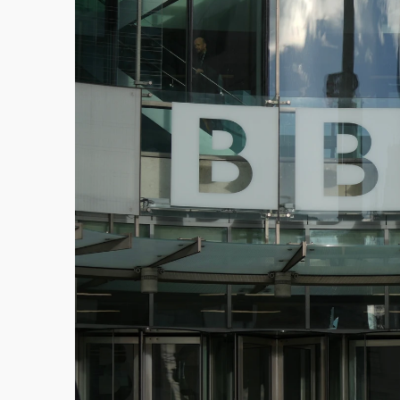
中颱白海豚環流掠北海！今明防劇烈降雨 東
周末精選｜
慈濟遭詐10億完整始末曝！律師
本周爆款短影音｜
柯文哲帶電子手鐶拄拐杖現
周末精選｜
跨境網購族注意！EZ Way若改
蔣萬安的建中同學！47歲法律學霸戰桃園 公