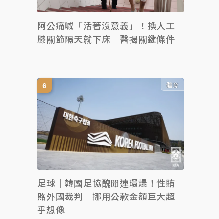
阿公痛喊「活著沒意義」！換人工
膝關節隔天就下床 醫揭關鍵條件
體育
足球｜韓國足協醜聞連環爆！性賄
賂外國裁判 挪用公款金額巨大超
乎想像