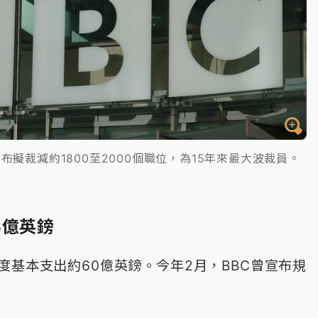
布擬裁減約1800至2000個職位，為15年來最大波裁員。
6億英鎊
年度基本支出約60億英鎊。今年2月，BBC曾宣布規