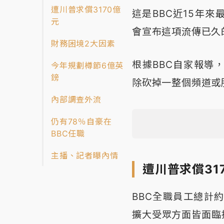
遭川普求償3170億
這是BBC近15年
元
會宣布這項流傳已久
財務困境2大因素
根據BBC自家報導，代理
今年規劃樽節6億英
鎊
除砍掉一整個頻道或
內部調查外流
仍有78％自豪在
BBC任職
主播、記者曝內情
遭川普求償31
BBC全職員工總計約
擴大受眾方面皆面臨