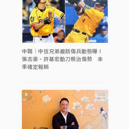
中職｜中信兄弟最新傷兵動態曝！
張志豪、許基宏動刀根治傷勢 本
季確定報銷
財經