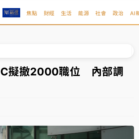
焦點
財經
生活
能源
社會
政治
AI
遠雄海洋買1送1
拖吊 中午開放水門周邊紅黃線停車
部高溫飆38度
掮客大玩兩面手法 郭台銘、蔡英文成關鍵
BC擬撤2000職位 內部調
身／周玉蔻蔡玉真開撕爆料
由政府委任 預算難關如何解？
開上任首要3件事
遠雄海洋買1送1
拖吊 中午開放水門周邊紅黃線停車