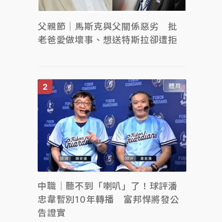
父親節｜馬斯克與父關係惡劣 批
老爸愛做壞事、想送特斯拉卻遭拒
體育
中職｜聽不到「喇叭」了！球評潘
忠韋暫別10年轉播 富邦悍將發公
告證實