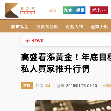
最新
女律師陳昱瑄詐慈濟10億！黃金158kg遭查
股市基金
投資長觀點
財經人物
產業脈動
暑假過三周才推「E宿新北打卡趣」！抽獎程
中信慈善基金會想增加董事人數！辜仲諒向法
NEWS
故宮《龍藏經》特展第2檔！今線上預約開賣
高盛看漲黃金！年底目標
▲
台東農業處長涉圖利渡假村！東檢抗告成功 
▼
私人買家推升行情
父親節泡湯了！中颱白海豚雨彈轟3天 「紅
SJ
2026/01/23 07:10
財經
#國
記者
|
發布
女律師陳昱瑄詐慈濟10億！黃金158kg遭查
暑假過三周才推「E宿新北打卡趣」！抽獎程
中信慈善基金會想增加董事人數！辜仲諒向法