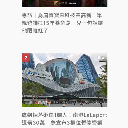
專訪｜為唐寶寶棄科技業高薪！單
親爸獨扛15年養育路 兒一句話讓
他眼眶紅了
生活
鷹架掉落砸傷1婦人！南港LaLaport
遭罰30萬 急宣布3櫃位暫停營業