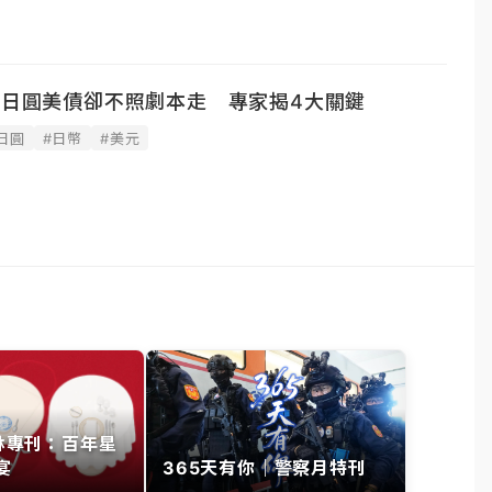
金日圓美債卻不照劇本走 專家揭4大關鍵
日圓
#日幣
#美元
其林專刊：百年星
宴
365天有你｜警察月特刊