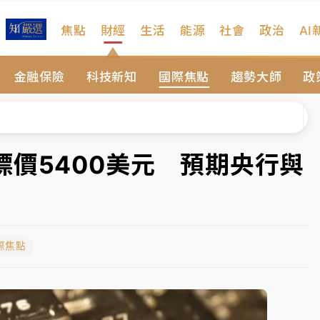
焦點
財經
生活
能源
社會
政治
AI
扣畫面曝光
金融保險
科技新知
國際焦點
趨勢大師
政
序複雜 觀旅局回應了
院聲請遭駁 理由曝光
一度塞車 周六起展出延長至晚上7時
價5400美元 預期央行與
今重開羈押庭
到發紫」降雨熱區曝
際焦點
扣畫面曝光
序複雜 觀旅局回應了
院聲請遭駁 理由曝光