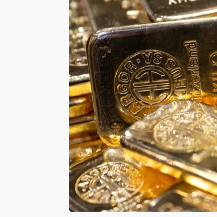
故宮《龍藏經》特展第2檔！今線上預約開賣
台東農業處長涉圖利渡假村！東檢抗告成功 
父親節泡湯了！中颱白海豚雨彈轟3天 「紅