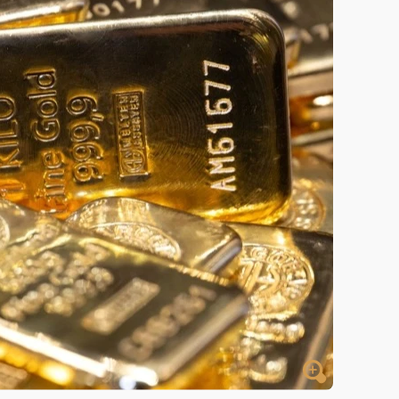
一度塞車 周六起展出延長至晚上7時
今重開羈押庭
到發紫」降雨熱區曝