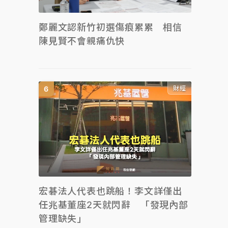
鄭麗文認新竹初選傷痕累累 相信
陳見賢不會親痛仇快
財經
宏碁法人代表也跳船！李文詳僅出
任兆基董座2天就閃辭 「發現內部
管理缺失」