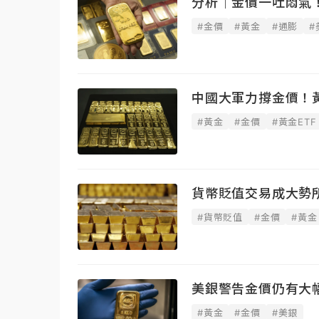
分析｜金價一吐悶氣
#金價
#黃金
#通膨
#
中國大軍力撐金價！黃
#黃金
#金價
#黃金ETF
貨幣貶值交易成大勢
#貨幣貶值
#金價
#黃金
美銀警告金價仍有大
#黃金
#金價
#美銀