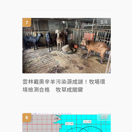
生活
雲林戴奧辛羊污染源成謎！牧場環
境檢測合格 牧草成關鍵
生活