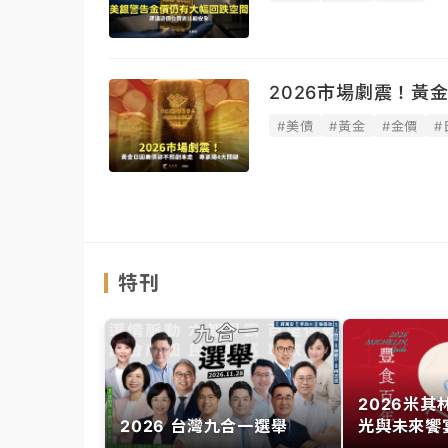
2026市場劇震！黃
#美債
#黃金
#金價
#
特刊
2026米
2026 台灣九合一選舉
光與未來饗