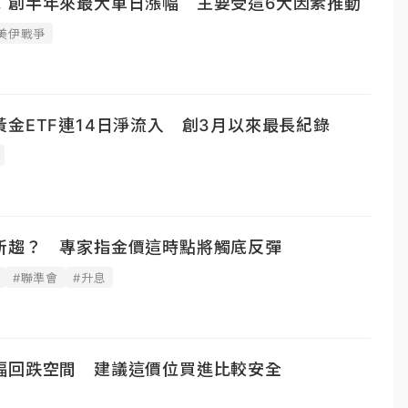
！創半年來最大單日漲幅 主要受這6大因素推動
美伊戰爭
金ETF連14日淨流入 創3月以來最長紀錄
所趨？ 專家指金價這時點將觸底反彈
#聯準會
#升息
幅回跌空間 建議這價位買進比較安全