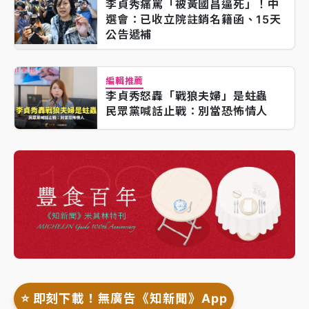
李貞秀痛罵「被黃國昌逼死」！中
選會：已收立院註銷名籍函、15天
公告遞補
編輯推薦
李貞秀怒轟「戰狼夫婦」是蛀蟲
民眾黨喊話止戰：別當恐怖情人
⭐️ 即刻下載！無廣告《知新聞》App