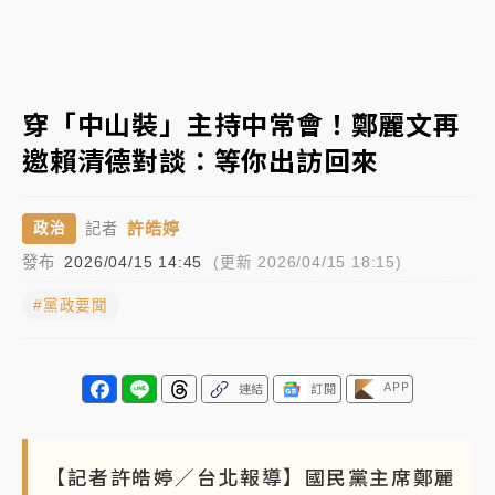
日職｜
林安可狀態正好卻因左膝疼痛下二軍 日媒感嘆
「好事多磨」
韓股最壞時期已過？大摩估去槓桿完成逾半 波動率降
穿「中山裝」主持中常會！鄭麗文再
至2個月低
邀賴清德對談：等你出訪回來
「白海豚」雨炸新北！通報109件災情 侯友宜揭這類災
損最多
許皓婷
政治
記者
白海豚挾豪雨狂炸新北！時雨量破百毫米 水塔、雨棚
發布
2026/04/15 14:45
(更新 2026/04/15 18:15)
砸落毀車
#黨政要聞
APP
連結
訂閱
【記者許皓婷／台北報導】國民黨主席鄭麗