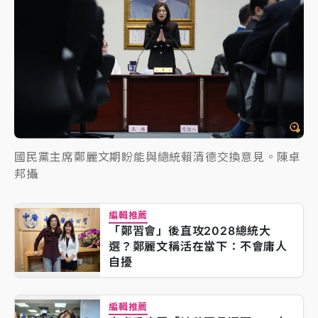
國民黨主席鄭麗文期盼能與總統賴清德交換意見。陳卓
邦攝
編輯推薦
「鄭習會」後直攻2028總統大
選？鄭麗文稱活在當下：不會庸人
自擾
編輯推薦