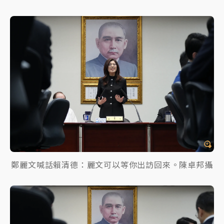
鄭麗文喊話賴清德：麗文可以等你出訪回來。陳卓邦攝