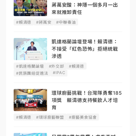
蔣萬安酸：神隱一個多月一出
來就推卸責任
#賴清德
#蔣萬安
#中聯毒油
凱達格蘭論壇登場！賴清德：
不接受「紅色恐怖」拒絕統戰
滲透
#凱達格蘭論壇
#外交部
#賴清德
#IPAC
#民族團結促進法
環球廚藝挑戰！台灣隊勇奪185
項獎 賴清德支持餐飲人才培
育
#賴清德
#環球廚藝聯盟
#廚藝美食協會