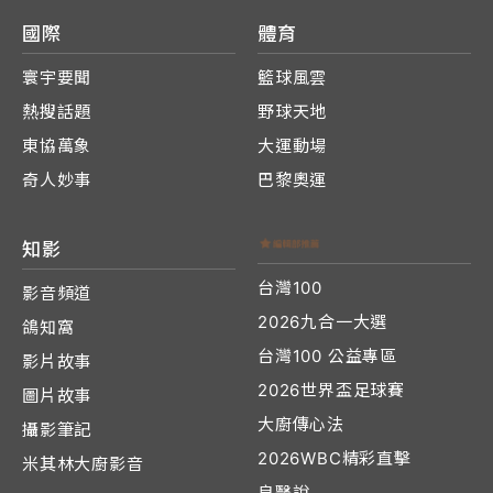
國際
體育
寰宇要聞
籃球風雲
熱搜話題
野球天地
東協萬象
大運動場
奇人妙事
巴黎奧運
知影
台灣100
影音頻道
2026九合一大選
鴿知窩
台灣100 公益專區
影片故事
2026世界盃足球賽
圖片故事
大廚傳心法
攝影筆記
2026WBC精彩直擊
米其林大廚影音
良醫說