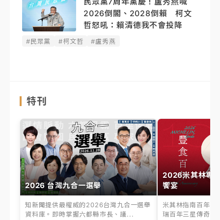
民眾黨7周年黨慶！盧秀燕喊
2026倒閣、2028倒賴 柯文
哲怒吼：賴清德我不會投降
#民眾黨
#柯文哲
#盧秀燕
特刊
2026米其林專
2026 台灣九合一選舉
饗宴
知新聞提供最權威的2026台灣九合一選舉
米其林指南百年之
資料庫。即時掌握六都縣市長、議...
瑞百年三星傳奇、台