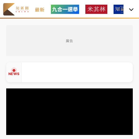
最新
金控第2季海外曝險破31兆創高 日本年增45%居冠
廣告
日職｜
林安可狀態正好卻因左膝疼痛下二軍 日媒感嘆
「好事多磨」
韓股最壞時期已過？大摩估去槓桿完成逾半 波動率降
NEWS
至2個月低
「白海豚」雨炸新北！通報109件災情 侯友宜揭這類災
損最多
白海豚挾豪雨狂炸新北！時雨量破百毫米 水塔、雨棚
▲
砸落毀車
▼
金控第2季海外曝險破31兆創高 日本年增45%居冠