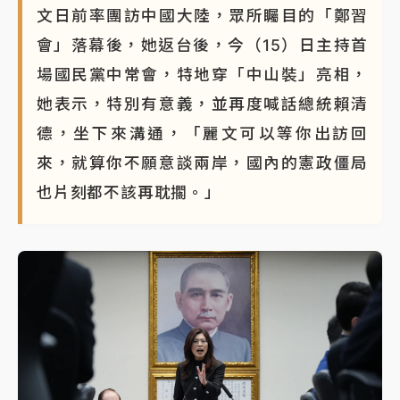
文日前率團訪中國大陸，眾所矚目的「鄭習
會」落幕後，她返台後，今（15）日主持首
場國民黨中常會，特地穿「中山裝」亮相，
她表示，特別有意義，並再度喊話總統賴清
德，坐下來溝通，「麗文可以等你出訪回
來，就算你不願意談兩岸，國內的憲政僵局
也片刻都不該再耽擱。」