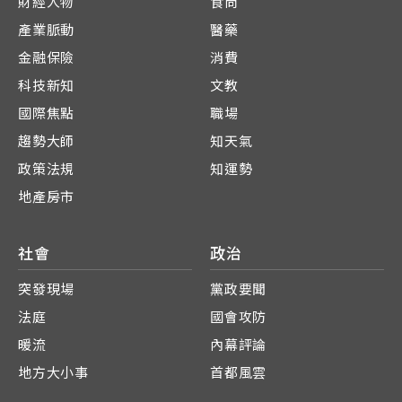
財經人物
食尚
產業脈動
醫藥
金融保險
消費
科技新知
文教
國際焦點
職場
趨勢大師
知天氣
政策法規
知運勢
地產房市
社會
政治
突發現場
黨政要聞
法庭
國會攻防
暖流
內幕評論
地方大小事
首都風雲