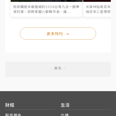
知新聞提供最權威的2026台灣九合一選舉
米其林指南百年之
資料庫。即時掌握六都縣市長、議...
瑞百年三星傳奇、台
更多特刊
→
財經
生活
股市基金
交通