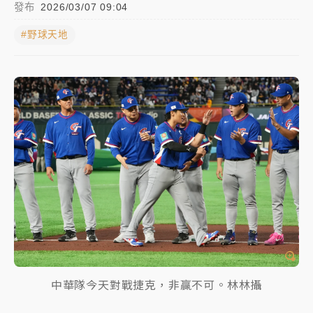
發布
2026/03/07 09:04
日職｜
林安可狀態正好卻因左膝疼痛下二軍 日媒感嘆
#野球天地
「好事多磨」
韓股最壞時期已過？大摩估去槓桿完成逾半 波動率降
至2個月低
「白海豚」雨炸新北！通報109件災情 侯友宜揭這類災
損最多
白海豚挾豪雨狂炸新北！時雨量破百毫米 水塔、雨棚
砸落毀車
中華隊今天對戰捷克，非贏不可。林林攝