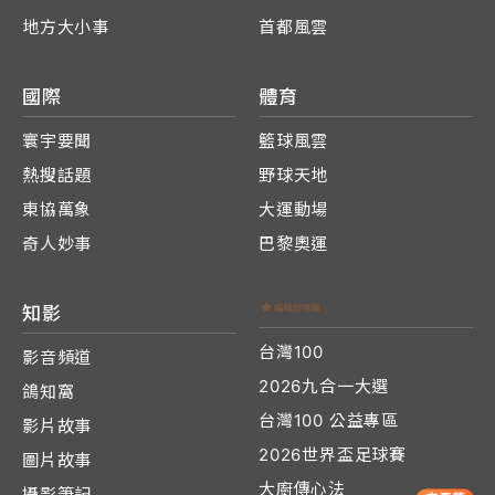
地方大小事
首都風雲
國際
體育
寰宇要聞
籃球風雲
熱搜話題
野球天地
東協萬象
大運動場
奇人妙事
巴黎奧運
知影
台灣100
影音頻道
2026九合一大選
鴿知窩
台灣100 公益專區
影片故事
2026世界盃足球賽
圖片故事
大廚傳心法
攝影筆記