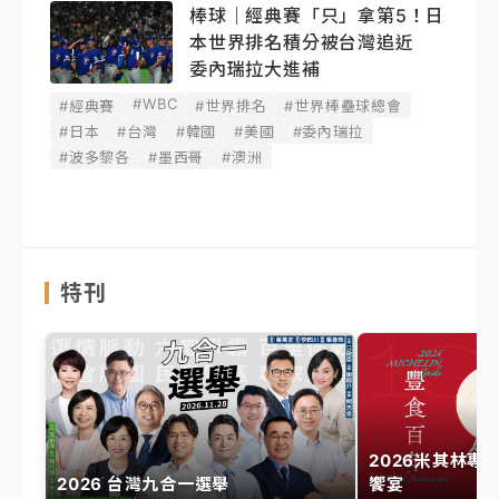
棒球｜經典賽「只」拿第5！日
本世界排名積分被台灣追近
委內瑞拉大進補
#WBC
#經典賽
#世界排名
#世界棒壘球總會
#日本
#台灣
#韓國
#美國
#委內瑞拉
#波多黎各
#墨西哥
#澳洲
特刊
2026米其林專
2026 台灣九合一選舉
饗宴