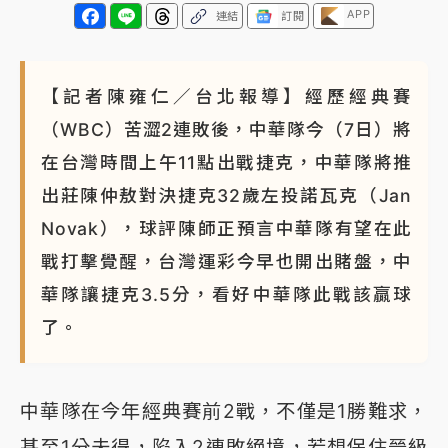
APP
連結
訂閱
【記者陳雍仁／台北報導】經歷經典賽
（WBC）苦澀2連敗後，中華隊今（7日）將
在台灣時間上午11點出戰捷克，中華隊將推
出莊陳仲敖對決捷克32歲左投諾瓦克（Jan
Novak），球評陳師正預言中華隊有望在此
戰打擊覺醒，台灣運彩今早也開出賭盤，中
華隊讓捷克3.5分，看好中華隊此戰該贏球
了。
中華隊在今年經典賽前2戰，不僅是1勝難求，
甚至1分未得，陷入2連敗絕境，若想保住晉級