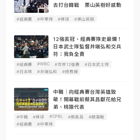
去打台韓戰 栗山英樹好感動
#經典賽
#中華隊
#棒球
#栗山英樹
12強丟冠、經典賽隊史最爛！
日本武士隊監督井端弘和交兵
符：我負全責
#WBC
#經典賽
#世界12強賽
#日本武士隊
#日本隊
#井端弘和
#總教練
中職｜向經典賽台灣英雄致
敬！開幕戰前蔡其昌獻花給兄
弟、桃猿代表
#CPBL
#中職
#棒球
#蔡其昌
#開幕戰
#經典賽
#中華隊