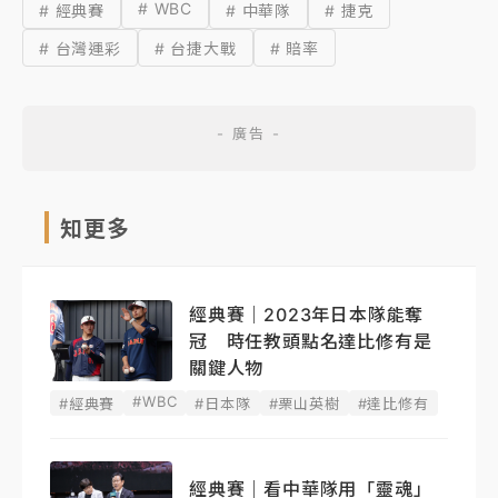
# WBC
# 經典賽
# 中華隊
# 捷克
# 台灣運彩
# 台捷大戰
# 賠率
知更多
經典賽｜2023年日本隊能奪
冠 時任教頭點名達比修有是
關鍵人物
#WBC
#經典賽
#日本隊
#栗山英樹
#達比修有
經典賽｜看中華隊用「靈魂」