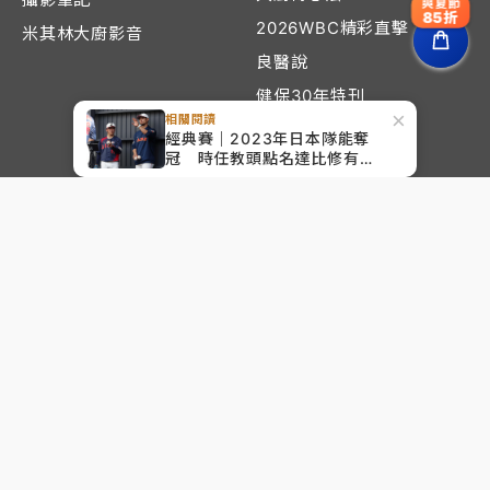
爽夏節
85折
2026WBC精彩直擊
米其林大廚影音
良醫說
健保30年特刊
×
相關閱讀
美樂蒂帶你玩
經典賽｜2023年日本隊能奪
冠 時任教頭點名達比修有是
頭家有事嗎
關鍵人物
知新聞
關於我們
編輯規範與申訴
得獎紀錄
攝影棚出租
聯絡我們
隱私說明
服務條款