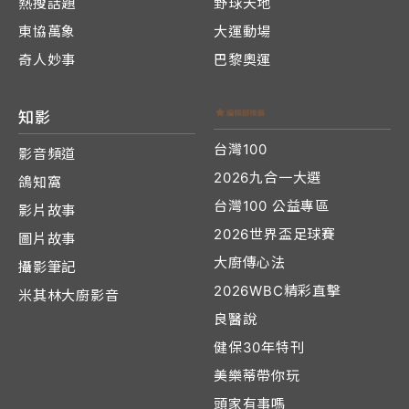
熱搜話題
野球天地
東協萬象
大運動場
奇人妙事
巴黎奧運
知影
台灣100
影音頻道
2026九合一大選
鴿知窩
台灣100 公益專區
影片故事
2026世界盃足球賽
圖片故事
大廚傳心法
攝影筆記
2026WBC精彩直擊
米其林大廚影音
良醫說
健保30年特刊
美樂蒂帶你玩
頭家有事嗎