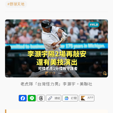
#野球天地
中颱白海豚進逼！台北喜來登圍籬傾倒砸傷人 民權西
路鷹架倒塌壓2車
有片｜
白海豚暴風圈逼近！新北淡水赫見龍捲風 榕樹
連根拔起
中颱白海豚風雨來了！中部以北防豪雨 今晚、明天影
響最劇烈
白海豚逼近！北市水門只出不進 未移置車輛最高罰
4800＋拖吊費
老虎隊「台灣怪力男」李灝宇。美聯社
APP
連結
訂閱