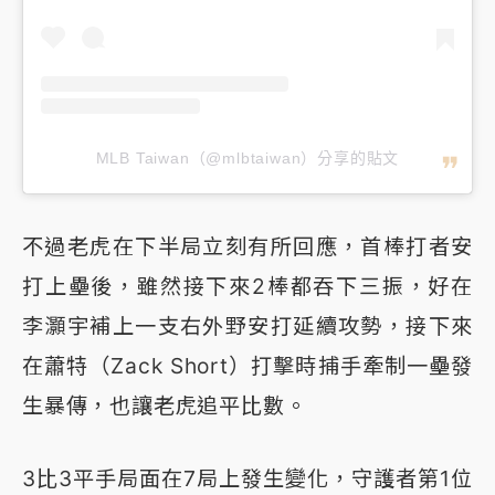
MLB Taiwan（@mlbtaiwan）分享的貼文
不過老虎在下半局立刻有所回應，首棒打者安
打上壘後，雖然接下來2棒都吞下三振，好在
李灝宇補上一支右外野安打延續攻勢，接下來
在蕭特（Zack Short）打擊時捕手牽制一壘發
生暴傳，也讓老虎追平比數。
3比3平手局面在7局上發生變化，守護者第1位