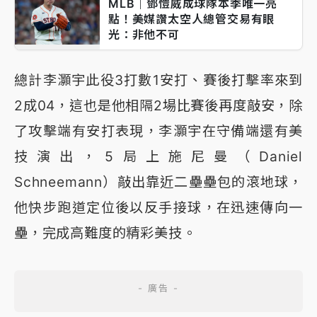
MLB｜鄧愷威成球隊本季唯一亮
點！美媒讚太空人總管交易有眼
光：非他不可
總計李灝宇此役3打數1安打、賽後打擊率來到
2成04，這也是他相隔2場比賽後再度敲安，除
了攻擊端有安打表現，李灝宇在守備端還有美
技演出，5局上施尼曼（Daniel
Schneemann）敲出靠近二壘壘包的滾地球，
他快步跑道定位後以反手接球，在迅速傳向一
壘，完成高難度的精彩美技。