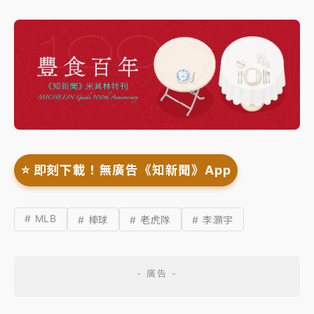
⭐️ 即刻下載！無廣告《知新聞》App
# MLB
# 棒球
# 老虎隊
# 李灝宇