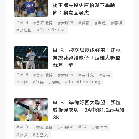
揚王牌左投史庫柏曝下季動
向：樂意回老虎
#MLB
#美國職棒
#大聯盟
#道奇
#老虎
#賽揚
#Tarik Skubal
#史庫柏
MLB｜被交易反成好事！馬林
魚總裁認證龍仔「距離大聯盟
就差一步」
#MLB
#美國職棒
#大聯盟
#馬林魚
#交易
#Jonathon Long
#小熊
#龍仔
#龍恩
MLB｜準備好回大聯盟！鄧愷
威拆彈成功 3A中繼1.2局再飆
3K
#MLB
#3A
#美國職棒
#小聯盟
#鄧愷威
#拆彈
#太空人