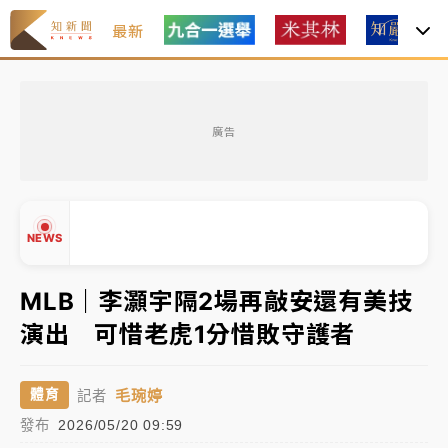
最新
油價持續凍漲！ 中油宣布下周一汽柴油價格維持不變
廣告
中颱白海豚進逼！台北喜來登圍籬傾倒砸傷人 民權西
路鷹架倒塌壓2車
有片｜
白海豚暴風圈逼近！新北淡水赫見龍捲風 榕樹
NEWS
連根拔起
中颱白海豚風雨來了！中部以北防豪雨 今晚、明天影
MLB｜李灝宇隔2場再敲安還有美技
響最劇烈
演出 可惜老虎1分惜敗守護者
白海豚逼近！北市水門只出不進 未移置車輛最高罰
▲
4800＋拖吊費
▼
毛琬婷
體育
記者
油價持續凍漲！ 中油宣布下周一汽柴油價格維持不變
發布
2026/05/20 09:59