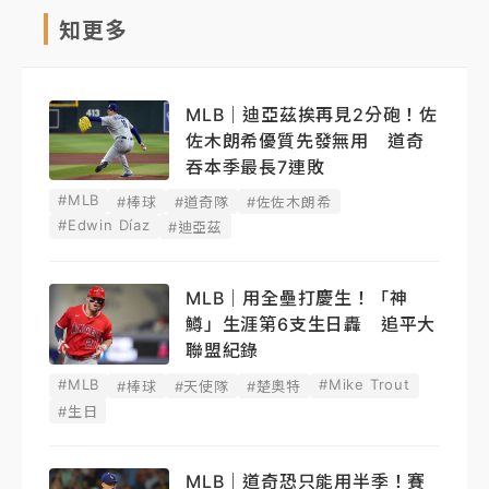
知更多
MLB｜迪亞茲挨再見2分砲！佐
佐木朗希優質先發無用 道奇
吞本季最長7連敗
#MLB
#棒球
#道奇隊
#佐佐木朗希
#Edwin Díaz
#迪亞茲
MLB｜用全壘打慶生！「神
鱒」生涯第6支生日轟 追平大
聯盟紀錄
#MLB
#Mike Trout
#棒球
#天使隊
#楚奧特
#生日
MLB｜道奇恐只能用半季！賽