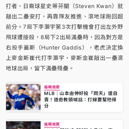
打者、日裔球星史蒂芬關（Steven Kwan）就
敲出二壘安打，再靠隊友推進、滾地球跑回超
前分。7局下李灝宇第3次打擊機會打出左外野
飛球遭接殺，8局下2出局滿壘時，因為對方是
右投手蓋斯（Hunter Gaddis），老虎決定換
上麥金斯崔代打李灝宇，麥斯金崔敲出一壘滾
地球出局，留下滿壘殘壘。
編輯推薦
MLB｜山本由伸好投「問天」還自
責！道奇教頭喊話：打線要幫他得
分
編輯推薦