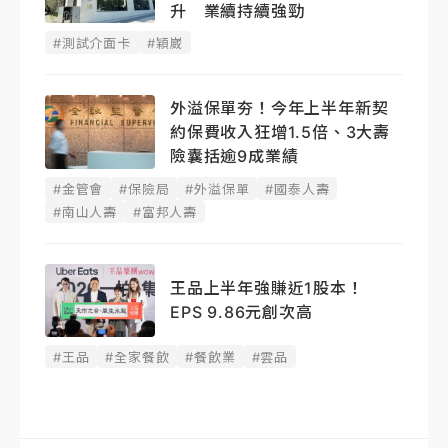
升 業續持續強勁
#測試介面卡
#穎崴
外溢保單夯！今年上半年新契
約保費收入狂增1.5倍、3大壽
險囊括逾9成業績
#金管會
#保險局
#外溢保單
#國泰人壽
#南山人壽
#富邦人壽
王品上半年強賺近1股本！
EPS 9.86元創次高
#王品
#全家餐飲
#餐飲業
#雲品