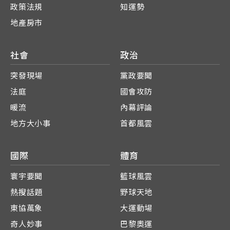
政策法規
知運勢
地產房市
社會
政治
突發現場
黨政要聞
法庭
國會攻防
暖流
內幕評論
地方大小事
首都風雲
國際
體育
寰宇要聞
籃球風雲
熱搜話題
野球天地
東協萬象
大運動場
奇人妙事
巴黎奧運