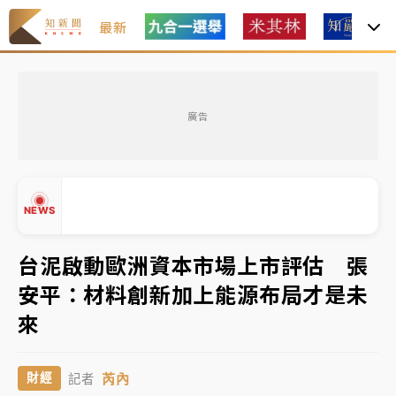
最新
女律師陳昱瑄詐慈濟10億！黃金158kg遭查扣畫面曝光
廣告
暑假過三周才推「E宿新北打卡趣」！抽獎程序複雜 觀
旅局回應了
中信慈善基金會想增加董事人數！辜仲諒向法院聲請遭
NEWS
駁 理由曝光
故宮《龍藏經》特展第2檔！今線上預約開賣一度塞車
台泥啟動歐洲資本市場上市評估 張
周六起展出延長至晚上7時
安平：材料創新加上能源布局才是未
台東農業處長涉圖利渡假村！東檢抗告成功 今重開羈
▲
來
押庭
▼
父親節泡湯了！中颱白海豚雨彈轟3天 「紅到發紫」降
芮內
財經
記者
雨熱區曝