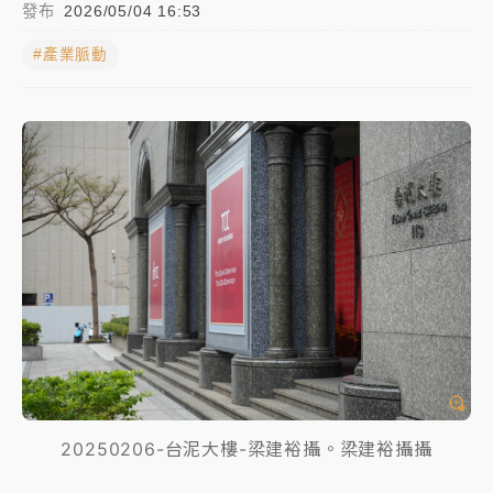
發布
2026/05/04 16:53
女律師陳昱瑄詐慈濟10億！黃金158kg遭查扣畫面曝光
#產業脈動
暑假過三周才推「E宿新北打卡趣」！抽獎程序複雜 觀
旅局回應了
中信慈善基金會想增加董事人數！辜仲諒向法院聲請遭
駁 理由曝光
故宮《龍藏經》特展第2檔！今線上預約開賣一度塞車
周六起展出延長至晚上7時
台東農業處長涉圖利渡假村！東檢抗告成功 今重開羈
押庭
父親節泡湯了！中颱白海豚雨彈轟3天 「紅到發紫」降
雨熱區曝
20250206-台泥大樓-梁建裕攝。梁建裕攝攝