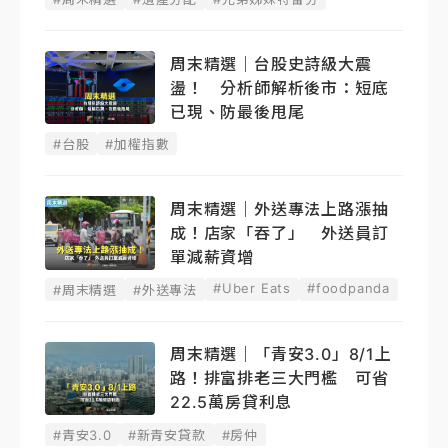
周末精選｜台股史詩級大震
盪！ 分析師解析後市：短底
已現、防最後甩尾
#台股
#加權指數
周末精選｜外送專法上路漲抽
成！店家「吞了」 外送員訂
單減薪資增
#Uber Eats
#foodpanda
#周末精選
#外送專法
周末精選｜「青安3.0」8/1上
路！排富排老三大門檻 可省
22.5萬房貸利息
#青安3.0
#新青安貸款
#房仲