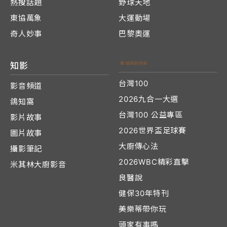
熱搜話題
野球天地
東協萬象
大運動場
奇人妙事
巴黎奧運
知影
台灣100
影音頻道
2026九合一大選
鴿知窩
台灣100 公益專區
影片故事
2026世界盃足球賽
圖片故事
大廚傳心法
攝影筆記
2026WBC精彩直擊
米其林大廚影音
良醫說
健保30年特刊
美樂蒂帶你玩
頭家有事嗎