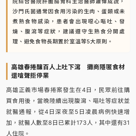
阮綜合醫院肝膽腸胃科主治醫師蕭偉成說，
沙門氏菌通常因食用污染的生肉、蛋類或未
煮熟食物感染，患者會出現噁心嘔吐、發
燒、腹瀉等症狀，建議遵守生熟食分開處
理、避免食物長期置於室溫等5大原則。
高雄春捲釀百人上吐下瀉 攤商隱匿食材
還嗆聲拒停業
高雄正義市場春捲案發生在4日，民眾前往購
買食用後，當晚陸續出現腹瀉、嘔吐等症狀並
就醫通報，從4日深夜至5日凌晨病例快速增
加，就醫人數至8日已累計173人，其中還有31
人住院。