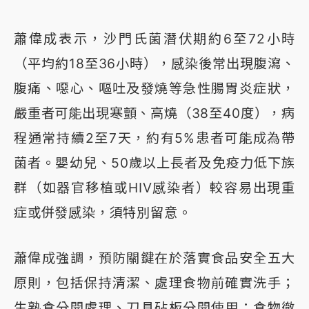
蕭偉成表示，沙門氏菌潛伏期約6至72小時
（平均約18至36小時），感染後常出現腹瀉、
腹痛、噁心、嘔吐及發燒等急性腸胃炎症狀，
嚴重者可能出現寒顫、高燒（38至40度），病
程通常持續2至7天，約有5%患者可能成為帶
菌者。嬰幼兒、50歲以上長者及免疫力低下族
群（如器官移植或HIV感染者）較容易出現重
症或併發感染，須特別留意。
蕭偉成強調，預防關鍵在於落實食品安全五大
原則，包括保持清潔、處理食物前確實洗手；
生熟食分開處理、刀具砧板分開使用；食物徹