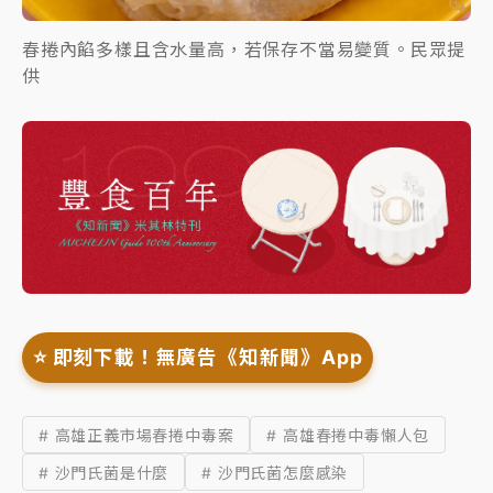
春捲內餡多樣且含水量高，若保存不當易變質。民眾提
供
⭐️ 即刻下載！無廣告《知新聞》App
# 高雄正義市場春捲中毒案
# 高雄春捲中毒懶人包
# 沙門氏菌是什麼
# 沙門氏菌怎麼感染