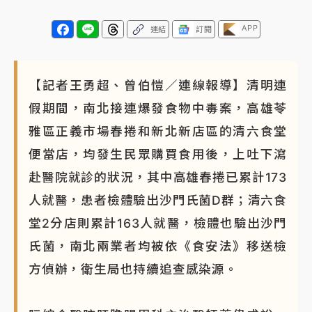
APP
連結
訂閱
【記者王勇超、曾伯愷／連線報導】清明連
假期間，南北接連爆發食物中毒案，高雄苓
雅區正義市場春捲和新北新店區的清六食堂
便當店，均發生民眾購買食用後，上吐下瀉
赴醫院就診的狀況，其中高雄春捲已累計173
人就醫，患者檢體驗出沙門氏菌D群；清六食
堂2分店則累計163人就醫，檢體也驗出沙門
氏菌，南北兩業者均被依《食安法》移送檢
方偵辦，衛生局也持續追查感染源。