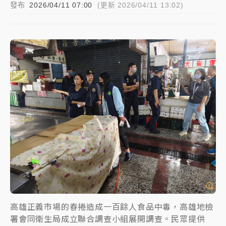
發布
2026/04/11 07:00
(更新 2026/04/11 13:02)
女律師陳昱瑄詐慈濟10億！黃金158kg遭查扣畫面曝光
台積電殺35元、台股跌近300點 被動元件、低軌衛星
及載板皆走弱
中信慈善基金會想增加董事人數！辜仲諒向法院聲請遭
駁 理由曝光
故宮《龍藏經》特展第2檔！今線上預約開賣一度塞車
周六起展出延長至晚上7時
台東農業處長涉圖利渡假村！東檢抗告成功 今重開羈
押庭
父親節泡湯了！中颱白海豚雨彈轟3天 「紅到發紫」降
雨熱區曝
高雄正義市場的春捲造成一百餘人食品中毒，高雄地檢
署會同衛生局成立聯合調查小組展開調查。民眾提供