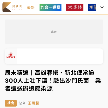
最新
女律師陳昱瑄詐慈濟10億！黃金158kg遭查扣畫面曝光
廣告
台積電殺35元、台股跌近300點 被動元件、低軌衛星
及載板皆走弱
中信慈善基金會想增加董事人數！辜仲諒向法院聲請遭
NEWS
駁 理由曝光
故宮《龍藏經》特展第2檔！今線上預約開賣一度塞車
周末精選｜高雄春捲、新北便當逾
周六起展出延長至晚上7時
300人上吐下瀉！驗出沙門氏菌 業
台東農業處長涉圖利渡假村！東檢抗告成功 今重開羈
▲
者遭送辦追感染源
押庭
▼
父親節泡湯了！中颱白海豚雨彈轟3天 「紅到發紫」降
王勇超
社會
記者
雨熱區曝