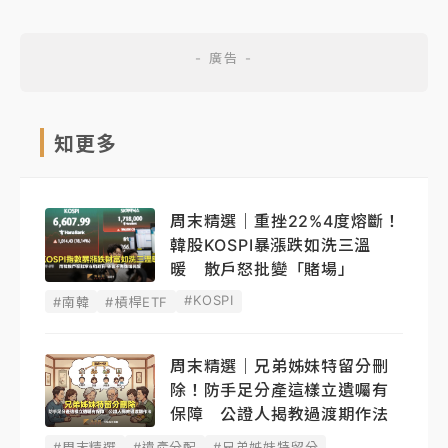
知更多
周末精選｜重挫22%4度熔斷！
韓股KOSPI暴漲跌如洗三溫
暖 散戶怒批變「賭場」
#KOSPI
#南韓
#槓桿ETF
周末精選｜兄弟姊妹特留分刪
除！防手足分產這樣立遺囑有
保障 公證人揭教過渡期作法
#周末精選
#遺產分配
#兄弟姊妹特留分