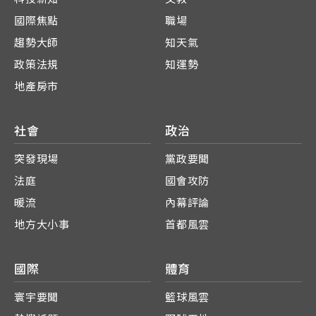
國際焦點
職場
趨勢大師
知天氣
政策法規
知運勢
地產房市
社會
政治
突發現場
黨政要聞
法庭
國會攻防
暖流
內幕評論
地方大小事
首都風雲
國際
體育
寰宇要聞
籃球風雲