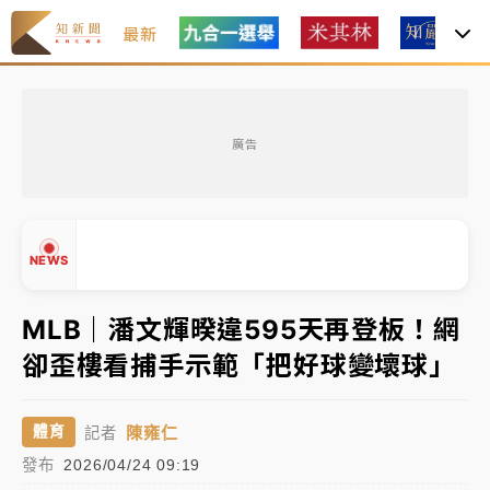
最新
金控第2季海外曝險破31兆創高 日本年增45%居冠
廣告
日職｜
林安可狀態正好卻因左膝疼痛下二軍 日媒感嘆
「好事多磨」
韓股最壞時期已過？大摩估去槓桿完成逾半 波動率降
NEWS
至2個月低
「白海豚」雨炸新北！通報109件災情 侯友宜揭這類災
MLB｜潘文輝暌違595天再登板！網
損最多
卻歪樓看捕手示範「把好球變壞球」
▲
白海豚挾豪雨狂炸新北！時雨量破百毫米 水塔、雨棚
▼
砸落毀車
陳雍仁
體育
記者
發布
2026/04/24 09:19
金控第2季海外曝險破31兆創高 日本年增45%居冠