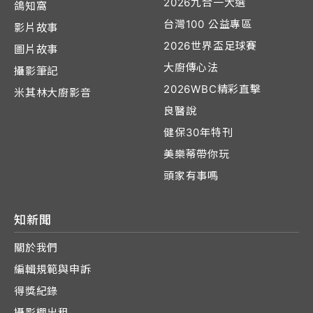
2026九合一大選
鴿知窩
台灣100 公益專區
影片故事
2026世界盃足球賽
圖片故事
大廚傳心法
攝影筆記
2026WBC精彩直擊
米其林大廚影音
良醫說
健保30年特刊
美樂蒂帶你玩
頭家有事嗎
知新聞
關於我們
編輯規範與申訴
得獎紀錄
攝影棚出租