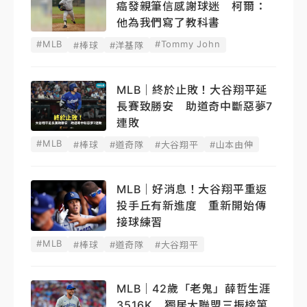
癌發親筆信感謝球迷 柯爾：
他為我們寫了教科書
#MLB
#Tommy John
#棒球
#洋基隊
MLB｜終於止敗！大谷翔平延
長賽致勝安 助道奇中斷惡夢7
連敗
#MLB
#棒球
#道奇隊
#大谷翔平
#山本由伸
MLB｜好消息！大谷翔平重返
投手丘有新進度 重新開始傳
接球練習
#MLB
#棒球
#道奇隊
#大谷翔平
MLB｜42歲「老鬼」薛哲生涯
3516K 獨居大聯盟三振榜第