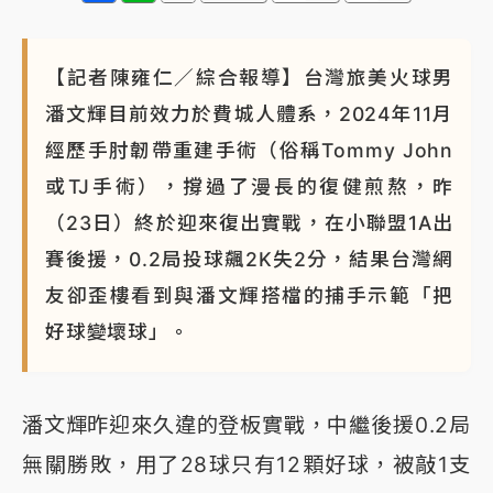
【記者陳雍仁／綜合報導】台灣旅美火球男
潘文輝目前效力於費城人體系，2024年11月
經歷手肘韌帶重建手術（俗稱Tommy John
或TJ手術），撐過了漫長的復健煎熬，昨
（23日）終於迎來復出實戰，在小聯盟1A出
賽後援，0.2局投球飆2K失2分，結果台灣網
友卻歪樓看到與潘文輝搭檔的捕手示範「把
好球變壞球」。
潘文輝昨迎來久違的登板實戰，中繼後援0.2局
無關勝敗，用了28球只有12顆好球，被敲1支