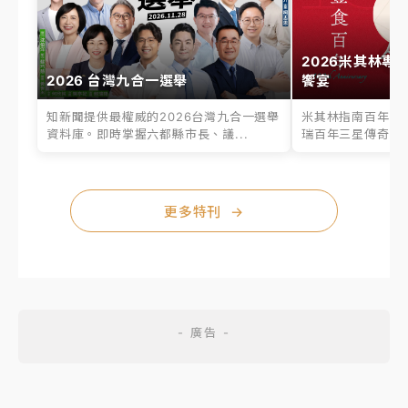
2026米其林專
2026 台灣九合一選舉
饗宴
知新聞提供最權威的2026台灣九合一選舉
米其林指南百年之
資料庫。即時掌握六都縣市長、議...
瑞百年三星傳奇、台
更多特刊
→