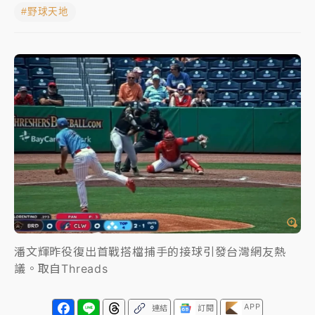
#野球天地
日職｜
林安可狀態正好卻因左膝疼痛下二軍 日媒感嘆
「好事多磨」
韓股最壞時期已過？大摩估去槓桿完成逾半 波動率降
至2個月低
「白海豚」雨炸新北！通報109件災情 侯友宜揭這類災
損最多
白海豚挾豪雨狂炸新北！時雨量破百毫米 水塔、雨棚
砸落毀車
潘文輝昨役復出首戰搭檔捕手的接球引發台灣網友熱
議。取自Threads
APP
連結
訂閱