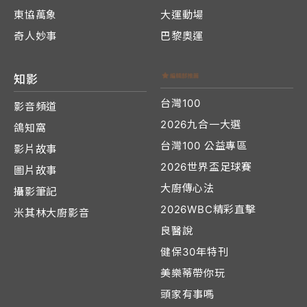
東協萬象
大運動場
奇人妙事
巴黎奧運
知影
台灣100
影音頻道
2026九合一大選
鴿知窩
台灣100 公益專區
影片故事
2026世界盃足球賽
圖片故事
大廚傳心法
攝影筆記
2026WBC精彩直擊
米其林大廚影音
良醫說
健保30年特刊
美樂蒂帶你玩
頭家有事嗎