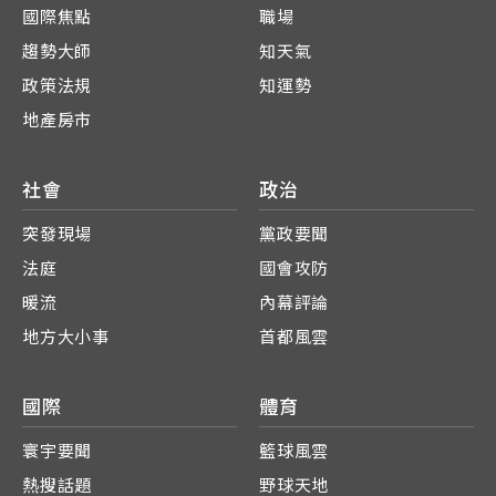
國際焦點
職場
趨勢大師
知天氣
政策法規
知運勢
地產房市
社會
政治
突發現場
黨政要聞
法庭
國會攻防
暖流
內幕評論
地方大小事
首都風雲
國際
體育
寰宇要聞
籃球風雲
熱搜話題
野球天地