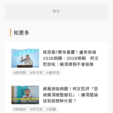
知更多
民眾黨7周年黨慶！盧秀燕喊
2026倒閣、2028倒賴 柯文
哲怒吼：賴清德我不會投降
#民眾黨
#柯文哲
#盧秀燕
蔣萬安拋倒閣！柯文哲評「恐
成賴清德墊腳石」：講清楚論
述到底想幹什麼？
#蔣萬安
#柯文哲
#倒閣