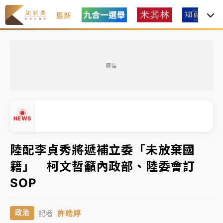
最新
油價持續凍漲！ 中油宣布下周一汽柴油價格維持不變
廣告
中颱白海豚進逼！台北喜來登圍籬傾倒砸傷人 民權西
路鷹架倒塌壓2車
有片｜
白海豚暴風圈逼近！新北淡水赫見龍捲風 榕樹
NEWS
連根拔起
中颱白海豚風雨來了！中部以北防豪雨 今晚、明天影
陸配李貞秀將遞補立委「未放棄國
響最劇烈
籍」 柯文哲籲內政部、陸委會訂
白海豚逼近！北市水門只出不進 未移置車輛最高罰
▲
SOP
4800＋拖吊費
▼
油價持續凍漲！ 中油宣布下周一汽柴油價格維持不變
許皓婷
政治
記者