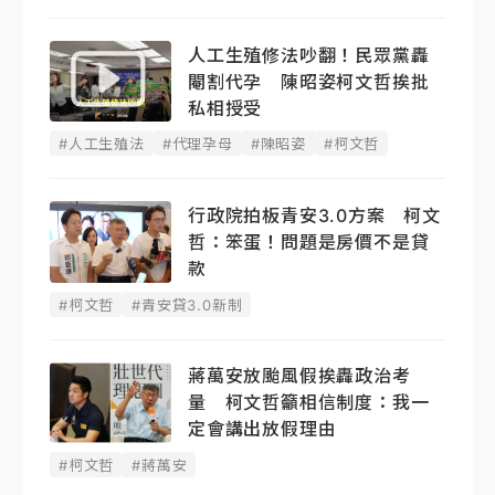
人工生殖修法吵翻！民眾黨轟
閹割代孕 陳昭姿柯文哲挨批
私相授受
#人工生殖法
#代理孕母
#陳昭姿
#柯文哲
行政院拍板青安3.0方案 柯文
哲：笨蛋！問題是房價不是貸
款
#柯文哲
#青安貸3.0新制
蔣萬安放颱風假挨轟政治考
量 柯文哲籲相信制度：我一
定會講出放假理由
#柯文哲
#蔣萬安