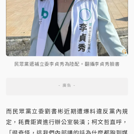
民眾黨遞補立委李貞秀為陸配。翻攝李貞秀臉書
而民眾黨立委劉書彬近期遭爆料違反黨內規
定，耗費鉅資進行辦公室裝潢；柯文哲直呼，
「很奇怪，這我們內部講的話為什麼都跑到媒