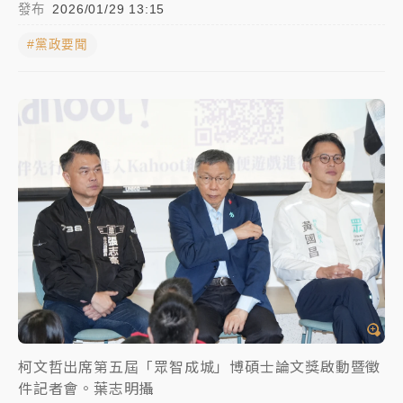
發布
2026/01/29 13:15
中颱白海豚進逼！台北喜來登圍籬傾倒砸傷人 民權西
#黨政要聞
路鷹架倒塌壓2車
有片｜
白海豚暴風圈逼近！新北淡水赫見龍捲風 榕樹
連根拔起
中颱白海豚風雨來了！中部以北防豪雨 今晚、明天影
響最劇烈
白海豚逼近！北市水門只出不進 未移置車輛最高罰
4800＋拖吊費
柯文哲出席第五屆「眾智成城」博碩士論文獎啟動暨徵
件記者會。葉志明攝