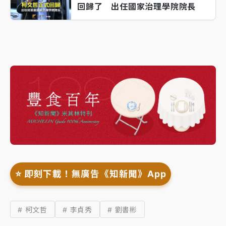
回歸了 出任國家治理學院院長
⭐️ 即刻下載！無廣告《知新聞》App
# 柯文哲
# 李貞秀
# 劉書彬