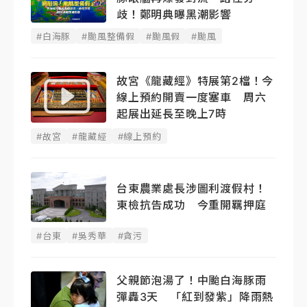
歧！鄭明典曝黑潮影響
#白海豚
#颱風整備假
#颱風假
#颱風
故宮《龍藏經》特展第2檔！今
線上預約開賣一度塞車 周六
起展出延長至晚上7時
#故宮
#龍藏經
#線上預約
台東農業處長涉圖利渡假村！
東檢抗告成功 今重開羈押庭
#台東
#吳秀華
#貪污
父親節泡湯了！中颱白海豚雨
彈轟3天 「紅到發紫」降雨熱