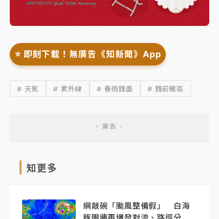
⭐️ 即刻下載！無廣告《知新聞》App
# 天氣
# 紫外線
# 春雨鋒面
# 鋒前暖區
知更多
網敲碗「颱風整備假」 白海
豚眼牆再爆發對流、路徑分