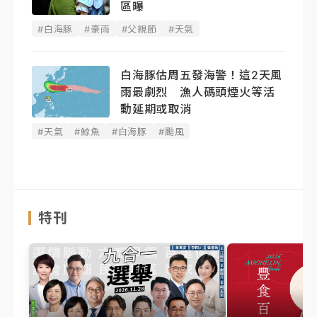
區曝
#白海豚
#豪雨
#父親節
#天氣
白海豚估周五發海警！這2天風
雨最劇烈 漁人碼頭煙火等活
動延期或取消
#天氣
#鯨魚
#白海豚
#颱風
特刊