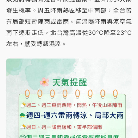
發生機率。周五降雨熱區移至中南部，全台皆
有局部短暫陣雨或雷雨。氣溫隨降雨與涼空氣
南下逐漸走低，北台灣高溫從30°C降至23°C
左右，感受轉趨濕涼。