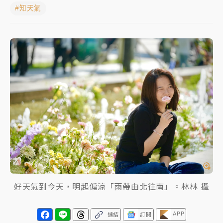
#知天氣
女律師陳昱瑄詐慈濟10億！黃金158kg遭查扣畫面曝光
台積電殺35元、台股跌近300點 被動元件、低軌衛星
及載板皆走弱
中信慈善基金會想增加董事人數！辜仲諒向法院聲請遭
駁 理由曝光
故宮《龍藏經》特展第2檔！今線上預約開賣一度塞車
周六起展出延長至晚上7時
台東農業處長涉圖利渡假村！東檢抗告成功 今重開羈
押庭
父親節泡湯了！中颱白海豚雨彈轟3天 「紅到發紫」降
雨熱區曝
好天氣到今天，明起偏涼「雨帶由北往南」。林林 攝
APP
連結
訂閱