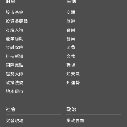
財經
生活
股市基金
交通
投資長觀點
旅遊
財經人物
食尚
產業脈動
醫藥
金融保險
消費
科技新知
文教
國際焦點
職場
趨勢大師
知天氣
政策法規
知運勢
地產房市
社會
政治
突發現場
黨政要聞