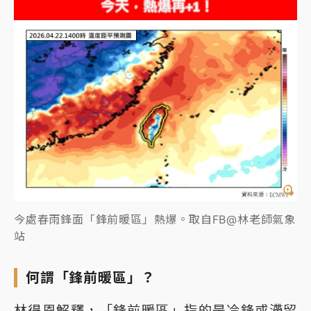
今處春雨鋒面「鋒前暖區」熱爆。取自FB@林老師氣象
站
何謂「鋒前暖區」？
林得恩解釋，「鋒前暖區」指的是冷鋒或滯留