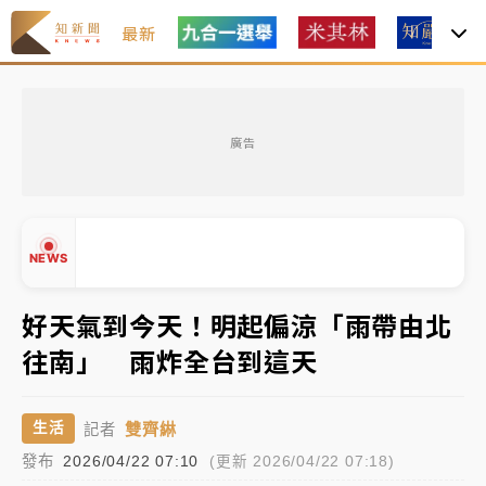
最新
女律師陳昱瑄詐慈濟10億！黃金158kg遭查扣畫面曝光
廣告
台積電殺35元、台股跌近300點 被動元件、低軌衛星
及載板皆走弱
中信慈善基金會想增加董事人數！辜仲諒向法院聲請遭
NEWS
駁 理由曝光
故宮《龍藏經》特展第2檔！今線上預約開賣一度塞車
好天氣到今天！明起偏涼「雨帶由北
周六起展出延長至晚上7時
往南」 雨炸全台到這天
台東農業處長涉圖利渡假村！東檢抗告成功 今重開羈
▲
押庭
▼
雙齊綝
生活
記者
父親節泡湯了！中颱白海豚雨彈轟3天 「紅到發紫」降
發布
2026/04/22 07:10
(更新 2026/04/22 07:18)
雨熱區曝