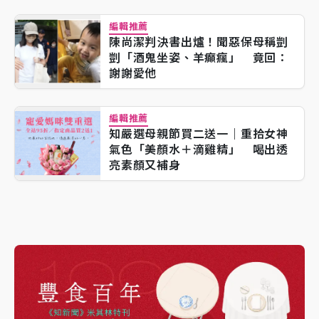
編輯推薦
陳尚潔判決書出爐！聞惡保母稱剴
剴「酒鬼坐姿、羊癲瘋」 竟回：
謝謝愛他
編輯推薦
知嚴選母親節買二送一｜重拾女神
氣色「美顏水＋滴雞精」 喝出透
亮素顏又補身