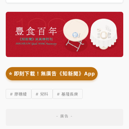
⭐️ 即刻下載！無廣告《知新聞》App
# 廖穗綾
# 兒科
# 基隆長庚