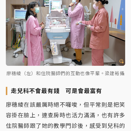
廖穗綾（左）和住院醫師們的互動也像平輩。梁建裕攝
走兒科不會最有錢 可是會最富有
廖穗綾在該嚴厲時絕不囉唆，但平常則是把笑
容掛在臉上，連查房時也活力滿滿，也有許多
住院醫師跟了她的教學門診後，感受到兒科的