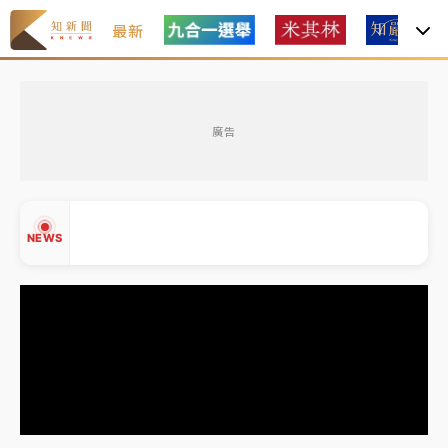
最新
油價持續凍漲！ 中油宣布下周一汽柴油價格維持不變
廣告
中颱白海豚進逼！台北喜來登圍籬傾倒砸傷人 民權西
路鷹架倒塌壓2車
有片｜
白海豚暴風圈逼近！新北淡水赫見龍捲風 榕樹
NEWS
連根拔起
中颱白海豚風雨來了！中部以北防豪雨 今晚、明天影
響最劇烈
白海豚逼近！北市水門只出不進 未移置車輛最高罰
▲
4800＋拖吊費
▼
油價持續凍漲！ 中油宣布下周一汽柴油價格維持不變