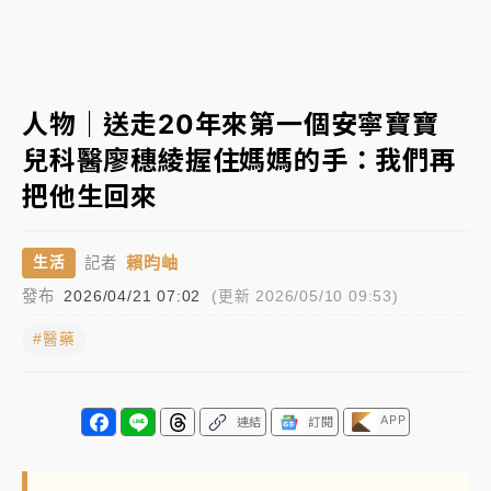
中颱白海豚進逼！台北喜來登圍籬傾倒砸傷人 民權西
路鷹架倒塌壓2車
有片｜
白海豚暴風圈逼近！新北淡水赫見龍捲風 榕樹
人物｜送走20年來第一個安寧寶寶
連根拔起
兒科醫廖穗綾握住媽媽的手：我們再
中颱白海豚風雨來了！中部以北防豪雨 今晚、明天影
把他生回來
響最劇烈
白海豚逼近！北市水門只出不進 未移置車輛最高罰
賴昀岫
生活
記者
4800＋拖吊費
發布
2026/04/21 07:02
(更新 2026/05/10 09:53)
#醫藥
APP
連結
訂閱