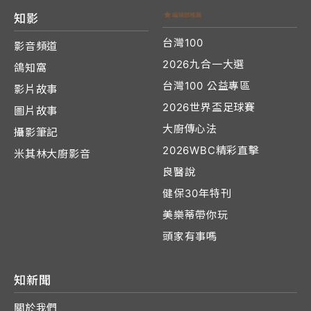
知影
台灣100
影音頻道
2026九合一大選
鴿知窩
台灣100 公益專區
影片故事
2026世界盃足球賽
圖片故事
大廚傳心法
攝影筆記
2026WBC精彩直擊
米其林大廚影音
良醫說
健保30年特刊
美樂蒂帶你玩
頭家有事嗎
知新聞
關於我們