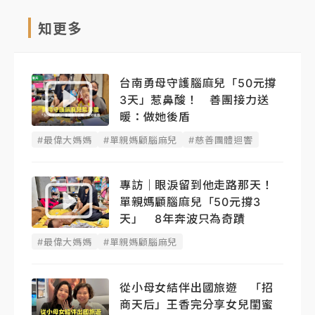
知更多
台南勇母守護腦麻兒「50元撐
3天」惹鼻酸！ 善團接力送
暖：做她後盾
#最偉大媽媽
#單親媽顧腦麻兒
#慈善團體迴響
專訪｜眼淚留到他走路那天！
單親媽顧腦麻兒「50元撐3
天」 8年奔波只為奇蹟
#最偉大媽媽
#單親媽顧腦麻兒
從小母女結伴出國旅遊 「招
商天后」王香完分享女兒閨蜜