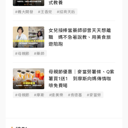
式教養
#義大開發
#王香完
#招商天后
女兒接棒當藥師卻曾天天想離
職 媽不急著說教、用美食旅
遊陪跑
#母親節
#藥師
母親節優惠｜麥當勞薯條、Q紫
薯買1送1 到摩斯向媽傳情咖
啡免費喝
#母親節
#摩斯
#達美樂
#肯德基
#麥當勞