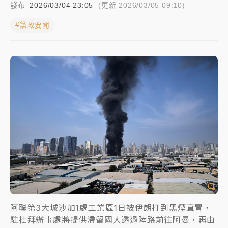
發布
2026/03/04 23:05
(更新 2026/03/05 09:10)
女律師陳昱瑄詐慈濟10億！黃金158kg遭查扣畫面曝光
#黨政要聞
台積電殺35元、台股跌近300點 被動元件、低軌衛星
及載板皆走弱
中信慈善基金會想增加董事人數！辜仲諒向法院聲請遭
駁 理由曝光
故宮《龍藏經》特展第2檔！今線上預約開賣一度塞車
周六起展出延長至晚上7時
台東農業處長涉圖利渡假村！東檢抗告成功 今重開羈
押庭
父親節泡湯了！中颱白海豚雨彈轟3天 「紅到發紫」降
雨熱區曝
阿聯第3大城沙加1處工業區1日被伊朗打到黑煙直冒，
駐杜拜辦事處將提供滯留國人透過陸路前往阿曼，再由