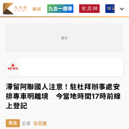
最新
女律師陳昱瑄詐慈濟10億！黃金158kg遭查扣畫面曝光
廣告
台積電殺35元、台股跌近300點 被動元件、低軌衛星
及載板皆走弱
中信慈善基金會想增加董事人數！辜仲諒向法院聲請遭
NEWS
駁 理由曝光
故宮《龍藏經》特展第2檔！今線上預約開賣一度塞車
滯留阿聯國人注意！駐杜拜辦事處安
周六起展出延長至晚上7時
排專車明離境 今當地時間17時前線
▲
台東農業處長涉圖利渡假村！東檢抗告成功 今重開羈
上登記
▼
押庭
父親節泡湯了！中颱白海豚雨彈轟3天 「紅到發紫」降
法亞施
政治
記者
雨熱區曝