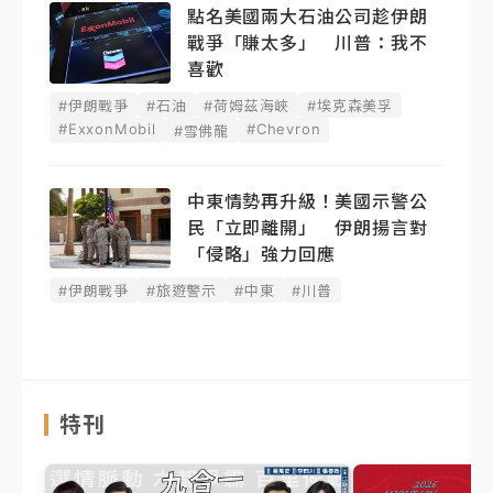
點名美國兩大石油公司趁伊朗
戰爭「賺太多」 川普：我不
喜歡
#伊朗戰爭
#石油
#荷姆茲海峽
#埃克森美孚
#ExxonMobil
#Chevron
#雪佛龍
中東情勢再升級！美國示警公
民「立即離開」 伊朗揚言對
「侵略」強力回應
#伊朗戰爭
#旅遊警示
#中東
#川普
特刊