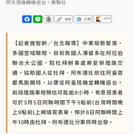
阿半搭機轉機返台。美聯社
APP
連結
訂閱
【記者施智齡／台北報導】中東局勢緊張，
多國空域關閉，目前我國人滯留多在阿拉伯
聯合大公國，駐杜拜辦事處將安排陸路交
通，協助國人從杜拜、阿布達比前往阿曼首
都馬斯開特，以便從阿曼搭機並轉機返台，
前段陸路車程預估可能逾8小時，有意搭乘者
可於3月5日阿聯時間下午5點前(台灣時間晚
上9點前)上網填寫表單，預計6日阿聯時間上
午10時由杜拜、阿布達比分車同時出發。