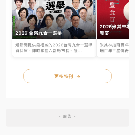
2026米其林專
2026 台灣九合一選舉
饗宴
知新聞提供最權威的2026台灣九合一選舉
米其林指南百年之
資料庫。即時掌握六都縣市長、議...
瑞百年三星傳奇、台
更多特刊
→