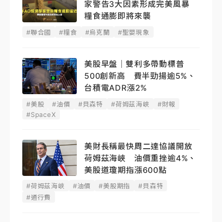
家警告3大因素形成完美風暴
糧食通膨即將來襲
#聯合國
#糧食
#烏克蘭
#聖嬰現象
美股早盤｜雙利多帶動標普
500創新高 費半勁揚逾5%、
台積電ADR漲2%
#美股
#油價
#貝森特
#荷姆茲海峽
#財報
#SpaceX
美財長稱最快周二達協議開放
荷姆茲海峽 油價重挫逾4%、
美股道瓊期指漲600點
#荷姆茲海峽
#油價
#美股期指
#貝森特
#通行費