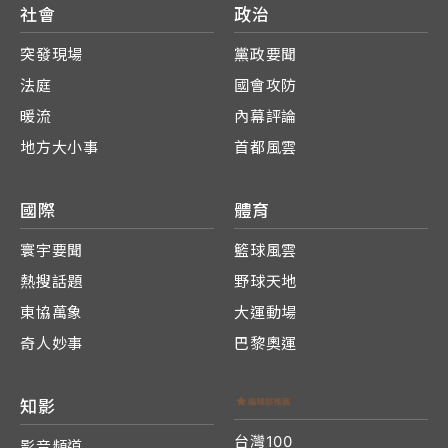
社會
政治
突發現場
黨政要聞
法庭
國會攻防
暖流
內幕評論
地方大小事
首都風雲
國際
體育
寰宇要聞
籃球風雲
熱搜話題
野球天地
東協萬象
大運動場
奇人妙事
巴黎奧運
知影
台灣100
影音頻道