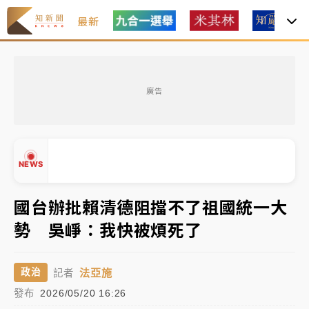
最新
女律師陳昱瑄詐慈濟10億！黃金158kg遭查扣畫面曝光
廣告
暑假過三周才推「E宿新北打卡趣」！抽獎程序複雜 觀
旅局回應了
中信慈善基金會想增加董事人數！辜仲諒向法院聲請遭
NEWS
駁 理由曝光
故宮《龍藏經》特展第2檔！今線上預約開賣一度塞車
國台辦批賴清德阻擋不了祖國統一大
周六起展出延長至晚上7時
勢 吳崢：我快被煩死了
台東農業處長涉圖利渡假村！東檢抗告成功 今重開羈
▲
押庭
▼
法亞施
政治
記者
父親節泡湯了！中颱白海豚雨彈轟3天 「紅到發紫」降
發布
2026/05/20 16:26
雨熱區曝