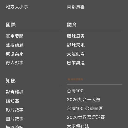
地方大小事
首都風雲
國際
體育
寰宇要聞
籃球風雲
熱搜話題
野球天地
東協萬象
大運動場
奇人妙事
巴黎奧運
知影
台灣100
影音頻道
2026九合一大選
鴿知窩
台灣100 公益專區
影片故事
2026世界盃足球賽
圖片故事
大廚傳心法
攝影筆記