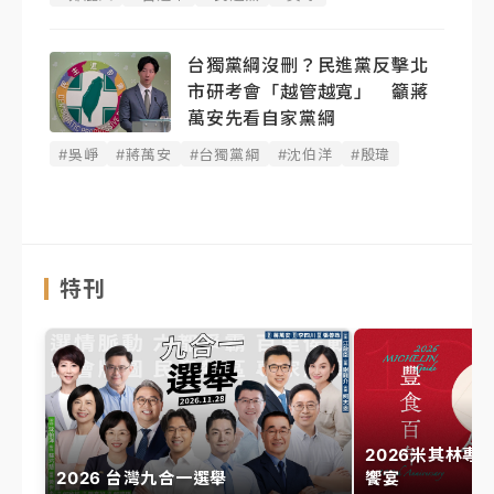
台獨黨綱沒刪？民進黨反擊北
市研考會「越管越寬」 籲蔣
萬安先看自家黨綱
#吳崢
#蔣萬安
#台獨黨綱
#沈伯洋
#殷瑋
特刊
2026米其林專
2026 台灣九合一選舉
饗宴