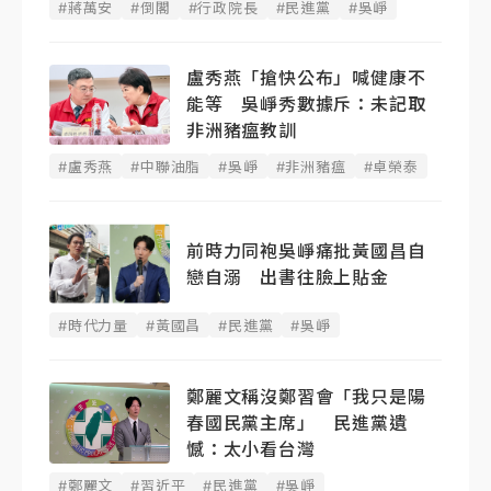
#蔣萬安
#倒閣
#行政院長
#民進黨
#吳崢
盧秀燕「搶快公布」喊健康不
能等 吳崢秀數據斥：未記取
非洲豬瘟教訓
#盧秀燕
#中聯油脂
#吳崢
#非洲豬瘟
#卓榮泰
前時力同袍吳崢痛批黃國昌自
戀自溺 出書往臉上貼金
#時代力量
#黃國昌
#民進黨
#吳崢
鄭麗文稱沒鄭習會「我只是陽
春國民黨主席」 民進黨遺
憾：太小看台灣
#鄭麗文
#習近平
#民進黨
#吳崢