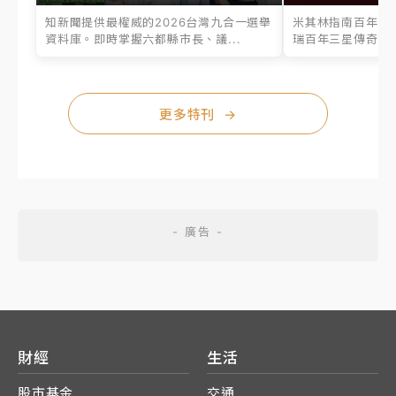
知新聞提供最權威的2026台灣九合一選舉
米其林指南百年之
資料庫。即時掌握六都縣市長、議...
瑞百年三星傳奇、台
更多特刊
→
財經
生活
股市基金
交通