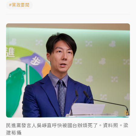
#黨政要聞
女律師陳昱瑄詐慈濟10億！黃金158kg遭查扣畫面曝光
暑假過三周才推「E宿新北打卡趣」！抽獎程序複雜 觀
旅局回應了
中信慈善基金會想增加董事人數！辜仲諒向法院聲請遭
駁 理由曝光
故宮《龍藏經》特展第2檔！今線上預約開賣一度塞車
周六起展出延長至晚上7時
台東農業處長涉圖利渡假村！東檢抗告成功 今重開羈
押庭
父親節泡湯了！中颱白海豚雨彈轟3天 「紅到發紫」降
雨熱區曝
民進黨發言人吳崢直呼快被國台辦煩死了。資料照。梁
建裕攝