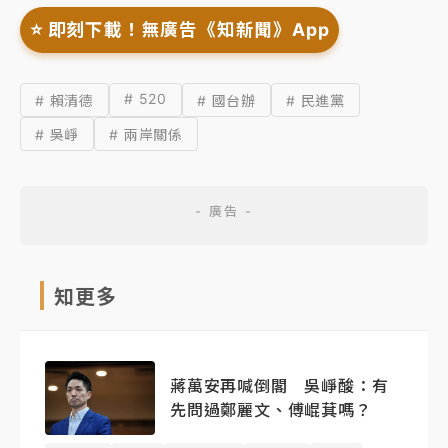
⭐️ 即刻下載！無廣告《知新聞》App
# 520
# 賴清德
# 國台辦
# 民進黨
# 吳崢
# 兩岸關係
知更多
蔣萬安再喊倒閣 吳崢酸：有
先問過鄭麗文、傅崐萁嗎？