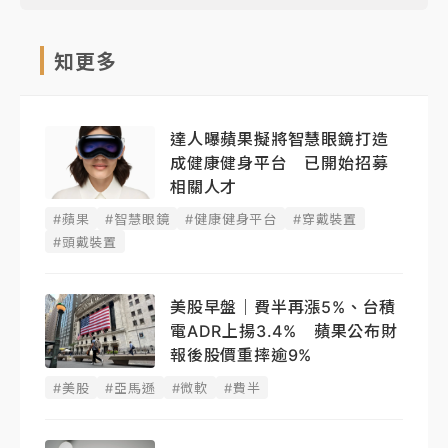
知更多
達人曝蘋果擬將智慧眼鏡打造
成健康健身平台 已開始招募
相關人才
#蘋果
#智慧眼鏡
#健康健身平台
#穿戴裝置
#頭戴裝置
美股早盤｜費半再漲5%、台積
電ADR上揚3.4% 蘋果公布財
報後股價重摔逾9%
#美股
#亞馬遜
#微軟
#費半