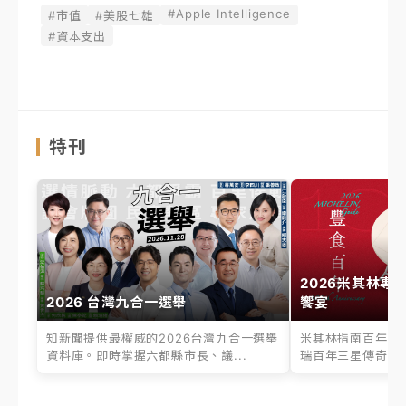
#Apple Intelligence
#市值
#美股七雄
#資本支出
特刊
2026米其林專
2026 台灣九合一選舉
饗宴
知新聞提供最權威的2026台灣九合一選舉
米其林指南百年之
資料庫。即時掌握六都縣市長、議...
瑞百年三星傳奇、台