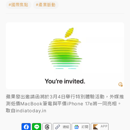
#國際焦點
#產業脈動
女律師陳昱瑄詐慈濟10億！黃金158kg遭查扣畫面曝光
暑假過三周才推「E宿新北打卡趣」！抽獎程序複雜 觀
旅局回應了
中信慈善基金會想增加董事人數！辜仲諒向法院聲請遭
駁 理由曝光
故宮《龍藏經》特展第2檔！今線上預約開賣一度塞車
周六起展出延長至晚上7時
台東農業處長涉圖利渡假村！東檢抗告成功 今重開羈
押庭
蘋果發出邀請函將於3月4日舉行特別體驗活動，外媒推
父親節泡湯了！中颱白海豚雨彈轟3天 「紅到發紫」降
測低價MacBook筆電與平價iPhone 17e將一同亮相。
雨熱區曝
取自indiatoday.in
APP
連結
訂閱