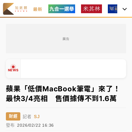
最新
女律師陳昱瑄詐慈濟10億！黃金158kg遭查扣畫面曝光
廣告
暑假過三周才推「E宿新北打卡趣」！抽獎程序複雜 觀
旅局回應了
中信慈善基金會想增加董事人數！辜仲諒向法院聲請遭
NEWS
駁 理由曝光
故宮《龍藏經》特展第2檔！今線上預約開賣一度塞車
蘋果「低價MacBook筆電」來了！
周六起展出延長至晚上7時
最快3/4亮相 售價據傳不到1.6萬
台東農業處長涉圖利渡假村！東檢抗告成功 今重開羈
▲
押庭
▼
SJ
財經
記者
父親節泡湯了！中颱白海豚雨彈轟3天 「紅到發紫」降
發布
2026/02/22 16:36
雨熱區曝