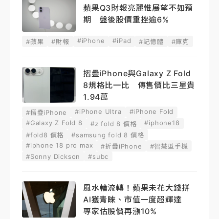
蘋果Q3財報亮麗惟展望不如預
期 盤後股價重挫逾6%
#iPhone
#iPad
#蘋果
#財報
#記憶體
#庫克
摺疊iPhone與Galaxy Z Fold
8規格比一比 傳售價比三星貴
1.94萬
#iPhone Ultra
#iPhone Fold
#摺疊iPhone
#Galaxy Z Fold 8
#iphone18
#z fold 8 價格
#fold8 價格
#samsung fold 8 價格
#iphone 18 pro max
#折疊iPhone
#智慧型手機
#Sonny Dickson
#subc
風水輪流轉！蘋果未花大錢拼
AI獲青睞、市值一度超輝達
專家估股價再漲10%