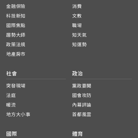
金融保險
消費
科技新知
文教
國際焦點
職場
趨勢大師
知天氣
政策法規
知運勢
地產房市
社會
政治
突發現場
黨政要聞
法庭
國會攻防
暖流
內幕評論
地方大小事
首都風雲
國際
體育