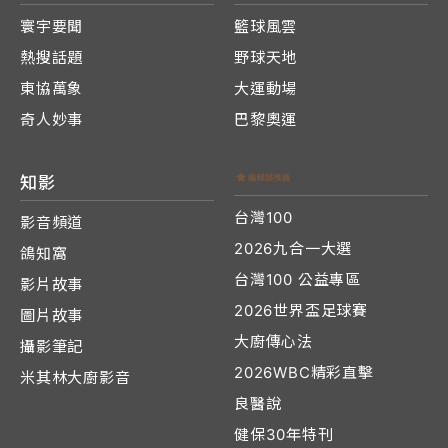
寰宇要聞
籃球風雲
熱搜話題
野球天地
東協萬象
大運動場
奇人妙事
巴黎奧運
知影
台灣100
影音頻道
2026九合一大選
鴿知窩
台灣100 公益專區
影片故事
2026世界盃足球賽
圖片故事
大廚傳心法
攝影筆記
2026WBC精彩直擊
米其林大廚影音
良醫說
健保30年特刊