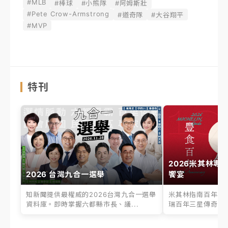
#MLB
#棒球
#小熊隊
#阿姆斯壯
#Pete Crow-Armstrong
#道奇隊
#大谷翔平
#MVP
特刊
2026米其林專
2026 台灣九合一選舉
饗宴
知新聞提供最權威的2026台灣九合一選舉
米其林指南百年之
資料庫。即時掌握六都縣市長、議...
瑞百年三星傳奇、台