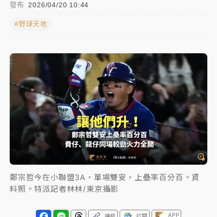
發布
2026/04/20 10:44
女律師陳昱瑄詐慈濟10億！黃金158kg遭查扣畫面曝光
#野球天地
暑假過三周才推「E宿新北打卡趣」！抽獎程序複雜 觀
旅局回應了
中信慈善基金會想增加董事人數！辜仲諒向法院聲請遭
駁 理由曝光
故宮《龍藏經》特展第2檔！今線上預約開賣一度塞車
周六起展出延長至晚上7時
台東農業處長涉圖利渡假村！東檢抗告成功 今重開羈
押庭
父親節泡湯了！中颱白海豚雨彈轟3天 「紅到發紫」降
鄭宗哲今在小聯盟3A，單場雙安，上壘率百分百。資
雨熱區曝
料照。特派記者林林/東京攝影
APP
連結
訂閱