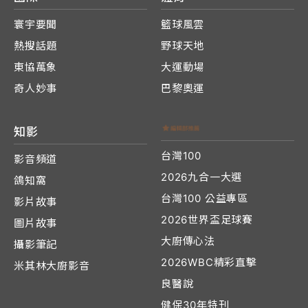
寰宇要聞
籃球風雲
熱搜話題
野球天地
東協萬象
大運動場
奇人妙事
巴黎奧運
知影
台灣100
影音頻道
2026九合一大選
鴿知窩
台灣100 公益專區
影片故事
2026世界盃足球賽
圖片故事
大廚傳心法
攝影筆記
2026WBC精彩直擊
米其林大廚影音
良醫說
健保30年特刊