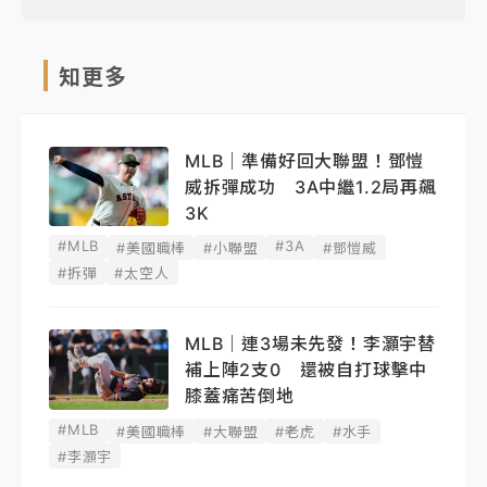
知更多
MLB｜準備好回大聯盟！鄧愷
威拆彈成功 3A中繼1.2局再飆
3K
#MLB
#3A
#美國職棒
#小聯盟
#鄧愷威
#拆彈
#太空人
MLB｜連3場未先發！李灝宇替
補上陣2支0 還被自打球擊中
膝蓋痛苦倒地
#MLB
#美國職棒
#大聯盟
#老虎
#水手
#李灝宇