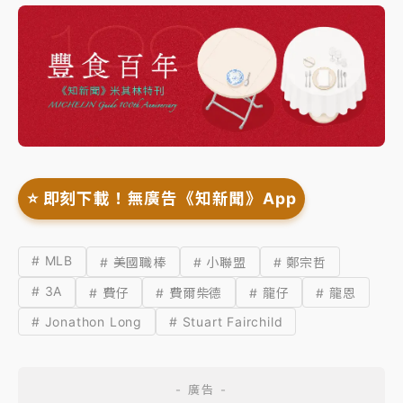
⭐️ 即刻下載！無廣告《知新聞》App
# MLB
# 美國職棒
# 小聯盟
# 鄭宗哲
# 3A
# 費仔
# 費爾柴德
# 龍仔
# 龍恩
# Jonathon Long
# Stuart Fairchild