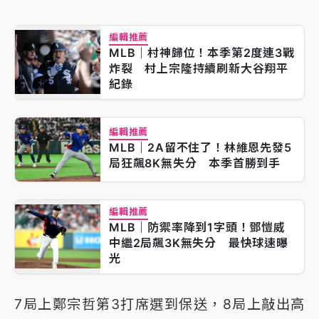
編輯推薦
MLB｜村神歸位！本季第2度連3戰
炸裂 村上宗隆持續刷新大谷翔平
紀錄
編輯推薦
MLB｜2A留不住了！林維恩先發5
局狂飆8K無失分 本季首勝到手
編輯推薦
MLB｜防禦率降到1字頭！鄧愷威
中繼2局飆3K無失分 最快球速曝
光
7局上鄭宗哲第3打席選到保送，8局上敲出高