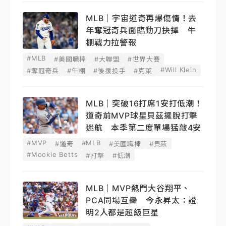
MLB｜宇宙道奇再爆傷情！去
年奪冠奇兵面臨動刀抉擇 牛
棚戰力拉警報
#MLB
#美國職棒
#大聯盟
#世界大賽
#Will Klein
#奪冠奇兵
#牛棚
#後援投手
#克萊
MLB｜突破16打席1安打低潮！
道奇前MVP球星貝茲擺脫打擊
迷航 本季第二度單場猛敲4安
#MVP
#MLB
#道奇
#美國職棒
#貝茲
#Mookie Betts
#打擊
#低潮
MLB｜MVP熱門大谷翔平、
PCA同場互轟 今永昇太：證
明2人都是超級巨星