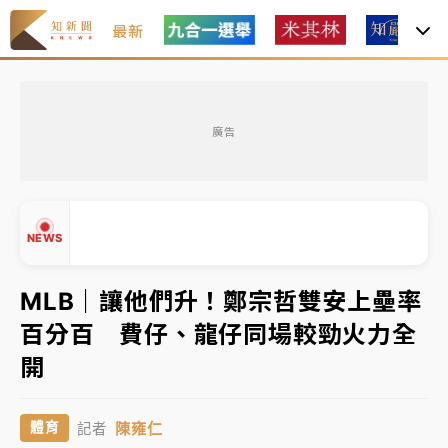
最新
女律師陳昱瑄詐慈濟10億！黃金158kg遭查扣畫面曝光
廣告
暑假過三周才推「E宿新北打卡趣」！抽獎程序複雜 觀
旅局回應了
中信慈善基金會想增加董事人數！辜仲諒向法院聲請遭
NEWS
駁 理由曝光
故宮《龍藏經》特展第2檔！今線上預約開賣一度塞車
MLB｜讓他們升！鄭宗哲雙安上壘率
周六起展出延長至晚上7時
百分百 費仔、龍仔同場較勁火力全
台東農業處長涉圖利渡假村！東檢抗告成功 今重開羈
▲
開
押庭
▼
父親節泡湯了！中颱白海豚雨彈轟3天 「紅到發紫」降
陳雍仁
體育
記者
雨熱區曝