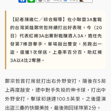
【記者陳雍仁／綜合報導】在小聯盟3A奮戰
的台灣英雄鄭宗哲持續打出好表現，今（20
日）代表紅襪3A出賽對戰釀酒人3A，擔任先
發第7棒游擊手，單場敲出雙安，另跑出一
盜，還獲1次保送，上壘率百分百，助紅襪
3A以4比2奪勝。
鄭宗哲首打席就打出右外野安打，隨後在5局
上再度敲安，逮中對手失投的伸卡球，打出中
外野安打，擊球初速達100.5英里，之後還演
出盜三壘的快腿美技，最後跑回球隊第2分。