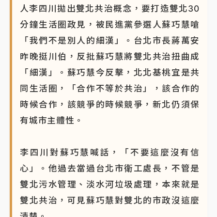
人李四川拋出雙北共治概念，要打造雙北30
NBA｜
傳奇名帥驚傳離世！曾以「瘋狂籃球」震撼聯
分鐘生活圈政見，被民進黨參選人蘇巧慧嗆
盟 兩大愛徒向他致
「我們不是別人的細漢」。台北市長蔣萬安
昨晚挺川伯，反批蘇巧慧將雙北共治扭曲成
「細漢」。蘇巧慧今反擊，北北基桃宜是共
同生活圈，「合作不等於共治」，該合作的
時候合作，該競爭的時候競爭，新北仍須保
有城市主體性。
李四川對蘇巧慧喊話，「不要這麼沒有信
心」。他過去當過台北市衛工處長，不管是
雙北污水管理、淡水河垃圾處理，本來就是
雙北共治，可見蘇巧慧對雙北的市政沒這麼
清楚。