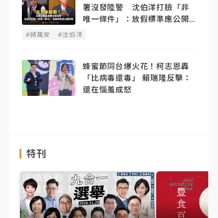
署沒發陸警 沈伯洋打臉「非
唯一條件」：放假標準應公開
透明
#蔣萬安
#沈伯洋
蜂蜜節同台爆火花！柯志恩轟
「比病毒還毒」 賴瑞隆反擊：
還在惱羞成怒
特刊