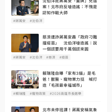
沈伯洋批蔣萬安「蓋牌」兒虐
案！北市府反嗆造謠：不愧是
認知作戰大師
#蔣萬安
#沈伯洋
慈濟遭詐蔣萬安轟「政府刁難
擋疫苗」 沈伯洋嗆造謠：說
一個謊要用千萬個謊來圓
#蔣萬安
#沈伯洋
#慈濟
#疫苗
賴瑞隆自曝「家有3貓」是毛
爸！獸醫、寵物業力挺 喊打
造「毛孩最幸福城市」
#賴瑞隆
#寵物政策
#2026高雄市長選舉
北市未停班課！蔣萬安稱氣象