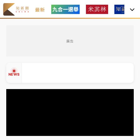
最新
中租控股7月營收創今年新高 前7月獲利成長6%
廣告
獨家｜
和欣客運總裁逝世！少東涉洗錢遭收押 戴手銬
腳鐐提前奔靈堂畫面曝
處置制度大變革！ 證交所今起縮短股票「關禁閉」天
NEWS
數與撮合時間
才續任就飛美國大學面試 清大校長高為元致歉：機會
到來時引起我的好奇
白海豚颱風解除海警 西南風來了！4縣市大雨特報、各
▲
地午後雷雨
▼
分析｜
7月營收甫首破單月9000億元下半年續旺指
標？ 鴻海本週法說法人關注的四大重點