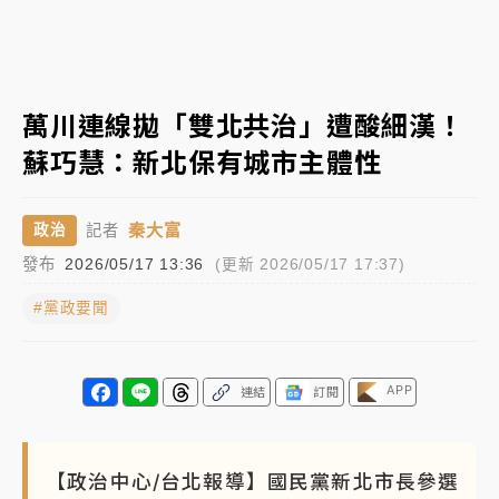
NBA｜
傳奇名帥驚傳離世！曾以「瘋狂籃球」震撼聯
盟 兩大愛徒向他致
中租控股7月營收創今年新高 前7月獲利成長6%
萬川連線拋「雙北共治」遭酸細漢！
蘇巧慧：新北保有城市主體性
獨家｜
和欣客運總裁逝世！少東涉洗錢遭收押 戴手銬
腳鐐提前奔靈堂畫面曝
秦大富
政治
記者
處置制度大變革！ 證交所今起縮短股票「關禁閉」天
發布
2026/05/17 13:36
(更新 2026/05/17 17:37)
數與撮合時間
#黨政要聞
才續任就飛美國大學面試 清大校長高為元致歉：機會
到來時引起我的好奇
白海豚颱風解除海警 西南風來了！4縣市大雨特報、各
APP
連結
訂閱
地午後雷雨
分析｜
7月營收甫首破單月9000億元下半年續旺指
【政治中心/台北報導】國民黨新北市長參選
標？ 鴻海本週法說法人關注的四大重點