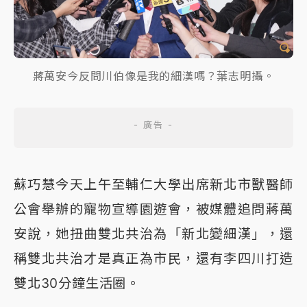
蔣萬安今反問川伯像是我的細漢嗎？葉志明攝。
蘇巧慧今天上午至輔仁大學出席新北市獸醫師
公會舉辦的寵物宣導園遊會，被媒體追問蔣萬
安說，她扭曲雙北共治為「新北變細漢」，還
稱雙北共治才是真正為市民，還有李四川打造
雙北30分鐘生活圈。