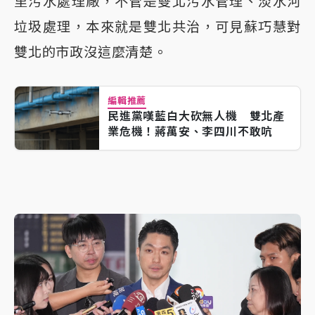
里污水處理廠，不管是雙北污水管理、淡水河
垃圾處理，本來就是雙北共治，可見蘇巧慧對
雙北的市政沒這麼清楚。
編輯推薦
民進黨嘆藍白大砍無人機 雙北產
業危機！蔣萬安、李四川不敢吭