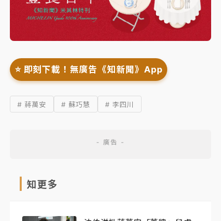
⭐️ 即刻下載！無廣告《知新聞》App
# 蔣萬安
# 蘇巧慧
# 李四川
知更多