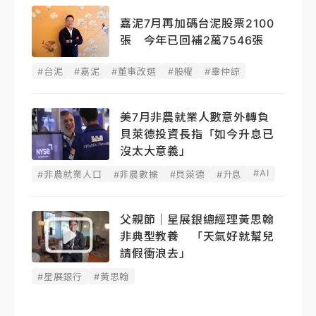
嘉泥7月再加碼台泥股票2100
張 今年已回補2萬7546張
#台泥
#嘉泥
#董事改選
#股權
#辜仲諒
美7月非農就業人數意外轉負
貝萊德投資長指「如今升息已
沒太大意義」
#AI
#非農就業人口
#非農數據
#貝萊德
#升息
父親節｜星展銀總經理黃思翰
非典型教養 「天氣好就幫兒
請假衝浪去」
#星展銀行
#黃思翰