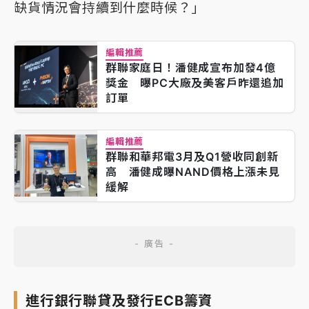
缺貨情況會持續到什麼時候？」
編輯推薦
群聯家庭日！潘健成宣布加發4億
獎金 曝PC大廠及美客戶昨還追加
訂單
編輯推薦
群聯和華邦電3月及Q1營收同創新
高 潘健成曝NAND價格上漲未見
緩解
進行銀行聯貸及發行ECB籌資