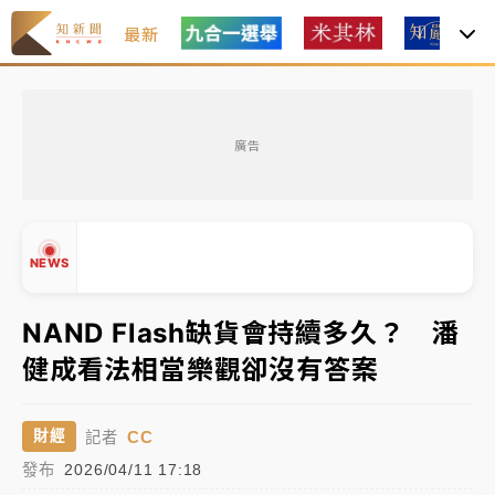
最新
油價持續凍漲！ 中油宣布下周一汽柴油價格維持不變
廣告
中颱白海豚進逼！台北喜來登圍籬傾倒砸傷人 民權西
路鷹架倒塌壓2車
有片｜
白海豚暴風圈逼近！新北淡水赫見龍捲風 榕樹
NEWS
連根拔起
中颱白海豚風雨來了！中部以北防豪雨 今晚、明天影
NAND Flash缺貨會持續多久？ 潘
響最劇烈
健成看法相當樂觀卻沒有答案
白海豚逼近！北市水門只出不進 未移置車輛最高罰
▲
4800＋拖吊費
▼
CC
財經
記者
油價持續凍漲！ 中油宣布下周一汽柴油價格維持不變
發布
2026/04/11 17:18