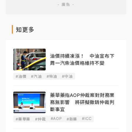
知更多
油價持續凍漲！ 中油宣布下
周一汽柴油價格維持不變
#油價
#汽油
#柴油
#中油
藥華藥指AOP仲裁案對財務業
務無影響 將研擬撤銷仲裁判
斷事宜
#AOP
#ICC
#藥華藥
#仲裁
#新藥