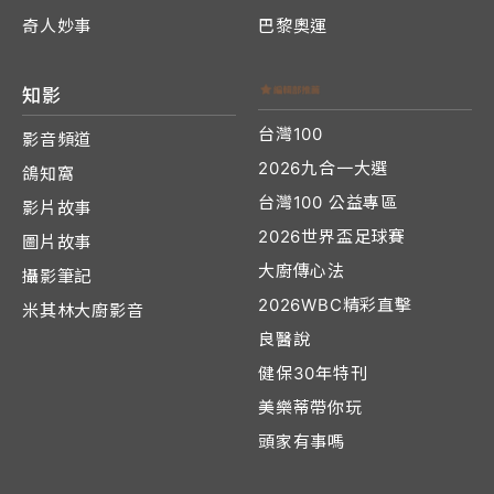
奇人妙事
巴黎奧運
知影
台灣100
影音頻道
2026九合一大選
鴿知窩
台灣100 公益專區
影片故事
2026世界盃足球賽
圖片故事
大廚傳心法
攝影筆記
2026WBC精彩直擊
米其林大廚影音
良醫說
健保30年特刊
美樂蒂帶你玩
頭家有事嗎