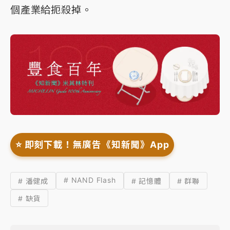
個產業給扼殺掉。
⭐️ 即刻下載！無廣告《知新聞》App
# NAND Flash
# 潘健成
# 記憶體
# 群聯
# 缺貨