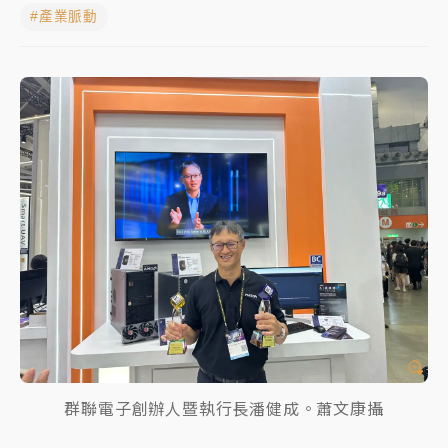
#產業脈動
中颱白海豚進逼！台北喜來登圍籬傾倒砸傷人 民權西
路鷹架倒塌壓2車
有片｜
白海豚暴風圈逼近！新北淡水赫見龍捲風 榕樹
連根拔起
中颱白海豚風雨來了！中部以北防豪雨 今晚、明天影
響最劇烈
白海豚逼近！北市水門只出不進 未移置車輛最高罰
4800＋拖吊費
群聯電子創辦人暨執行長潘健成。蕭文康攝