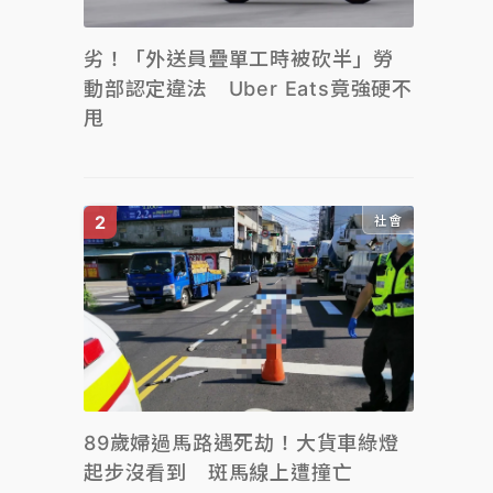
劣！「外送員疊單工時被砍半」勞
動部認定違法 Uber Eats竟強硬不
甩
社會
89歲婦過馬路遇死劫！大貨車綠燈
起步沒看到 斑馬線上遭撞亡