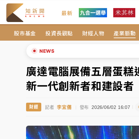
最新
女律師陳昱瑄詐慈濟10億！黃金158kg遭查
股市基金
投資長觀點
財經人物
產業脈動
暑假過三周才推「E宿新北打卡趣」！抽獎程
中信慈善基金會想增加董事人數！辜仲諒向法
NEWS
故宮《龍藏經》特展第2檔！今線上預約開賣
廣達電腦展備五層蛋糕
▲
台東農業處長涉圖利渡假村！東檢抗告成功 
▼
新一代創新者和建設者
父親節泡湯了！中颱白海豚雨彈轟3天 「紅
李宜儒
2026/06/02 16:07
財經
記者
|
發布
女律師陳昱瑄詐慈濟10億！黃金158kg遭查
暑假過三周才推「E宿新北打卡趣」！抽獎程
中信慈善基金會想增加董事人數！辜仲諒向法