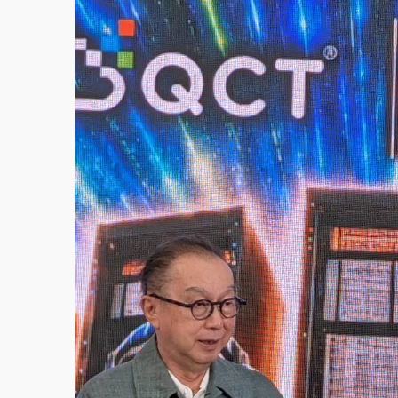
故宮《龍藏經》特展第2檔！今線上預約開賣
台東農業處長涉圖利渡假村！東檢抗告成功 
父親節泡湯了！中颱白海豚雨彈轟3天 「紅