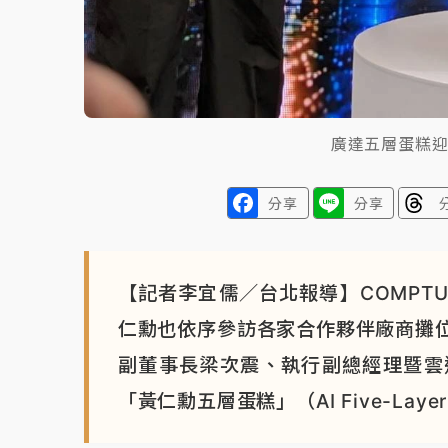
廣達五層蛋糕
分享
分享
【記者李宜儒／台北報導】COMPT
仁勳也依序參訪各家合作夥伴廠商攤
副董事長梁次震、執行副總經理暨雲
「黃仁勳五層蛋糕」（AI Five-Lay