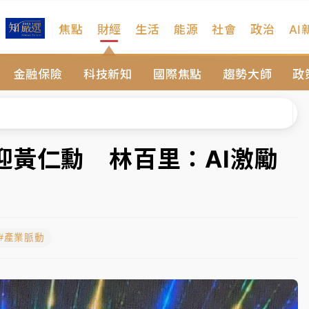
焦點
財經
生活
能源
社會
政治
AI
扣畫面曝光
金融保險
科技新知
國際焦點
趨勢大師
政
序複雜 觀旅局回應了
院聲請遭駁 理由曝光
一度塞車 周六起展出延長至晚上7時
迎黃仁勳 林百里：AI激勵
今重開羈押庭
到發紫」降雨熱區曝
#產業脈動
扣畫面曝光
序複雜 觀旅局回應了
院聲請遭駁 理由曝光