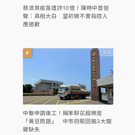
慈濟買疫苗遭詐10億！陳時中首發
聲：真相大白 當初做不實指控人
應道歉
生活
中聯申請復工！稱苯駢芘超標是
「黃豆問題」 中市府駁回揭3大關
鍵缺失