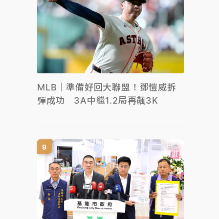
MLB｜準備好回大聯盟！鄧愷威拆
彈成功 3A中繼1.2局再飆3K
社會