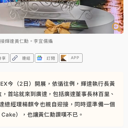
迎接輝達黃仁勳。李宜儒攝
APP
分享
連結
訂閱
UEX今（2日）開展，依循往例，輝達執行長黃
位，首站就來到廣達，包括廣達董事長林百里、
達總經理楊麒令也親自迎接，同時還準備一個
er Cake），也讓黃仁勳讚嘆不已。