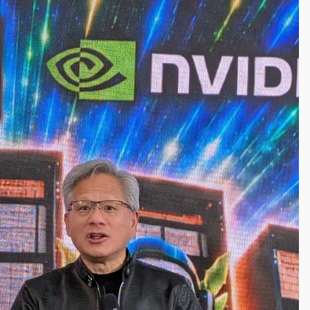
一度塞車 周六起展出延長至晚上7時
今重開羈押庭
到發紫」降雨熱區曝