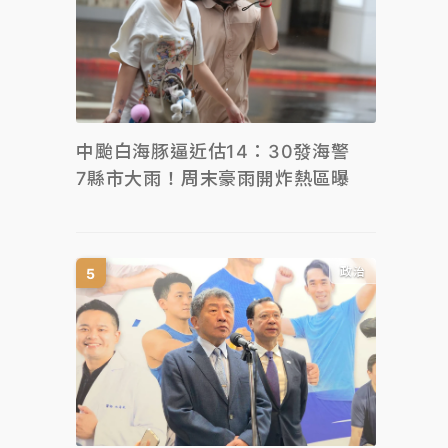
中颱白海豚逼近估14：30發海警
7縣市大雨！周末豪雨開炸熱區曝
政治