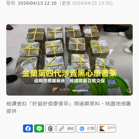
發布
2026/04/13 12:10
(更新 2026/04/13 13:35)
白海豚挾豪雨狂炸新北！時雨量破百毫米 水塔、雨棚
砸落毀車
最好玩的父親節！「爸氣集合」出發工程冒險島 邀社
福孩童齊暢玩
強風長浪襲馬祖！「白海豚」逼近劃設警戒區 違規戲
水觀浪恐重罰失血
白海豚瘦身！中部以北防劇烈降水 本周天氣展望「多
雨不穩定」
檢調查扣「好菌好俊康普茶」用過期原料。桃園地檢署
提供
APP
連結
訂閱