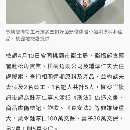
檢調會同衛生局搜索查扣好菌好俊康普茶過期原料和產
品。桃園地檢署提供
檢調4月10日會同桃園市衛生局、衛福部食藥
署赴松角實業、松樹角兩公司及鍾淳仁夫妻住
處搜索，查扣相關過期原料及產品，並約談夫
妻倆及2名員工、1名證人共計5人，檢察官複
訊後認為鍾淳仁等人涉犯《刑法》偽造文書、
商品虛偽標記、詐欺、《食安法》等罪嫌疑重
大，諭令鍾淳仁100萬交保、妻子30萬交保，
另2員工則5萬交保。