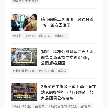
#蔡英文坐海盜船
蘇巧慧追上李四川！民調只差
1% 雙方回應了
#新北市長民調
#蘇巧慧
#李四川
獨家｜高雄公園惡臭沖天！水
面驚見滿滿魚屍撈起378kg
公園處揭原因
#中都濕地公園
#死魚惡臭
#高雄
2歲童夜半驚醒不敢上學！竟在
幼兒園遭拖行、剪刀恐嚇 教
育局開罰公布姓名
#新莊幼兒園不當管教
#新北吉尼爾幼兒園不當管教