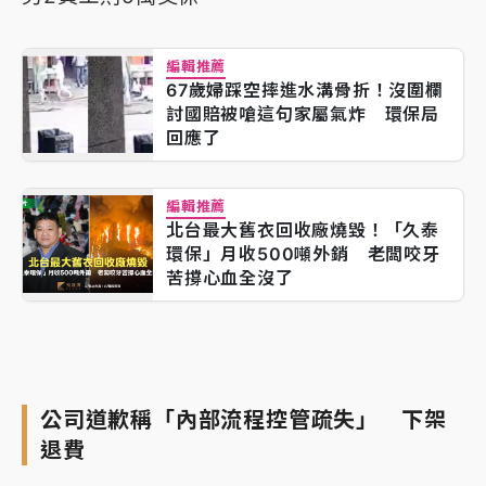
編輯推薦
67歲婦踩空摔進水溝骨折！沒圍欄
討國賠被嗆這句家屬氣炸 環保局
回應了
編輯推薦
北台最大舊衣回收廠燒毀！「久泰
環保」月收500噸外銷 老闆咬牙
苦撐心血全沒了
公司道歉稱「內部流程控管疏失」 下架
退費