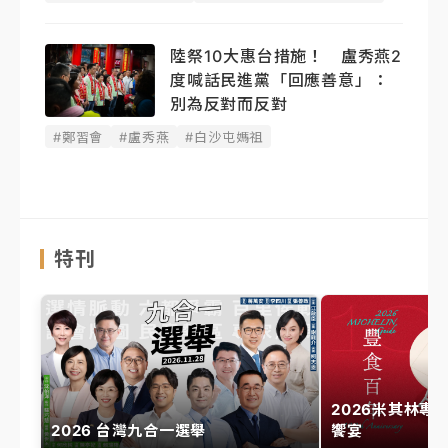
陸祭10大惠台措施！ 盧秀燕2
度喊話民進黨「回應善意」：
別為反對而反對
#鄭習會
#盧秀燕
#白沙屯媽祖
特刊
2026米其林專
2026 台灣九合一選舉
饗宴