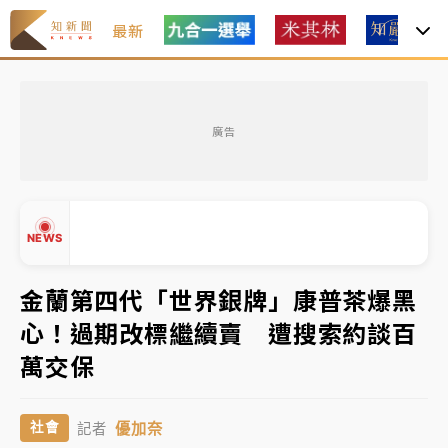
最新
「白海豚」雨炸新北！通報109件災情 侯友宜揭這類災
損最多
廣告
白海豚挾豪雨狂炸新北！時雨量破百毫米 水塔、雨棚
砸落毀車
最好玩的父親節！「爸氣集合」出發工程冒險島 邀社
NEWS
福孩童齊暢玩
強風長浪襲馬祖！「白海豚」逼近劃設警戒區 違規戲
金蘭第四代「世界銀牌」康普茶爆黑
水觀浪恐重罰失血
心！過期改標繼續賣 遭搜索約談百
白海豚瘦身！中部以北防劇烈降水 本周天氣展望「多
▲
萬交保
雨不穩定」
▼
「白海豚」雨炸新北！通報109件災情 侯友宜揭這類災
優加奈
社會
記者
損最多