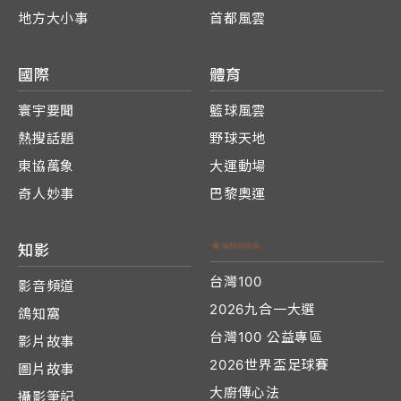
地方大小事
首都風雲
國際
體育
寰宇要聞
籃球風雲
熱搜話題
野球天地
東協萬象
大運動場
奇人妙事
巴黎奧運
知影
台灣100
影音頻道
2026九合一大選
鴿知窩
台灣100 公益專區
影片故事
2026世界盃足球賽
圖片故事
大廚傳心法
攝影筆記