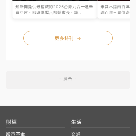
知新聞提供最權威的2026台灣九合一選舉
米其林指南百年之
資料庫。即時掌握六都縣市長、議...
瑞百年三星傳奇、台
更多特刊
→
財經
生活
股市基金
交通