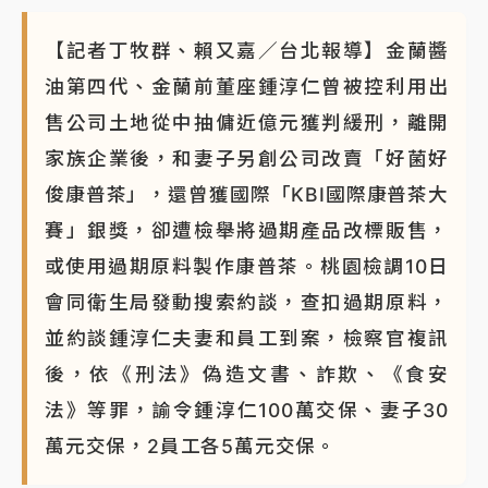
【記者丁牧群、賴又嘉／台北報導】金蘭醬
油第四代、金蘭前董座鍾淳仁曾被控利用出
售公司土地從中抽傭近億元獲判緩刑，離開
家族企業後，和妻子另創公司改賣「好菌好
俊康普茶」，還曾獲國際「KBI國際康普茶大
賽」銀獎，卻遭檢舉將過期產品改標販售，
或使用過期原料製作康普茶。桃園檢調10日
會同衛生局發動搜索約談，查扣過期原料，
並約談鍾淳仁夫妻和員工到案，檢察官複訊
後，依《刑法》偽造文書、詐欺、《食安
法》等罪，諭令鍾淳仁100萬交保、妻子30
萬元交保，2員工各5萬元交保。