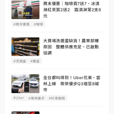
周末優惠｜咖啡買7送7、冰淇
淋紅茶買2送2 霜淇淋第2支6
元
#周末優惠
#咖啡
大賣場洗選蛋缺貨！農業部曝
原因 整體供應充足、已啟動
協調
#洗選蛋
#雞蛋
全台都叫得到！Uber花東、雲
林上線 尊榮優步Q3增至8城
市
#Uber
#尊榮優步
#叫車服務