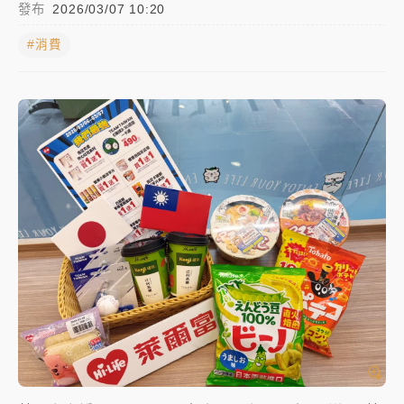
發布
2026/03/07 10:20
中信慈善基金會想增加董事人數！辜仲諒向法院聲請遭
#消費
駁 理由曝光
故宮《龍藏經》特展第2檔！今線上預約開賣一度塞車
周六起展出延長至晚上7時
台東農業處長涉圖利渡假村！東檢抗告成功 今重開羈
押庭
父親節泡湯了！中颱白海豚雨彈轟3天 「紅到發紫」降
雨熱區曝