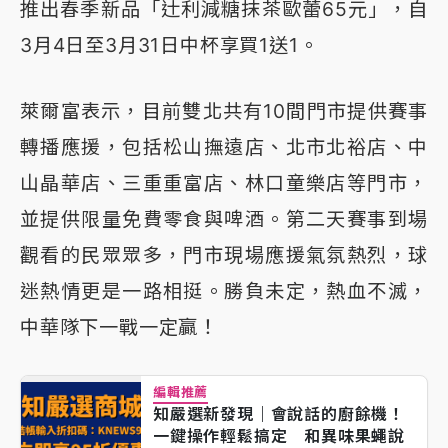
推出春季新品「辻利減糖抹茶歐蕾65元」，自
3月4日至3月31日中杯享買1送1。
萊爾富表示，目前雙北共有10間門市提供賽事
轉播應援，包括松山撫遠店、北市北裕店、中
山晶華店、三重重富店、林口童樂店等門市，
並提供限量免費零食與啤酒。第二天賽事到場
觀看的民眾眾多，門市現場應援氣氛熱烈，球
迷熱情更是一路相挺。勝負未定，熱血不滅，
中華隊下一戰一定贏！
編輯推薦
知嚴選新發現｜會說話的廚餘機！
一鍵操作輕鬆搞定 和異味果蠅說