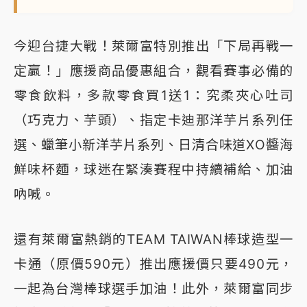
今迎台捷大戰！萊爾富特別推出「下局再戰一
定贏！」應援商品優惠組合，觀看賽事必備的
零食飲料，多款零食買1送1：究柔夾心吐司
（巧克力、芋頭）、指定卡迪那洋芋片系列任
選、蠟筆小新洋芋片系列、日清合味道XO醬海
鮮味杯麵，球迷在緊湊賽程中持續補給、加油
吶喊。
還有萊爾富熱銷的TEAM TAIWAN棒球造型一
卡通（原價590元）推出應援價只要490元，
一起為台灣棒球選手加油！此外，萊爾富同步