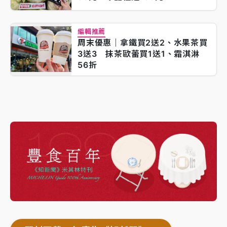
編輯推薦
周末優惠｜拿鐵買2送2、水果茶買
3送3 抹茶歐蕾買1送1、霜淇淋
56折