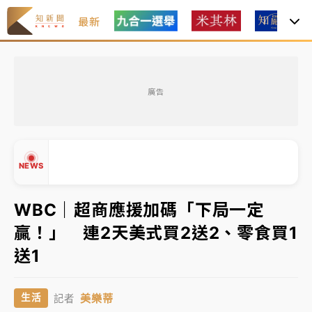
最新
台積電殺35元、台股跌近300點 被動元件、低軌衛星
及載板皆走弱
廣告
中信慈善基金會想增加董事人數！辜仲諒向法院聲請遭
駁 理由曝光
故宮《龍藏經》特展第2檔！今線上預約開賣一度塞車
NEWS
周六起展出延長至晚上7時
台東農業處長涉圖利渡假村！東檢抗告成功 今重開羈
WBC｜超商應援加碼「下局一定
押庭
贏！」 連2天美式買2送2、零食買1
父親節泡湯了！中颱白海豚雨彈轟3天 「紅到發紫」降
▲
送1
雨熱區曝
▼
台積電殺35元、台股跌近300點 被動元件、低軌衛星
美樂蒂
生活
記者
及載板皆走弱