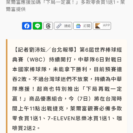
萊爾富應援加碼「下局一定贏！」多款零食買1送1。萊
爾富提供
APP
連結
訂閱
【記者劉沛妘／台北報導】第6屆世界棒球經
典賽（WBC）持續開打，中華隊6日對戰日
本國家棒球隊，未能拿下勝利，目前預賽連
吞2敗。不過台灣球迷們不放棄，持續為中華
隊應援！超商也特別推出「下局再戰一定
贏！」商品優惠組合，今（7日）將在台灣時
間上午11點出戰捷克，萊爾富觀賽必備多款
零食買1送1、7-ELEVEN思樂冰買1送1、咖
啡買2送2。