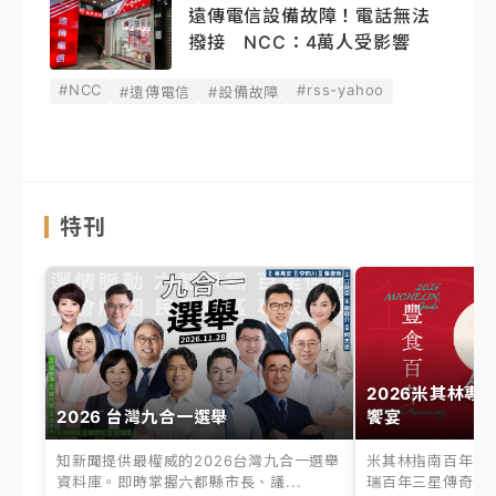
遠傳電信設備故障！電話無法
撥接 NCC：4萬人受影響
#NCC
#rss-yahoo
#遠傳電信
#設備故障
特刊
2026米其林專
2026 台灣九合一選舉
饗宴
知新聞提供最權威的2026台灣九合一選舉
米其林指南百年之
資料庫。即時掌握六都縣市長、議...
瑞百年三星傳奇、台