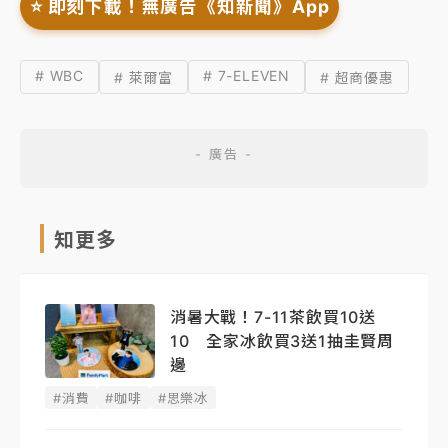
⭐️ 即刻下載！無廣告《知新聞》App
# WBC
# 7-ELEVEN
# 萊爾富
# 超商優惠
知更多
消暑大戰！7-11茶飲買10送
10 全家冰飲買3送1抽圭賢周
邊
#消費
#咖啡
#思樂冰