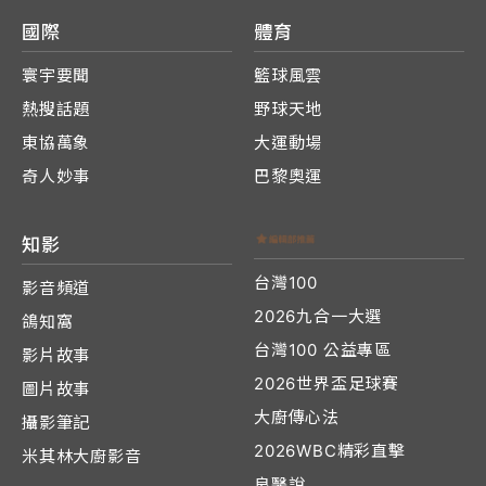
國際
體育
寰宇要聞
籃球風雲
熱搜話題
野球天地
東協萬象
大運動場
奇人妙事
巴黎奧運
知影
台灣100
影音頻道
2026九合一大選
鴿知窩
台灣100 公益專區
影片故事
2026世界盃足球賽
圖片故事
大廚傳心法
攝影筆記
2026WBC精彩直擊
米其林大廚影音
良醫說