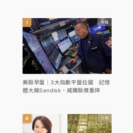
財經
美股早盤｜3大指數平盤拉鋸 記憶
體大廠Sandisk、威騰股價重摔
社會