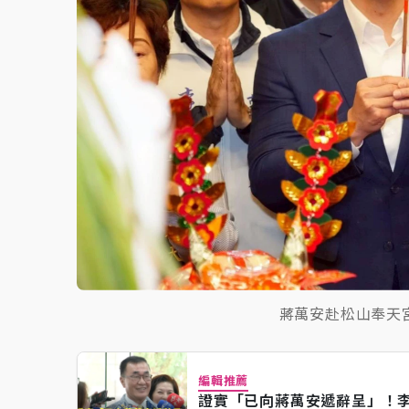
蔣萬安赴松山奉天
編輯推薦
證實「已向蔣萬安遞辭呈」！