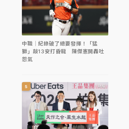
中職｜紀錄破了總要發揮！「猛
獅」敲13安打昏龍 陳傑憲開轟吐
怨氣
財經