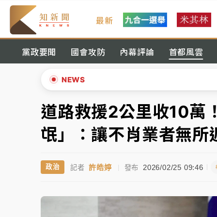
最新
女律師陳昱瑄詐慈濟10億！黃金158kg遭查
黨政要聞
國會攻防
內幕評論
首都風雲
暑假過三周才推「E宿新北打卡趣」！抽獎程
中信慈善基金會想增加董事人數！辜仲諒向法
NEWS
故宮《龍藏經》特展第2檔！今線上預約開賣
道路救援2公里收10萬
▲
台東農業處長涉圖利渡假村！東檢抗告成功 
▼
氓」：讓不肖業者無所
父親節泡湯了！中颱白海豚雨彈轟3天 「紅
許皓婷
2026/02/25 09:46
政治
記者
|
發布
女律師陳昱瑄詐慈濟10億！黃金158kg遭查
暑假過三周才推「E宿新北打卡趣」！抽獎程
中信慈善基金會想增加董事人數！辜仲諒向法