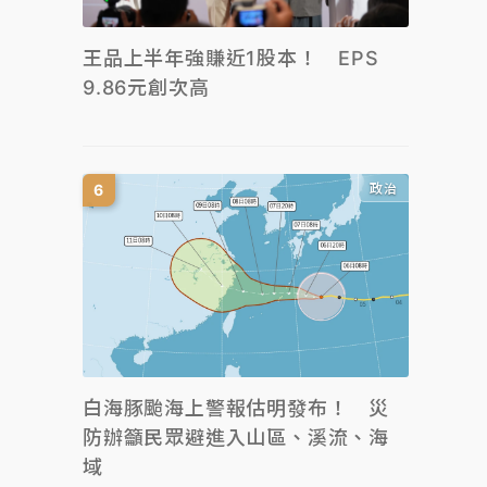
王品上半年強賺近1股本！ EPS
9.86元創次高
政治
白海豚颱海上警報估明發布！ 災
防辦籲民眾避進入山區、溪流、海
域