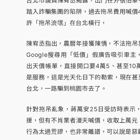
台北市議員陳宥丞揭露，出門在外很怕車
踏入詐騙集團的陷阱，過去拖吊費用喊價4
許「拖吊流氓」在台北橫行，
陳宥丞指出，農曆年接獲陳情，不法拖吊
Google搜尋用「低價」假廣告吸引車
出天價帳單，直接開口要4萬5、甚至1
是服務，這是光天化日下的勒索，現在甚
台北，一路騙到桃園市去了。
針對拖吊亂象，蔣萬安25日受訪時表示
援，但有不肖業者漫天喊價，收取上萬元
行為太過荒謬，也非常離譜，可以說是惡