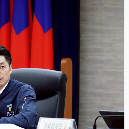
一度塞車 周六起展出延長至晚上7時
今重開羈押庭
到發紫」降雨熱區曝