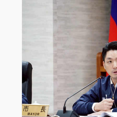
故宮《龍藏經》特展第2檔！今線上預約開賣
台東農業處長涉圖利渡假村！東檢抗告成功 
父親節泡湯了！中颱白海豚雨彈轟3天 「紅