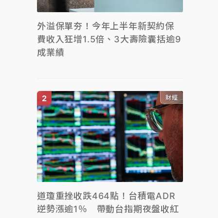
外溢保單夯！今年上半年新契約保
費收入狂增1.5倍、3大壽險囊括逾9
成業績
財經
道瓊重挫收跌464點！台積電ADR
逆勢漲逾1％ 帶動台指期夜盤收紅