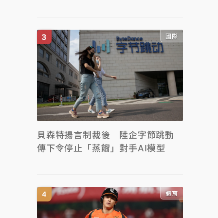
國際
貝森特揚言制裁後 陸企字節跳動
傳下令停止「蒸餾」對手AI模型
體育