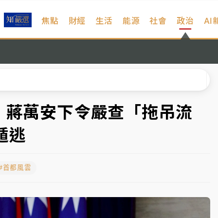
焦點
財經
生活
能源
社會
政治
AI
扣畫面曝光
序複雜 觀旅局回應了
院聲請遭駁 理由曝光
一度塞車 周六起展出延長至晚上7時
！蔣萬安下令嚴查「拖吊流
今重開羈押庭
遁逃
到發紫」降雨熱區曝
#首都風雲
扣畫面曝光
序複雜 觀旅局回應了
院聲請遭駁 理由曝光