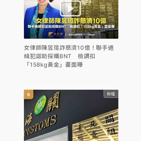
女律師陳昱瑄詐慈濟10億！聯手通
緝犯誆助採購BNT 檢調扣
「158kg黃金」畫面曝
財經