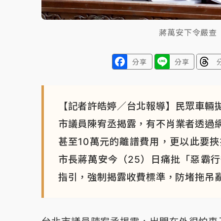
蔣萬安下令嚴查
分享
分享
【記者許皓婷／台北報導】民眾車輛
市議員陳宥丞揭露，有不肖業者透過
甚至10萬元的離譜費用，更以此要
市長蔣萬安今（25）日痛批「惡霸
指引，強制揭露收費標準，防堵拖吊