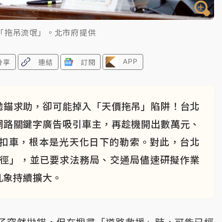
「拖吊流氓」。北市府提供
APP
分享
連結
訂閱
拋錨求助，卻可能掉入「天價拖吊」陷阱！台北
網路關鍵字廣告吸引車主，再趁機開出數萬元、
挾扣車，根本是光天化日下的勒索。對此，台北
行徑」，並已要求法務局、交通局儘速研擬作業
亂象持續擴大。