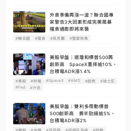
外食準備再漲一波？聯合國專
家警告3大因素形成完美風暴
糧食通膨即將來襲
#聯合國
#糧食
#烏克蘭
#聖嬰現象
美股早盤｜道瓊和標普500再
創新高 SpaceX重摔逾10%、
台積電ADR漲1.4%
#SpaceX
#AMD
#美股
#財報
#超微
#迪士尼
#Fed
#升息
美股早盤｜雙利多帶動標普
500創新高 費半勁揚逾5%、
台積電ADR漲2%
#美股
#油價
#貝森特
#荷姆茲海峽
#財報