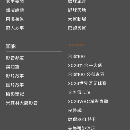
寰宇要聞
籃球風雲
熱搜話題
野球天地
東協萬象
大運動場
奇人妙事
巴黎奧運
知影
台灣100
影音頻道
2026九合一大選
鴿知窩
台灣100 公益專區
影片故事
2026世界盃足球賽
圖片故事
大廚傳心法
攝影筆記
2026WBC精彩直擊
米其林大廚影音
良醫說
健保30年特刊
美樂蒂帶你玩