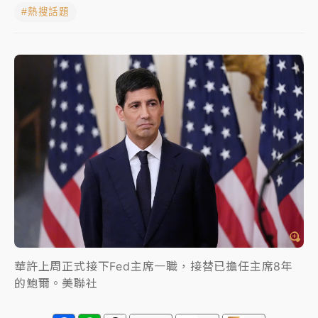
#熱搜話題
女律師陳昱瑄詐慈濟10億！黃金158kg遭查扣畫面曝光
暑假過三周才推「E宿新北打卡趣」！抽獎程序複雜 觀
旅局回應了
中信慈善基金會想增加董事人數！辜仲諒向法院聲請遭
駁 理由曝光
故宮《龍藏經》特展第2檔！今線上預約開賣一度塞車
周六起展出延長至晚上7時
台東農業處長涉圖利渡假村！東檢抗告成功 今重開羈
押庭
父親節泡湯了！中颱白海豚雨彈轟3天 「紅到發紫」降
雨熱區曝
華許上周正式接下Fed主席一職，接替已擔任主席8年
的鮑爾。美聯社