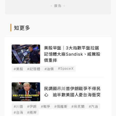
知更多
美股早盤｜3大指數平盤拉鋸
記憶體大廠Sandisk、威騰股
價重摔
#SpaceX
#美股
#記憶體
#油價
民調顯示川普伊朗戰爭不得民
心 逾半數美國人憂台海衝突
#川普
#伊朗
#戰爭
#俄羅斯
#烏克蘭
#汽油
#台海
#兩岸