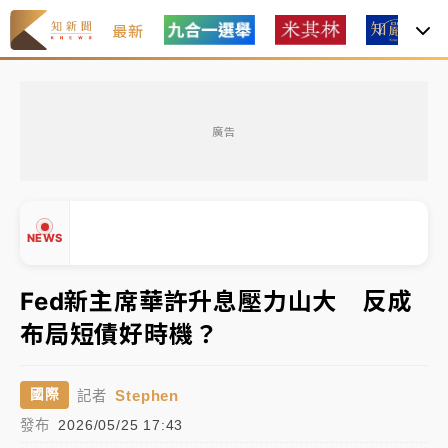
最新
女律師陳昱瑄詐慈濟10億！黃金158kg遭查扣畫面曝光
廣告
暑假過三周才推「E宿新北打卡趣」！抽獎程序複雜 觀
旅局回應了
中信慈善基金會想增加董事人數！辜仲諒向法院聲請遭
NEWS
駁 理由曝光
故宮《龍藏經》特展第2檔！今線上預約開賣一度塞車
Fed新主席華許升息壓力山大 反成
周六起展出延長至晚上7時
布局短債好時機？
台東農業處長涉圖利渡假村！東檢抗告成功 今重開羈
▲
押庭
▼
Stephen
國際
記者
父親節泡湯了！中颱白海豚雨彈轟3天 「紅到發紫」降
發布
2026/05/25 17:43
雨熱區曝