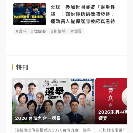
桌球｜參加世團賽遭「嚴重性
騷」！鄭怡靜透過律師發聲：
運動員人權保護應被認真看待
#桌球
#世團賽
#鄭怡靜
#性騷
特刊
2026米其林專
2026 台灣九合一選舉
饗宴
知新聞提供最權威的2026台灣九合一選舉
米其林指南百年之