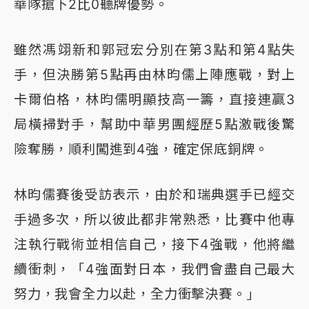
華隊搶下2比0聽牌優勢。
雖然馮翊新和郭冠宏分別在第3點和第4點失
手，但決勝第5點再由林昀儒上陣應戰，對上
卡爾伯格，林昀儒明顯技高一籌，直接連贏3
局橫掃對手，幫助中華男團經歷5點激戰後驚
險奪勝，順利闖進到4強，確定保底銅牌。
林昀儒賽後受訪表示，由於和瑞典選手已經交
手過多次，所以彼此都非常熟悉，比賽中他專
注執行戰術並相信自己，接下4強戰，他將繼
續衝刺，「4強面對日本，我們會盡自己最大
努力，我會全力以赴，全力衝擊決賽。」