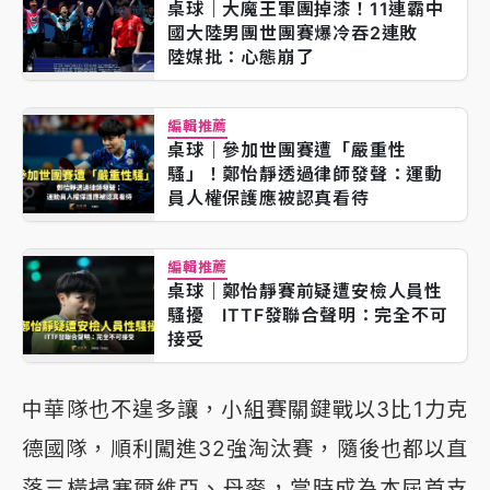
桌球｜大魔王軍團掉漆！11連霸中
國大陸男團世團賽爆冷吞2連敗
陸媒批：心態崩了
編輯推薦
桌球｜參加世團賽遭「嚴重性
騷」！鄭怡靜透過律師發聲：運動
員人權保護應被認真看待
編輯推薦
桌球｜鄭怡靜賽前疑遭安檢人員性
騷擾 ITTF發聯合聲明：完全不可
接受
中華隊也不遑多讓，小組賽關鍵戰以3比1力克
德國隊，順利闖進32強淘汰賽，隨後也都以直
落三橫掃塞爾維亞、丹麥，當時成為本屆首支