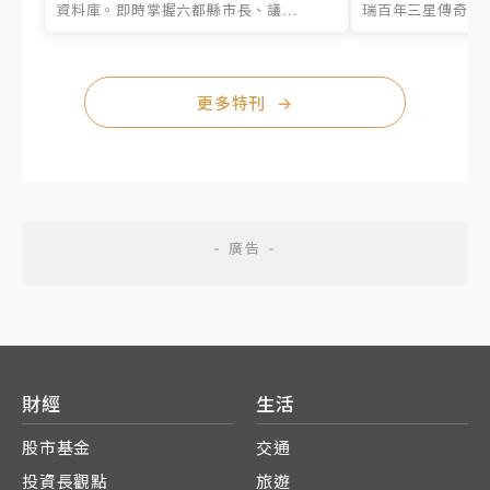
資料庫。即時掌握六都縣市長、議...
瑞百年三星傳奇、台
更多特刊
→
財經
生活
股市基金
交通
投資長觀點
旅遊