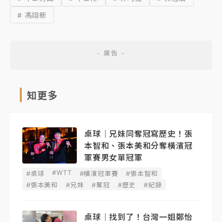
# 馮翊新
知更多
桌球｜兄妹同奪冠寫歷史！張
本智和、張本美和分奪橫濱冠
軍賽男女單冠軍
#WTT
#桌球
#橫濱冠軍賽
#張本智和
#張本美和
#兄妹
#奪冠
#歷史
#紀錄
桌球｜找到了！台灣一姐鄭怡