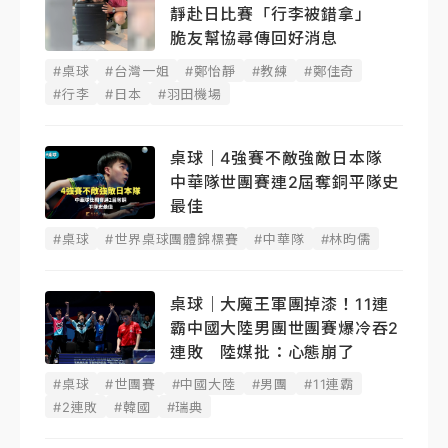
靜赴日比賽「行李被錯拿」
脆友幫協尋傳回好消息
#桌球
#台灣一姐
#鄭怡靜
#教練
#鄭佳奇
#行李
#日本
#羽田機場
桌球｜4強賽不敵強敵日本隊
中華隊世團賽連2屆奪銅平隊史
最佳
#桌球
#世界桌球團體錦標賽
#中華隊
#林昀儒
桌球｜大魔王軍團掉漆！11連
霸中國大陸男團世團賽爆冷吞2
連敗 陸媒批：心態崩了
#桌球
#世團賽
#中國大陸
#男團
#11連霸
#2連敗
#韓國
#瑞典