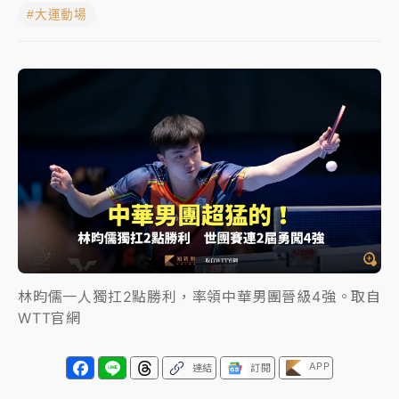
#大運動場
NBA｜
傳奇名帥驚傳離世！曾以「瘋狂籃球」震撼聯
盟 兩大愛徒向他致
中租控股7月營收創今年新高 前7月獲利成長6%
獨家｜
和欣客運總裁逝世！少東涉洗錢遭收押 戴手銬
腳鐐提前奔靈堂畫面曝
處置制度大變革！ 證交所今起縮短股票「關禁閉」天
數與撮合時間
才續任就飛美國大學面試 清大校長高為元致歉：機會
到來時引起我的好奇
林昀儒一人獨扛2點勝利，率領中華男團晉級4強。取自
白海豚颱風解除海警 西南風來了！4縣市大雨特報、各
WTT官網
地午後雷雨
APP
連結
訂閱
分析｜
7月營收甫首破單月9000億元下半年續旺指
標？ 鴻海本週法說法人關注的四大重點