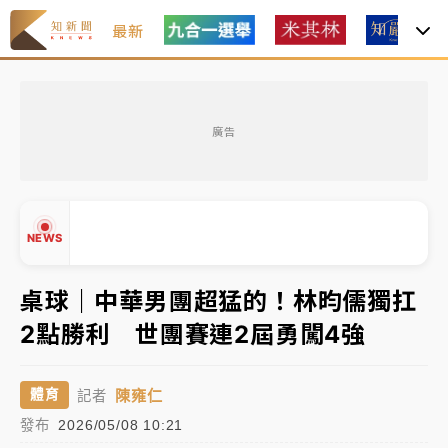
最新
中租控股7月營收創今年新高 前7月獲利成長6%
廣告
獨家｜
和欣客運總裁逝世！少東涉洗錢遭收押 戴手銬
腳鐐提前奔靈堂畫面曝
處置制度大變革！ 證交所今起縮短股票「關禁閉」天
NEWS
數與撮合時間
才續任就飛美國大學面試 清大校長高為元致歉：機會
桌球｜中華男團超猛的！林昀儒獨扛
到來時引起我的好奇
2點勝利 世團賽連2屆勇闖4強
白海豚颱風解除海警 西南風來了！4縣市大雨特報、各
▲
地午後雷雨
▼
陳雍仁
體育
記者
分析｜
7月營收甫首破單月9000億元下半年續旺指
發布
2026/05/08 10:21
標？ 鴻海本週法說法人關注的四大重點