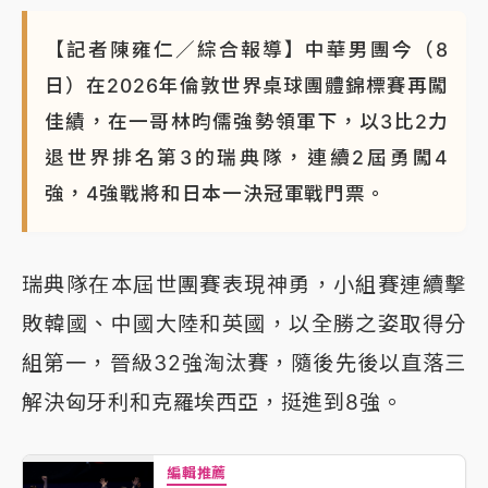
NBA｜
傳奇名帥驚傳離世！曾以「瘋狂籃球」震撼聯
【記者陳雍仁／綜合報導】中華男團今（8
盟 兩大愛徒向他致
日）在2026年倫敦世界桌球團體錦標賽再闖
佳績，在一哥林昀儒強勢領軍下，以3比2力
退世界排名第3的瑞典隊，連續2屆勇闖4
強，4強戰將和日本一決冠軍戰門票。
瑞典隊在本屆世團賽表現神勇，小組賽連續擊
敗韓國、中國大陸和英國，以全勝之姿取得分
組第一，晉級32強淘汰賽，隨後先後以直落三
解決匈牙利和克羅埃西亞，挺進到8強。
編輯推薦