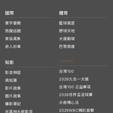
國際
體育
寰宇要聞
籃球風雲
熱搜話題
野球天地
東協萬象
大運動場
奇人妙事
巴黎奧運
知影
台灣100
影音頻道
2026九合一大選
鴿知窩
台灣100 公益專區
影片故事
2026世界盃足球賽
圖片故事
大廚傳心法
攝影筆記
2026WBC精彩直擊
米其林大廚影音