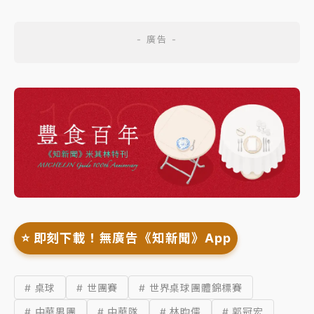
⭐️ 即刻下載！無廣告《知新聞》App
# 桌球
# 世團賽
# 世界桌球團體錦標賽
# 中華男團
# 中華隊
# 林昀儒
# 郭冠宏