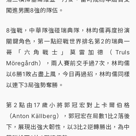
闖進男團8強的隊伍。
8強戰，中華隊強碰瑞典隊，林昀儒再度扮演
關鍵角色，第一點迎戰世界排名第2的瑞典一
哥「六角戰士」莫雷加德（Truls
Möregårdh），兩人賽前交手過7次，林昀儒
以6勝1敗占盡上風，今日再過招，林昀儒同樣
以連下3局強勢奪勝。
第2點由17歲小將郭冠宏對上卡爾伯格
（Anton Källberg），郭冠宏在局數1比2落後
下，展現出強大韌性，以3比2逆轉勝出，為中