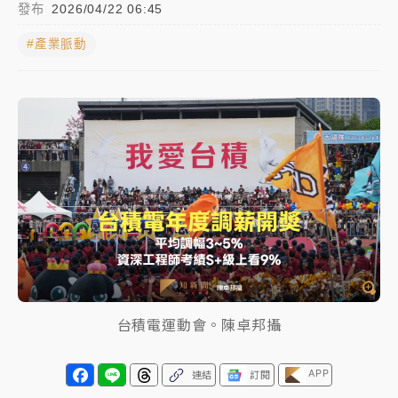
發布
2026/04/22 06:45
女律師陳昱瑄詐慈濟10億！黃金158kg遭查扣畫面曝光
#產業脈動
暑假過三周才推「E宿新北打卡趣」！抽獎程序複雜 觀
旅局回應了
中信慈善基金會想增加董事人數！辜仲諒向法院聲請遭
駁 理由曝光
故宮《龍藏經》特展第2檔！今線上預約開賣一度塞車
周六起展出延長至晚上7時
台東農業處長涉圖利渡假村！東檢抗告成功 今重開羈
押庭
父親節泡湯了！中颱白海豚雨彈轟3天 「紅到發紫」降
台積電運動會。陳卓邦攝
雨熱區曝
APP
連結
訂閱