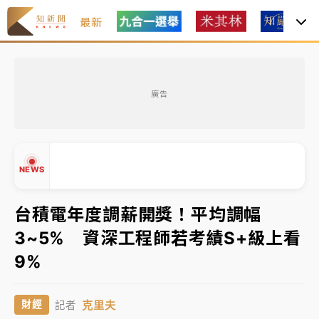
最新
女律師陳昱瑄詐慈濟10億！黃金158kg遭查扣畫面曝光
廣告
暑假過三周才推「E宿新北打卡趣」！抽獎程序複雜 觀
旅局回應了
中信慈善基金會想增加董事人數！辜仲諒向法院聲請遭
NEWS
駁 理由曝光
故宮《龍藏經》特展第2檔！今線上預約開賣一度塞車
台積電年度調薪開獎！平均調幅
周六起展出延長至晚上7時
3~5% 資深工程師若考績S+級上看
台東農業處長涉圖利渡假村！東檢抗告成功 今重開羈
▲
9%
押庭
▼
父親節泡湯了！中颱白海豚雨彈轟3天 「紅到發紫」降
克里夫
財經
記者
雨熱區曝