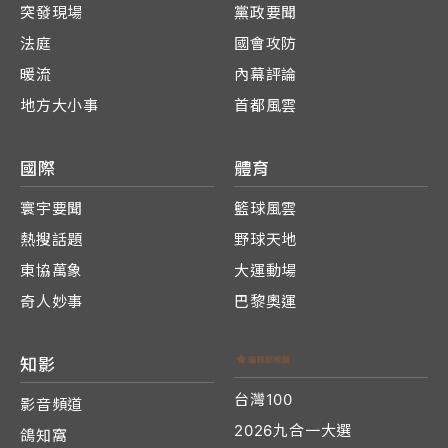
突發現場
黨政要聞
法庭
國會攻防
暖流
內幕評論
地方大小事
首都風雲
國際
體育
寰宇要聞
籃球風雲
熱搜話題
野球天地
東協萬象
大運動場
奇人妙事
巴黎奧運
知影
台灣100
影音頻道
2026九合一大選
鴿知窩