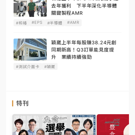
去年獲利 下半年深化半導體
關鍵製程AMR
#EPS
#AMR
#和椿
#半導體
穎崴上半年每股賺38.24元創
同期新高！Q3訂單能見度提
升 業續持續強勁
#測試介面卡
#穎崴
特刊