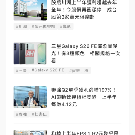
股后川湖上半年獲利超越去年
全年！今股價再衝漲停 成台
股第3家萬元俱樂部
#川湖
#萬元俱樂部
#導軌
三星Galaxy S26 FE渲染圖曝
光！有3種顏色 相關規格一次
看
#Galaxy S26 FE
#三星
#智慧手機
聯強Q2單季獲利跳增197%！
AI帶動營運槓桿發酵 上半年
每賺4.12元
#聯強
#杜書伍
和椿上半年EPS 1.92元幾乎是