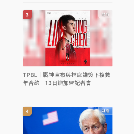
體育
TPBL｜戰神宣布與林庭謙簽下複數
年合約 13日辦加盟記者會
財經