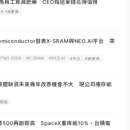
為員工買減肥藥 CEO指這筆錢花得值得
LP-1減肥藥
iconductor發表X-SRAM與NEO.AI平台 突
#FMS 2026
#X-SRAM
#NEO.AI
#平台
#施振榮
憶體缺貨未來幾年改善機會不大 現公司庫存逾
模組
500再創新高 SpaceX重摔逾10%、台積電