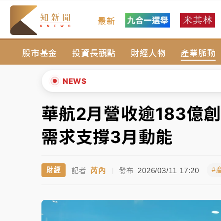
最新
女律師陳昱瑄詐慈濟10億！黃金158kg遭查
股市基金
投資長觀點
財經人物
產業脈動
台積電殺35元、台股跌近300點 被動元件
中信慈善基金會想增加董事人數！辜仲諒向法
NEWS
故宮《龍藏經》特展第2檔！今線上預約開賣
華航2月營收逾183億
▲
台東農業處長涉圖利渡假村！東檢抗告成功 
▼
需求支撐3月動能
父親節泡湯了！中颱白海豚雨彈轟3天 「紅
芮內
2026/03/11 17:20
財經
#
記者
|
發布
女律師陳昱瑄詐慈濟10億！黃金158kg遭查
台積電殺35元、台股跌近300點 被動元件
中信慈善基金會想增加董事人數！辜仲諒向法