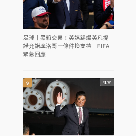
足球｜黑箱交易！英媒踢爆英凡提
諾允諾摩洛哥一條件換支持 FIFA
緊急回應
社會