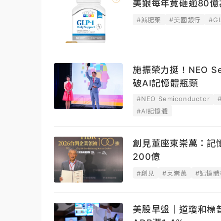
美銀每年竟砸逾80億
#減肥藥
#美國銀行
#G
施振榮力挺！NEO Sem
破AI記憶體瓶頸
#NEO Semiconductor
#AI記憶體
創見董座束崇萬：記
200億
#創見
#束崇萬
#記憶體
美股早盤｜道瓊和標普