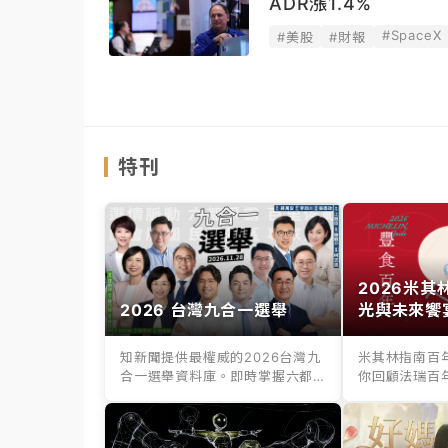
ADR漲1.4%
#SpaceX
#美股
#財報
特刊
2026米
2026 台灣九合一選舉
光與未來饗
知新聞提供最權威的2026台灣九
米其林指南百
合一選舉資料庫。即時掌握六都
你回顧法瑞百
縣市長、議...
百年老店滋味，.