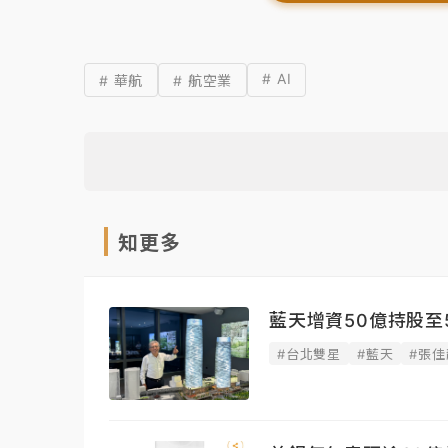
# AI
# 華航
# 航空業
知更多
藍天增資50億持股至
#台北雙星
#藍天
#張佳