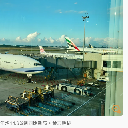
一度塞車 周六起展出延長至晚上7時
今重開羈押庭
到發紫」降雨熱區曝
元年增14.6%創同期新高。葉志明攝