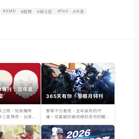
#AMD
#Fed
#超微
#迪士尼
#升息
其林專刊：百年星
宴
365天有你｜警察月特刊
年之際，知新聞帶
警察不分晝夜、全年無休的守
年三星傳奇、台灣
護。從震撼的最前線到各地的暖
..
心救援，365天...