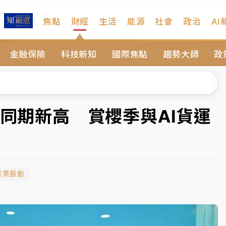
焦點
財經
生活
能源
社會
政治
AI
扣畫面曝光
金融保險
科技新知
國際焦點
趨勢大師
政
、低軌衛星及載板皆走弱
院聲請遭駁 理由曝光
一度塞車 周六起展出延長至晚上7時
創同期新高 賞櫻季與AI貨運
今重開羈押庭
到發紫」降雨熱區曝
產業脈動
扣畫面曝光
、低軌衛星及載板皆走弱
院聲請遭駁 理由曝光