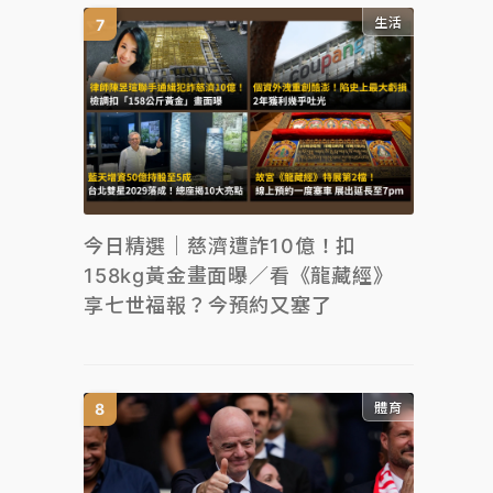
生活
今日精選｜慈濟遭詐10億！扣
158kg黃金畫面曝／看《龍藏經》
享七世福報？今預約又塞了
體育