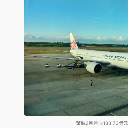
故宮《龍藏經》特展第2檔！今線上預約開賣
台東農業處長涉圖利渡假村！東檢抗告成功 
父親節泡湯了！中颱白海豚雨彈轟3天 「紅
華航2月營收183.73億