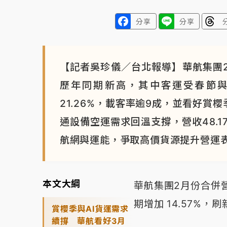
分享
分享
【記者吳珍儀／台北報導】華航集團2月
歷年同期新高，其中客運受春節與寒
21.26%，載客率逾9成，並看好賞
通設備空運需求回溫支撐，營收48.1
航網與運能，爭取高價貨源提升營運
本文大綱
華航集團2月份合併營
期增加 14.57%
賞櫻季與AI貨運需求
續撐 華航看好3月