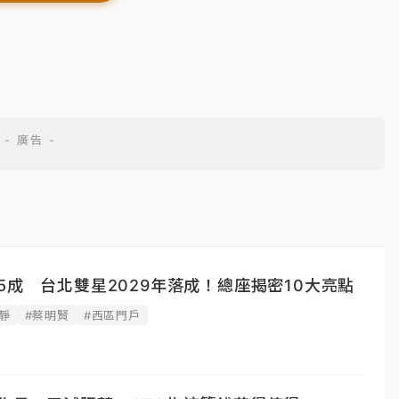
5成 台北雙星2029年落成！總座揭密10大亮點
靜
#蔡明賢
#西區門戶