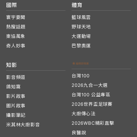
國際
體育
寰宇要聞
籃球風雲
熱搜話題
野球天地
東協萬象
大運動場
奇人妙事
巴黎奧運
知影
台灣100
影音頻道
2026九合一大選
鴿知窩
台灣100 公益專區
影片故事
2026世界盃足球賽
圖片故事
大廚傳心法
攝影筆記
2026WBC精彩直擊
米其林大廚影音
良醫說