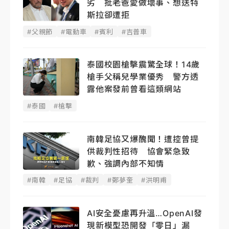
劣 批老爸愛做壞事、想送特
斯拉卻遭拒
#父親節
#電動車
#賓利
#吉普車
泰國校園槍擊震驚全球！14歲
槍手父稱兒學業優秀 警方透
露他案發前曾看這類網站
#泰國
#槍擊
南韓足協又爆醜聞！遭控曾提
供裁判性招待 協會緊急致
歉、強調內部不知情
#南韓
#足協
#裁判
#鄭夢奎
#洪明甫
AI安全憂慮再升溫…OpenAI發
現新模型恐開發「零日」漏