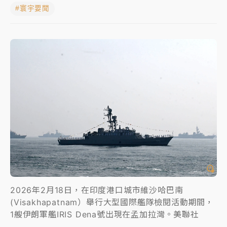
#寰宇要聞
中颱白海豚進逼！台北喜來登圍籬傾倒砸傷人 民權西
路鷹架倒塌壓2車
有片｜
白海豚暴風圈逼近！新北淡水赫見龍捲風 榕樹
連根拔起
中颱白海豚風雨來了！中部以北防豪雨 今晚、明天影
響最劇烈
白海豚逼近！北市水門只出不進 未移置車輛最高罰
4800＋拖吊費
2026年2月18日，在印度港口城市維沙哈巴南
(Visakhapatnam）舉行大型國際艦隊檢閱活動期間，
1艘伊朗軍艦IRIS Dena號出現在孟加拉灣。美聯社