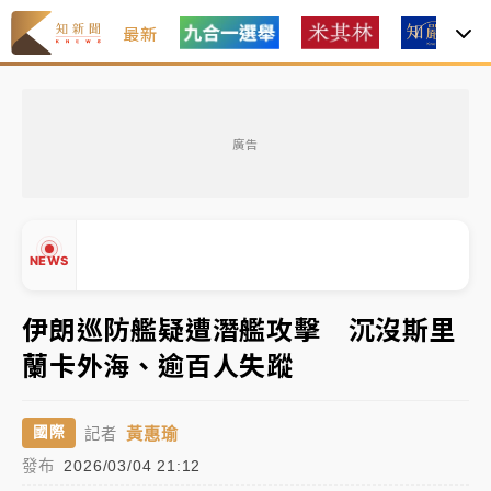
最新
油價持續凍漲！ 中油宣布下周一汽柴油價格維持不變
廣告
中颱白海豚進逼！台北喜來登圍籬傾倒砸傷人 民權西
路鷹架倒塌壓2車
有片｜
白海豚暴風圈逼近！新北淡水赫見龍捲風 榕樹
NEWS
連根拔起
中颱白海豚風雨來了！中部以北防豪雨 今晚、明天影
伊朗巡防艦疑遭潛艦攻擊 沉沒斯里
響最劇烈
蘭卡外海、逾百人失蹤
白海豚逼近！北市水門只出不進 未移置車輛最高罰
▲
4800＋拖吊費
▼
黃惠瑜
國際
記者
油價持續凍漲！ 中油宣布下周一汽柴油價格維持不變
發布
2026/03/04 21:12