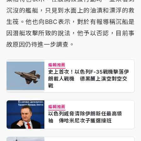
沉沒的艦艇，只見到水面上的油漬和漂浮的救
生筏。他也向BBC表示，對於有報導稱沉船是
因潛艇攻擊所致的說法，他予以否認，目前事
故原因仍待進一步調查。
編輯推薦
史上首次！以色列F-35戰機擊落伊
朗載人戰機 德黑蘭上演空對空交
戰
編輯推薦
以色列威脅清除伊朗新任最高領
袖 傳哈米尼次子獲選接班