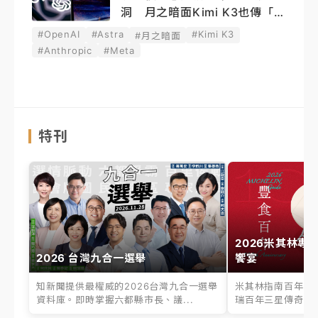
洞 月之暗面Kimi K3也傳「越
獄」
#OpenAI
#Astra
#Kimi K3
#月之暗面
#Anthropic
#Meta
特刊
2026米其林專
2026 台灣九合一選舉
饗宴
知新聞提供最權威的2026台灣九合一選舉
米其林指南百年之
資料庫。即時掌握六都縣市長、議...
瑞百年三星傳奇、台