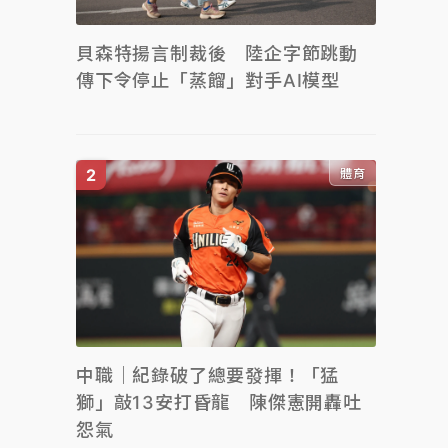
貝森特揚言制裁後 陸企字節跳動
傳下令停止「蒸餾」對手AI模型
體育
中職｜紀錄破了總要發揮！「猛
獅」敲13安打昏龍 陳傑憲開轟吐
怨氣