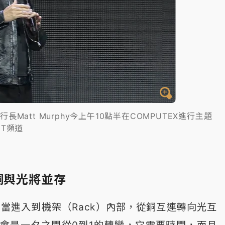
執行長Matt Murphy今上午10點半在COMPUTEX進行主題
YT頻道
銅與光將並存
指出，當進入到機架（Rack）內部，從銅互連轉向光互
會是一夕之間從0到1的轉變，它需要時間，而且