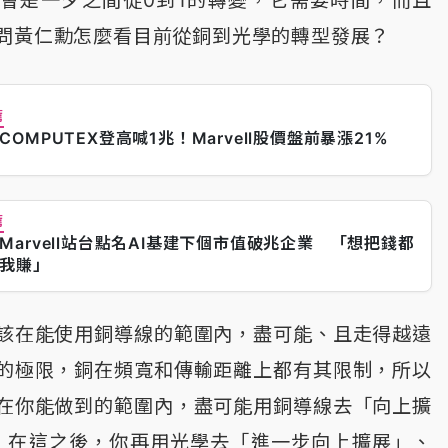
問黃仁勳怎麼看目前從銅到光學的轉型發展？
薦
COMPUTEX登高喊1兆！Marvell股價盤前暴漲21%
薦
Marvell站台點名AI基建下個市值破兆企業 「想把錢都
我賺」
該在能使用銅導線的範圍內，盡可能、且走得越遠
的極限，銅在頻寬和傳輸距離上都有其限制，所以
在你能做到的範圍內，盡可能用銅導線去「向上擴
p） ；在這之後，你再用光學去「進一步向上擴展」、