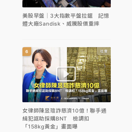
美股早盤｜3大指數平盤拉鋸 記憶
體大廠Sandisk、威騰股價重摔
社會
女律師陳昱瑄詐慈濟10億！聯手通
緝犯誆助採購BNT 檢調扣
「158kg黃金」畫面曝