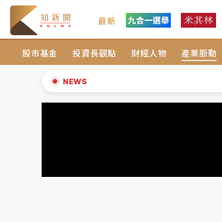
最新
女律師陳昱瑄詐慈濟10億！黃金158kg遭查
股市基金
投資長觀點
財經人物
產業脈動
暑假過三周才推「E宿新北打卡趣」！抽獎程
中信慈善基金會想增加董事人數！辜仲諒向法
NEWS
故宮《龍藏經》特展第2檔！今線上預約開賣
▲
台東農業處長涉圖利渡假村！東檢抗告成功 
▼
父親節泡湯了！中颱白海豚雨彈轟3天 「紅
女律師陳昱瑄詐慈濟10億！黃金158kg遭查
暑假過三周才推「E宿新北打卡趣」！抽獎程
中信慈善基金會想增加董事人數！辜仲諒向法