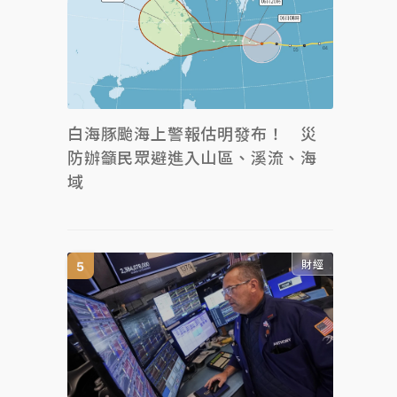
白海豚颱海上警報估明發布！ 災
防辦籲民眾避進入山區、溪流、海
域
財經