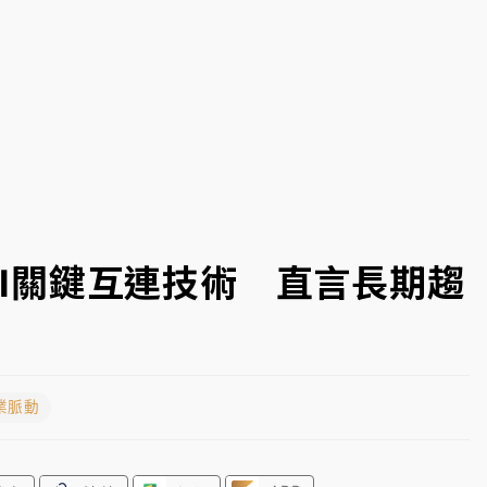
一度塞車 周六起展出延長至晚上7時
今重開羈押庭
到發紫」降雨熱區曝
談AI關鍵互連技術 直言長期趨
業脈動