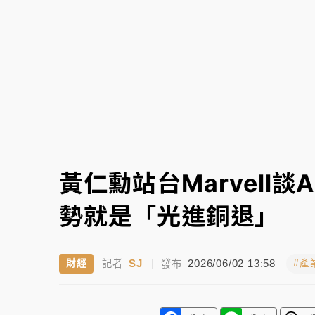
故宮《龍藏經》特展第2檔！今線上預約開賣
台東農業處長涉圖利渡假村！東檢抗告成功 
父親節泡湯了！中颱白海豚雨彈轟3天 「紅
黃仁勳站台Marvell
勢就是「光進銅退」
SJ
2026/06/02 13:58
財經
#產
記者
|
發布