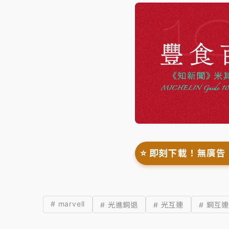
⭐️ 即刻下載！無廣告
# marvell
# 光進銅退
# 光互連
# 銅互