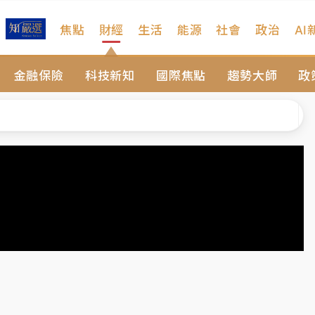
焦點
財經
生活
能源
社會
政治
AI
扣畫面曝光
金融保險
科技新知
國際焦點
趨勢大師
政
序複雜 觀旅局回應了
院聲請遭駁 理由曝光
一度塞車 周六起展出延長至晚上7時
今重開羈押庭
到發紫」降雨熱區曝
扣畫面曝光
序複雜 觀旅局回應了
院聲請遭駁 理由曝光