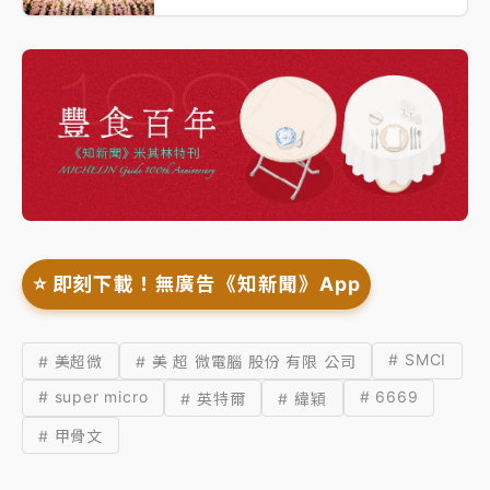
⭐️ 即刻下載！無廣告《知新聞》App
# SMCI
# 美超微
# 美 超 微電腦 股份 有限 公司
# super micro
# 6669
# 英特爾
# 緯穎
# 甲骨文