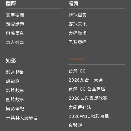
國際
體育
寰宇要聞
籃球風雲
熱搜話題
野球天地
東協萬象
大運動場
奇人妙事
巴黎奧運
知影
台灣100
影音頻道
2026九合一大選
鴿知窩
台灣100 公益專區
影片故事
2026世界盃足球賽
圖片故事
大廚傳心法
攝影筆記
2026WBC精彩直擊
米其林大廚影音
良醫說