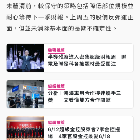
未釐清前，較保守的策略包括降低部位規模並
耐心等待下一季財報。上周五的股價反彈雖正
面，但並未消除基本面的長期不確定性。
編輯推薦
半導體廠進入密集超級財報周 聯
電及聯發科各擁題材最受關注
編輯推薦
分析〡鴻海車用合作接連攜手三
菱 一文看懂雙方合作關鍵
編輯推薦
6/12超級金控股東會7家金控撞
場 4家官股金控最愛6/18