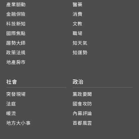
產業脈動
醫藥
金融保險
消費
科技新知
文教
國際焦點
職場
趨勢大師
知天氣
政策法規
知運勢
地產房市
社會
政治
突發現場
黨政要聞
法庭
國會攻防
暖流
內幕評論
地方大小事
首都風雲