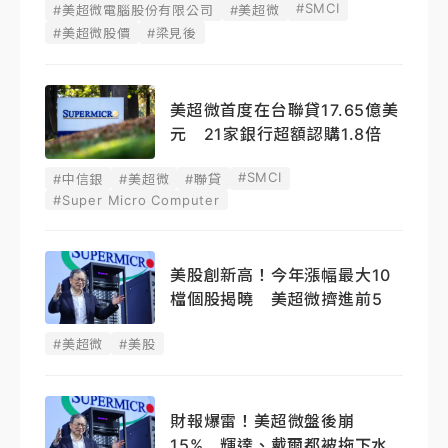
#SMCI
#美超微電腦股份有限公司
#美超微
#美超微股價
#梁見後
美超微首度在台聯貸17.65億美
元 21家銀行超額認購1.8倍
#SMCI
#中信銀
#美超微
#聯貸
#Super Micro Computer
美股創新高！今年漲幅最大10
檔個股揭曉 美超微擠進前5
#美超微
#美股
財報爆雷！美超微盤後崩
15% 輝達、戴爾都被拖下水