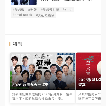
#smci
#美超微
#財報
#美超微財報
#smci stock
#美超微股價
特刊
2026米其林專
2026 台灣九合一選舉
饗宴
知新聞提供最權威的2026台灣九合一選舉
米其林指南百年之
資料庫。即時掌握六都縣市長、議...
瑞百年三星傳奇、台