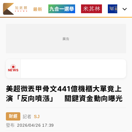
最新
父親節玩樂園！六福村今明2天「爸爸免費」 遠雄海洋
買1送1
廣告
中颱白海豚環流掠北海！今明防劇烈降雨 東部高溫飆
38度
周末精選｜
慈濟遭詐10億完整始末曝！律師掮客大玩兩
NEWS
面手法 郭台銘、蔡英文成關鍵
本周爆款短影音｜
柯文哲帶電子手鐶拄拐杖現身／周玉
美超微丟甲骨文441億機櫃大單竟上
蔻蔡玉真開撕爆料
演「反向噴漲」 關鍵資金動向曝光
周末精選｜
跨境網購族注意！EZ Way若改由政府委
▲
任 預算難關如何解？
▼
SJ
財經
記者
蔣萬安的建中同學！47歲法律學霸戰桃園 公開上任首
發布
2026/04/26 17:39
要3件事