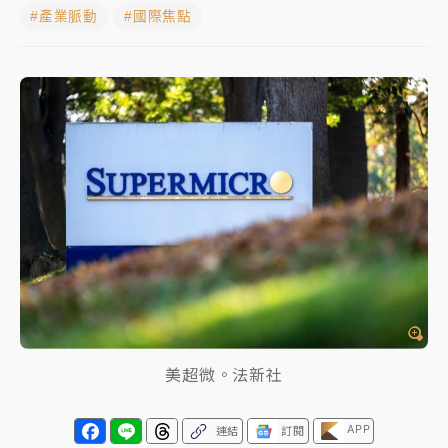
#產業脈動
#國際焦點
父親節玩樂園！六福村今明2天「爸爸免費」 遠雄海洋
買1送1
中颱白海豚環流掠北海！今明防劇烈降雨 東部高溫飆
38度
周末精選｜
慈濟遭詐10億完整始末曝！律師掮客大玩兩
面手法 郭台銘、蔡英文成關鍵
本周爆款短影音｜
柯文哲帶電子手鐶拄拐杖現身／周玉
蔻蔡玉真開撕爆料
周末精選｜
跨境網購族注意！EZ Way若改由政府委
任 預算難關如何解？
蔣萬安的建中同學！47歲法律學霸戰桃園 公開上任首
要3件事
美超微。法新社
APP
連結
訂閱