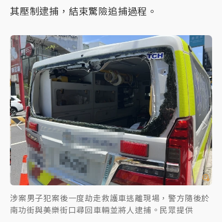
其壓制逮捕，結束驚險追捕過程。
涉案男子犯案後一度劫走救護車逃離現場，警方隨後於
南功街與美樂街口尋回車輛並將人逮捕。民眾提供