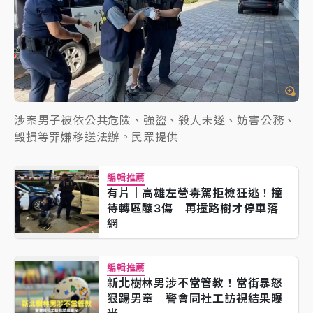
涉案男子被依公共危險、強盜、殺人未遂、妨害公務、
毀損等罪嫌移送法辦。民眾提供
編輯推薦
有片｜高雄左營毒駕拒檢狂逃！撞
待轉區釀3傷 再撞路樹才停車落
網
編輯推薦
新北樹林男涉不當管教！當街暴怒
狠踢男童 警會同社工訪視結果曝