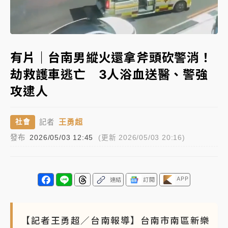
女律師陳昱瑄詐慈濟10億！黃金158kg遭查扣畫面曝光
Loaded
:
Unmute
48.83%
暑假過三周才推「E宿新北打卡趣」！抽獎程序複雜 觀
有片｜台南男縱火還拿斧頭砍警消！
旅局回應了
劫救護車逃亡 3人浴血送醫、警強
中信慈善基金會想增加董事人數！辜仲諒向法院聲請遭
攻逮人
駁 理由曝光
故宮《龍藏經》特展第2檔！今線上預約開賣一度塞車
王勇超
社會
記者
周六起展出延長至晚上7時
發布
2026/05/03 12:45
(更新 2026/05/03 20:16)
台東農業處長涉圖利渡假村！東檢抗告成功 今重開羈
押庭
父親節泡湯了！中颱白海豚雨彈轟3天 「紅到發紫」降
APP
連結
訂閱
雨熱區曝
【記者王勇超／台南報導】台南市南區新樂