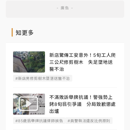
知更多
新店驚傳工安意外！5旬工人爬
三公尺修剪樹木 失足墜地送
醫不治
#新店男修剪樹木墜落送醫不治
不滿敗訴舉牌抗議！警強勢上
銬8旬翁引爭議 分局致歉懲處
出爐
#85歲翁舉牌抗議律師挨告
#員警執法違反比例原則