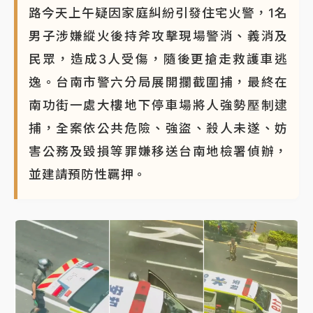
路今天上午疑因家庭糾紛引發住宅火警，1名
男子涉嫌縱火後持斧攻擊現場警消、義消及
民眾，造成3人受傷，隨後更搶走救護車逃
逸。台南市警六分局展開攔截圍捕，最終在
南功街一處大樓地下停車場將人強勢壓制逮
捕，全案依公共危險、強盜、殺人未遂、妨
害公務及毀損等罪嫌移送台南地檢署偵辦，
並建請預防性羈押。