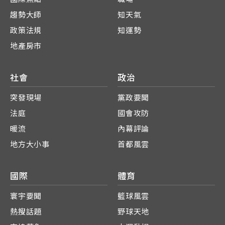
趨勢大師
知天氣
政策法規
知運勢
地產房市
社會
政治
突發現場
黨政要聞
法庭
國會攻防
暖流
內幕評論
地方大小事
首都風雲
國際
體育
寰宇要聞
籃球風雲
熱搜話題
野球天地