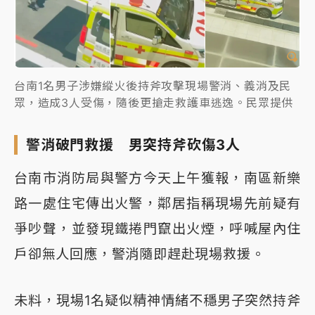
台南1名男子涉嫌縱火後持斧攻擊現場警消、義消及民
眾，造成3人受傷，隨後更搶走救護車逃逸。民眾提供
警消破門救援 男突持斧砍傷3人
台南市消防局與警方今天上午獲報，南區新樂
路一處住宅傳出火警，鄰居指稱現場先前疑有
爭吵聲，並發現鐵捲門竄出火煙，呼喊屋內住
戶卻無人回應，警消隨即趕赴現場救援。
未料，現場1名疑似精神情緒不穩男子突然持斧