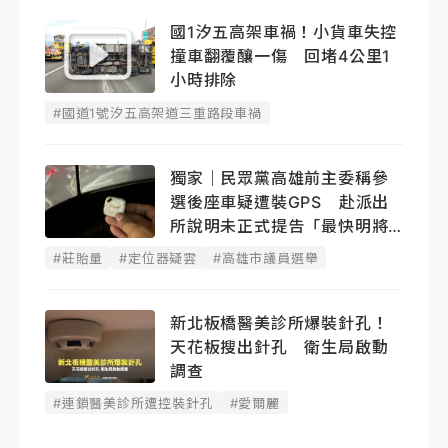
國1汐五高架車禍！小貨車失控
撞車翻覆釀一傷 回堵4公里1
小時排除
#國道1號汐五高架道三重路段車禍
獨家｜民眾黨高雄前主委稱參
選後座車疑遭裝GPS 赴派出
所說明未正式提告「最快明將
重大宣布」
#莊貽量
#定位器疑雲
#高雄市議員選舉
新北板橋醫美診所爆裝針孔！
天花板搜出針孔 衛生局啟動
調查
#連鎖醫美診所遭控裝針孔
#愛爾麗