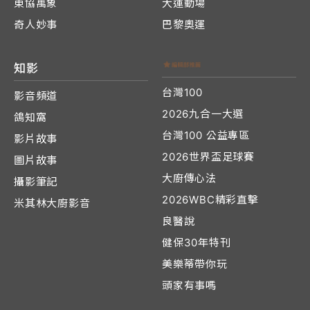
東協萬象
大運動場
奇人妙事
巴黎奧運
知影
台灣100
影音頻道
2026九合一大選
鴿知窩
台灣100 公益專區
影片故事
2026世界盃足球賽
圖片故事
大廚傳心法
攝影筆記
2026WBC精彩直擊
米其林大廚影音
良醫說
健保30年特刊
美樂蒂帶你玩
頭家有事嗎