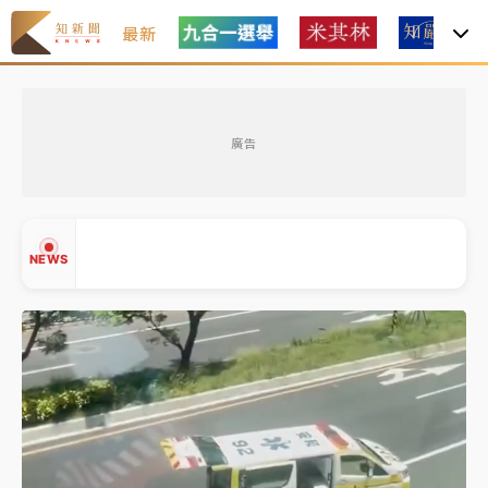
最新
女律師陳昱瑄詐慈濟10億！黃金158kg遭查扣畫面曝光
廣告
暑假過三周才推「E宿新北打卡趣」！抽獎程序複雜 觀
旅局回應了
中信慈善基金會想增加董事人數！辜仲諒向法院聲請遭
NEWS
駁 理由曝光
故宮《龍藏經》特展第2檔！今線上預約開賣一度塞車
周六起展出延長至晚上7時
台東農業處長涉圖利渡假村！東檢抗告成功 今重開羈
▲
押庭
▼
父親節泡湯了！中颱白海豚雨彈轟3天 「紅到發紫」降
雨熱區曝