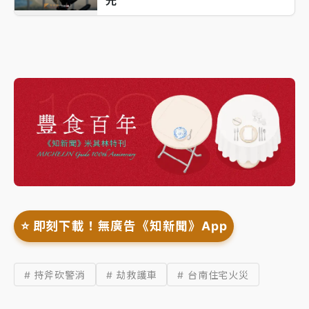
光
⭐️ 即刻下載！無廣告《知新聞》App
# 持斧砍警消
# 劫救護車
# 台南住宅火災