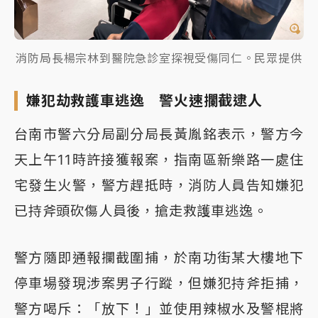
消防局長楊宗林到醫院急診室探視受傷同仁。民眾提供
嫌犯劫救護車逃逸 警火速攔截逮人
台南市警六分局副分局長黃胤銘表示，警方今
天上午11時許接獲報案，指南區新樂路一處住
宅發生火警，警方趕抵時，消防人員告知嫌犯
已持斧頭砍傷人員後，搶走救護車逃逸。
警方隨即通報攔截圍捕，於南功街某大樓地下
停車場發現涉案男子行蹤，但嫌犯持斧拒捕，
警方喝斥：「放下！」並使用辣椒水及警棍將