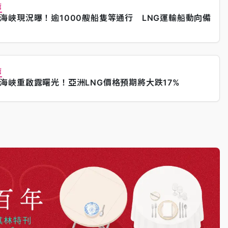
薦
海峽現況曝！逾1000艘船隻等通行 LNG運輸船動向備
薦
海峽重啟露曙光！亞洲LNG價格預期將大跌17%