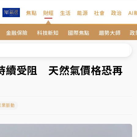
焦點
財經
生活
能源
社會
政治
AI
扣畫面曝光
金融保險
科技新知
國際焦點
趨勢大師
政
序複雜 觀旅局回應了
院聲請遭駁 理由曝光
一度塞車 周六起展出延長至晚上7時
持續受阻 天然氣價格恐再
今重開羈押庭
到發紫」降雨熱區曝
產業脈動
扣畫面曝光
序複雜 觀旅局回應了
院聲請遭駁 理由曝光