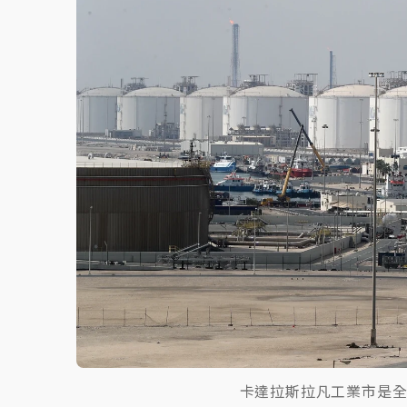
故宮《龍藏經》特展第2檔！今線上預約開賣
台東農業處長涉圖利渡假村！東檢抗告成功 
父親節泡湯了！中颱白海豚雨彈轟3天 「紅
卡達拉斯拉凡工業市是