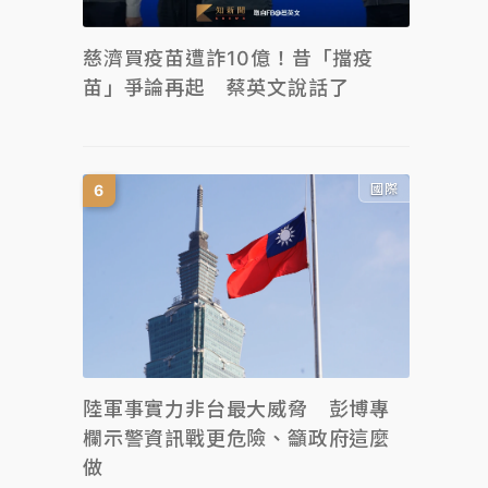
慈濟買疫苗遭詐10億！昔「擋疫
苗」爭論再起 蔡英文說話了
國際
陸軍事實力非台最大威脅 彭博專
欄示警資訊戰更危險、籲政府這麼
做