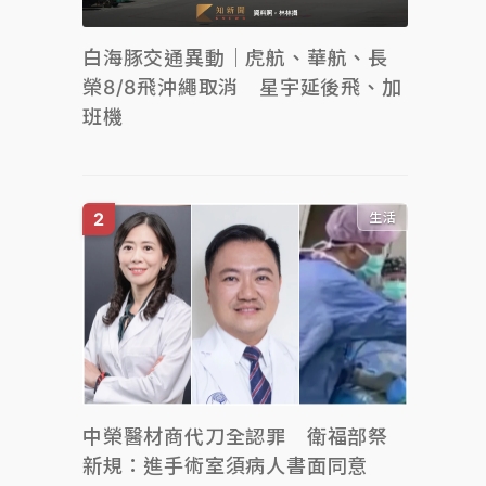
白海豚交通異動｜虎航、華航、長
榮8/8飛沖繩取消 星宇延後飛、加
班機
生活
中榮醫材商代刀全認罪 衛福部祭
新規：進手術室須病人書面同意