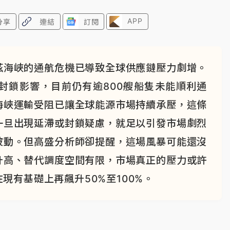
APP
分享
連結
訂閱
茲海峽的通航危機已導致全球供應鏈壓力劇增。
封鎖影響，目前仍有逾800艘船隻未能順利通
海峽運輸受阻已讓全球能源市場持續承壓，這條
一旦出現延滯或封鎖疑慮，就足以引發市場劇烈
波動。但高盛分析師卻提醒，這場風暴可能還沒
升高、替代調度空間有限，市場真正的壓力或許
現有基礎上再飆升50%至100%。