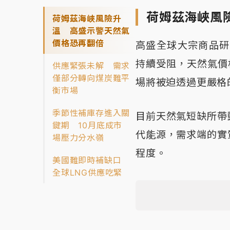
荷姆茲海峽風
荷姆茲海峽風險升
溫 高盛示警天然氣
價格恐再翻倍
高盛全球大宗商品研究
持續受阻，天然氣價
供應緊張未解 需求
僅部分轉向煤炭難平
場將被迫透過更嚴格
衡市場
季節性補庫存進入關
目前天然氣短缺所帶
鍵期 10月底成市
代能源，需求端的實
場壓力分水嶺
程度。
美國難即時補缺口
全球LNG供應吃緊