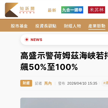
最新
女律師陳昱瑄詐慈濟10億！黃金158kg遭查
股市基金
投資長觀點
財經人物
產業脈動
暑假過三周才推「E宿新北打卡趣」！抽獎程
中信慈善基金會想增加董事人數！辜仲諒向法
NEWS
故宮《龍藏經》特展第2檔！今線上預約開賣
高盛示警荷姆茲海峽若
▲
台東農業處長涉圖利渡假村！東檢抗告成功 
▼
飆50%至100%
父親節泡湯了！中颱白海豚雨彈轟3天 「紅
芮內
2026/04/10 15:35
財經
#
記者
|
發布
女律師陳昱瑄詐慈濟10億！黃金158kg遭查
暑假過三周才推「E宿新北打卡趣」！抽獎程
中信慈善基金會想增加董事人數！辜仲諒向法