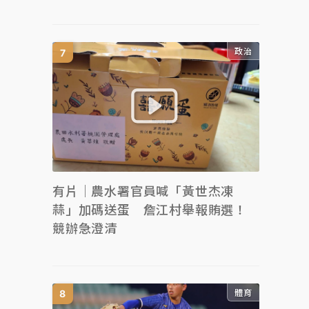
政治
有片｜農水署官員喊「黃世杰凍
蒜」加碼送蛋 詹江村舉報賄選！
競辦急澄清
體育