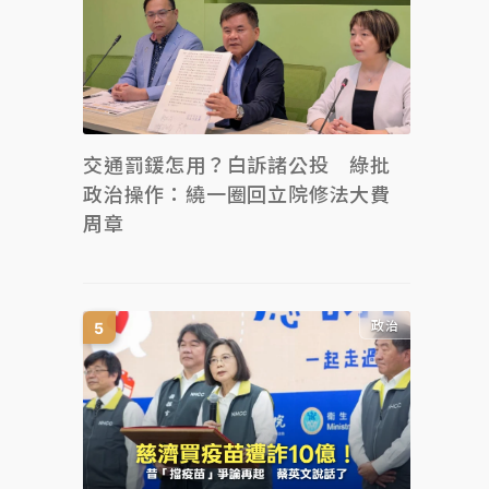
交通罰鍰怎用？白訴諸公投 綠批
政治操作：繞一圈回立院修法大費
周章
政治