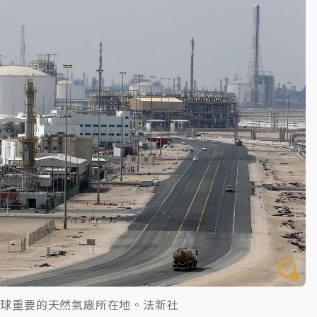
一度塞車 周六起展出延長至晚上7時
今重開羈押庭
到發紫」降雨熱區曝
全球重要的天然氣廠所在地。法新社