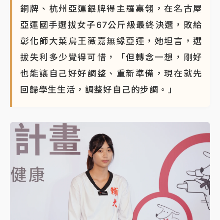
銅牌、杭州亞運銀牌得主羅嘉翎，在名古屋
白海豚瘦身！中部以北防劇烈降水 本周天氣展望「多
亞運國手選拔女子67公斤級最終決選，敗給
雨不穩定」
彰化師大菜鳥王薇嘉無緣亞運，她坦言，選
周末精選｜
苯駢芘無安全攝取值！致癌苦茶油下肚 毒
拔失利多少覺得可惜，「但轉念一想，剛好
物醫籲多吃蔬果代謝
也能讓自己好好調整、重新準備，現在就先
《知新聞》揭「運科計畫」人體實驗黑幕 運動部不追
究！遭監委質疑
回歸學生生活，調整好自己的步調。」
台股處置新制明天上路 4大鬆綁一次看
周末精選｜
鎢業董座離奇命喪豪宅！檢警3方向追出前
員工犯案 破案關鍵曝