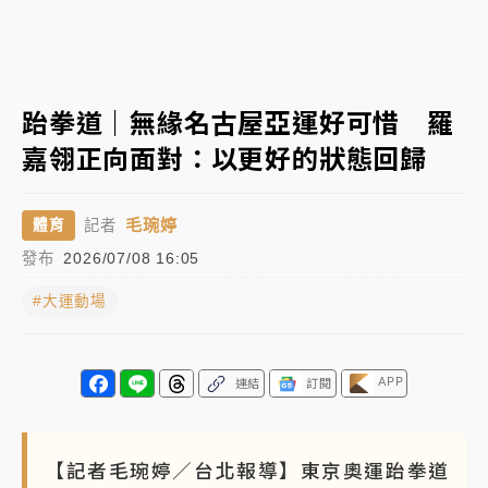
《知新聞》揭「運科計畫」人體實驗黑幕 運動部不追
究！遭監委質疑
台股處置新制明天上路 4大鬆綁一次看
跆拳道｜無緣名古屋亞運好可惜 羅
嘉翎正向面對：以更好的狀態回歸
周末精選｜
鎢業董座離奇命喪豪宅！檢警3方向追出前
員工犯案 破案關鍵曝
毛琬婷
體育
記者
最好玩的父親節！「爸氣集合」出發工程冒險島 邀社
發布
2026/07/08 16:05
福孩童齊暢玩
#大運動場
白海豚挾豪雨狂炸新北！時雨量破百毫米 水塔、雨棚
砸落毀車
「白海豚」雨炸新北！通報109件災情 侯友宜揭這類災
APP
連結
訂閱
損最多
強風長浪襲馬祖！「白海豚」逼近劃設警戒區 違規戲
【記者毛琬婷／台北報導】東京奧運跆拳道
水觀浪恐重罰失血