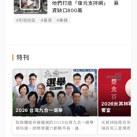
他們打造「復元支持網」 募
資缺口800萬
#利伯他茲
#募資
#藥癮
特刊
2026米其林專
2026 台灣九合一選舉
饗宴
知新聞提供最權威的2026台灣九合一選舉
米其林指南百年之
資料庫。即時掌握六都縣市長、議...
瑞百年三星傳奇、台