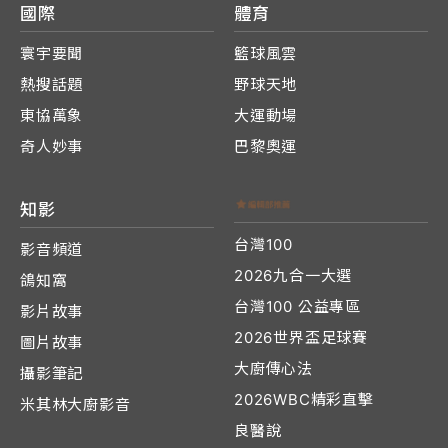
國際
體育
寰宇要聞
籃球風雲
熱搜話題
野球天地
東協萬象
大運動場
奇人妙事
巴黎奧運
知影
台灣100
影音頻道
2026九合一大選
鴿知窩
台灣100 公益專區
影片故事
2026世界盃足球賽
圖片故事
大廚傳心法
攝影筆記
2026WBC精彩直擊
米其林大廚影音
良醫說