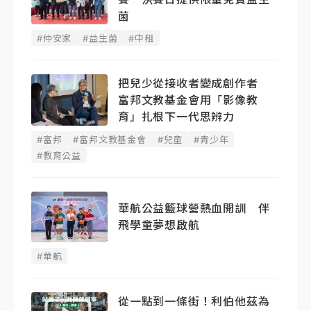
菌
#仲安家
#益生菌
#中租
把兒少從接收者變成創作者
富邦文教基金會用「影像教
育」扎根下一代思辨力
#富邦
#富邦文教基金會
#兒童
#青少年
#教育公益
華航公益籃球營熱血開訓 伴
飛學童夢想啟航
#華航
從一點到一條街！利伯他茲為