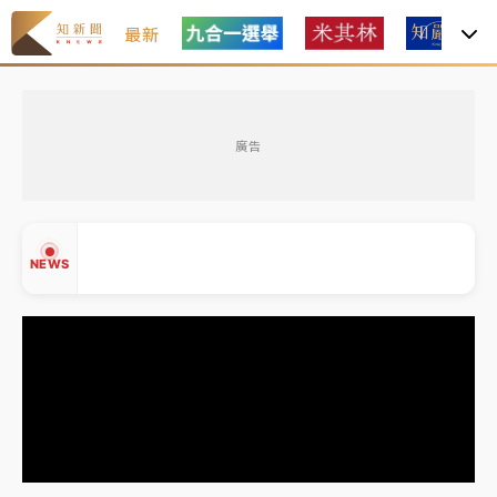
最新
最好玩的父親節！「爸氣集合」出發工程冒險島 邀社
福孩童齊暢玩
廣告
白海豚挾豪雨狂炸新北！時雨量破百毫米 水塔、雨棚
砸落毀車
「白海豚」雨炸新北！通報109件災情 侯友宜揭這類災
NEWS
損最多
強風長浪襲馬祖！「白海豚」逼近劃設警戒區 違規戲
水觀浪恐重罰失血
白海豚瘦身！中部以北防劇烈降水 本周天氣展望「多
▲
雨不穩定」
▼
周末精選｜
苯駢芘無安全攝取值！致癌苦茶油下肚 毒
物醫籲多吃蔬果代謝