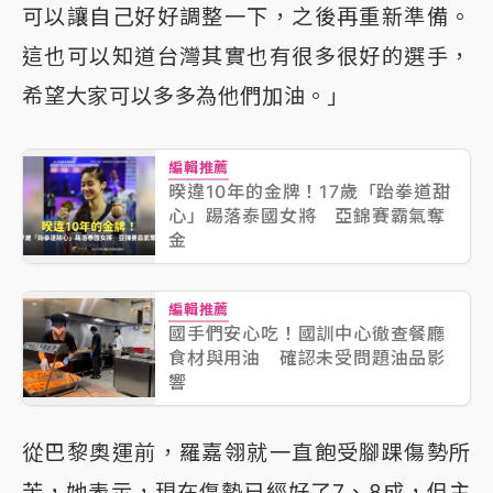
可以讓自己好好調整一下，之後再重新準備。
這也可以知道台灣其實也有很多很好的選手，
希望大家可以多多為他們加油。」
編輯推薦
暌違10年的金牌！17歲「跆拳道甜
心」踢落泰國女將 亞錦賽霸氣奪
金
編輯推薦
國手們安心吃！國訓中心徹查餐廳
食材與用油 確認未受問題油品影
響
從巴黎奧運前，羅嘉翎就一直飽受腳踝傷勢所
苦，她表示，現在傷勢已經好了7、8成，但主