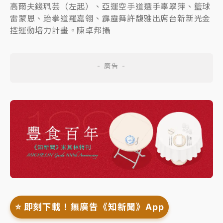
高爾夫錢珮芸（左起）、亞運空手道選手辜翠萍、籃球
雷蒙恩、跆拳道羅嘉翎、霹靂舞許馥雅出席台新新光金
控運動培力計畫。陳卓邦攝
⭐️ 即刻下載！無廣告《知新聞》App