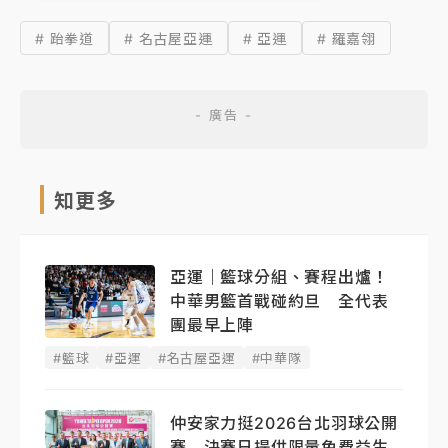
# 跆拳道
# 名古屋亞運
# 亞運
# 羅嘉翎
知更多
亞運｜籃球分組、賽程出爐！
中華男籃首戰碰約旦 全代表
團最早上陣
#籃球
#亞運
#名古屋亞運
#中華隊
仲安家力挺2026台北羽球公開
賽 決賽日提供限量免費益生