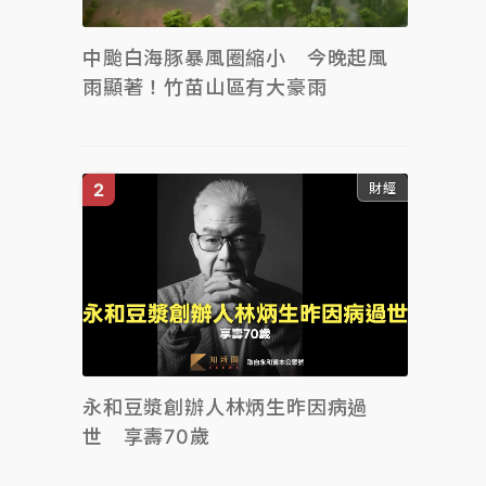
中颱白海豚暴風圈縮小 今晚起風
雨顯著！竹苗山區有大豪雨
財經
永和豆漿創辦人林炳生昨因病過
世 享壽70歲