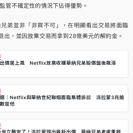
x面臨監管不確定性的情況下佔得優勢。
定華納兄弟並非「非買不可」，在明顯看出交易將面臨
退出，並因放棄交易而拿到28億美元的解約金。
薦
出價居上風 Netflix放棄收購華納兄弟股價盤後飆漲
薦
選｜Netflix與華納世紀聯姻面臨集體訴訟 派拉蒙3兆搶
數是他
薦
flix坐立難安了！派拉蒙提出最新出價 華納兄弟考慮重啟