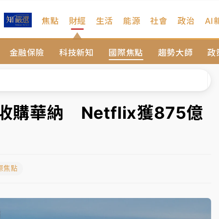
焦點
財經
生活
能源
社會
政治
AI
維持不變
金融保險
科技新知
國際焦點
趨勢大師
政
 民權西路鷹架倒塌壓2車
風 榕樹連根拔起
、明天影響最劇烈
購華納 Netflix獲875億
高罰4800＋拖吊費
維持不變
際焦點
 民權西路鷹架倒塌壓2車
風 榕樹連根拔起
、明天影響最劇烈