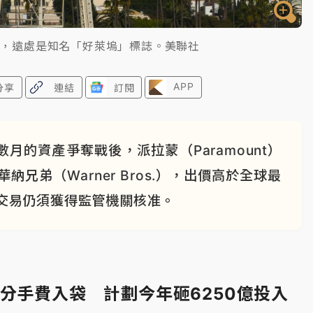
觀，遠處是知名「好萊塢」標誌。美聯社
APP
分享
連結
訂閱
的資產爭奪戰後，派拉蒙（Paramount）
華納兄弟（Warner Bros.），出價高於全球最
這筆交易仍須獲得監管機關核准。
875億分手費入袋 計劃今年砸6250億投入