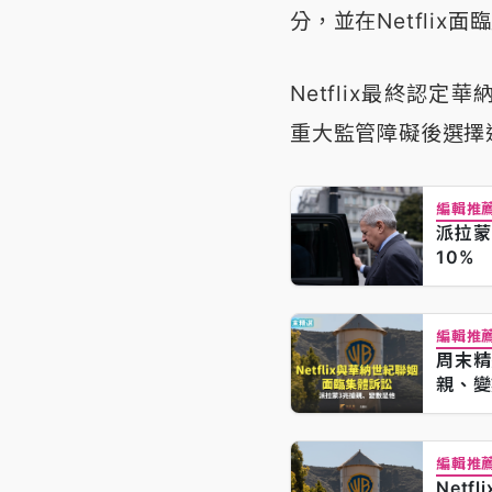
分，並在Netfli
Netflix最終認
重大監管障礙後選擇
編輯推
派拉蒙
10%
編輯推
周末精
親、變
編輯推
Net