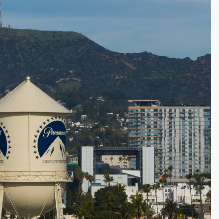
高罰4800＋拖吊費