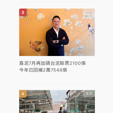
財經
嘉泥7月再加碼台泥股票2100張
今年已回補2萬7546張
生活