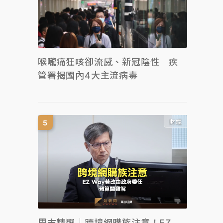
喉嚨痛狂咳卻流感、新冠陰性 疾
管署揭國內4大主流病毒
財經
周末精選｜跨境網購族注意！EZ