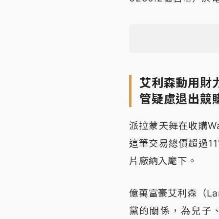
艾利森動用財力
管疑慮退出競
派拉蒙天舞在收購Warne
這筆交易總價超過11
片廠納入麾下。
億萬富豪艾利森（Lar
黨的關係，為兒子、即