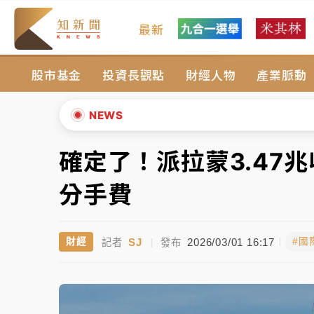
最新
油價持續凍漲！ 中油宣布下周一汽柴油價格
股市基金
投資長觀點
財經人物
產業脈動
中颱白海豚進逼！台北喜來登圍籬傾倒砸傷人
有片｜
白海豚暴風圈逼近！新北淡水赫見龍捲
NEWS
中颱白海豚風雨來了！中部以北防豪雨 今晚
確定了！派拉蒙3.47兆收
▲
白海豚逼近！北市水門只出不進 未移置車輛最
▼
分手費
油價持續凍漲！ 中油宣布下周一汽柴油價格
SJ
2026/03/01 16:17
財經
#國
記者
|
發布
中颱白海豚進逼！台北喜來登圍籬傾倒砸傷人
有片｜
白海豚暴風圈逼近！新北淡水赫見龍捲
中颱白海豚風雨來了！中部以北防豪雨 今晚