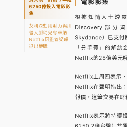
電影影集
6250億投入電影影
集
根據知情人士透露，在N
艾利森動用財力與川
Discovery
普人脈助兒奪華納
Skydance）已支付
Netflix因監管疑慮
退出競購
「分手費」的解約
Netflix的28億
Netflix上周四表
Netflix在聲明
報價，這筆交易在財
Netflix表示將
6250.2億台幣）