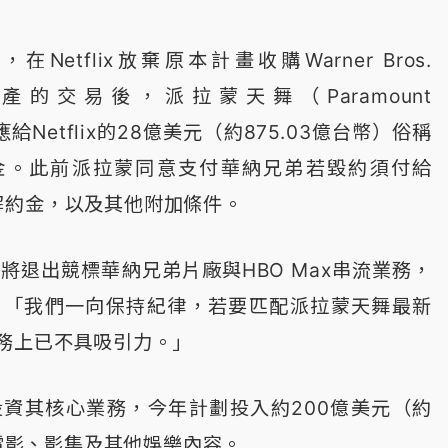
etflix放棄原本計畫收購Warner Bros.
部分資產的交易後，派拉蒙天舞（Paramount
應給Netflix的28億美元（約875.03億台幣）俗稱
金。此前派拉蒙同意支付華納兄弟若毀約須付給
美元解約金，以及其他附加條件。
示，將退出競標華納兄弟片廠與HBO Max串流業務，
指出：「我們一向保持紀律，若要匹配派拉蒙天舞最新
務上已不具吸引力。」
持續投資其核心業務，今年計劃投入約200億美元（約
於電影、影集及其他娛樂內容。