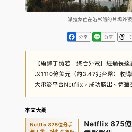
派拉蒙位在洛杉磯的片場外
分享
分享
【編譯于倩若／綜合外電】經過長達數月
以1110億美元（約3.47兆台幣）收購
大串流平台Netflix，成功勝出。
本文大綱
Netflix 
Netflix 875億分手
費入袋 計劃今年砸