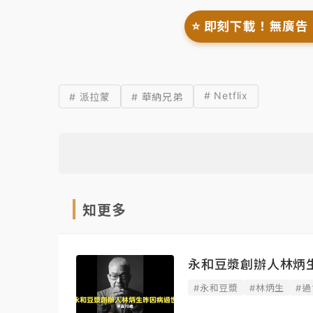
⭐️ 即刻下載！無廣告
# Netflix
# 派拉蒙
# 華納兄弟
知更多
永和豆漿創辦人林炳
#永和豆漿
#林炳生
#過