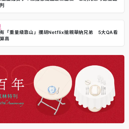
判
薦
有「重量級靠山」攔胡Netflix搶親華納兄弟 5大QA看
算高