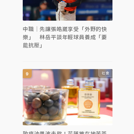
中職｜先讓張皓崴享受「外野的快
樂」 林岳平談年輕球員養成「要
能抗壓」
社會
致癌油風波未歇！花蓮推在地苦茶