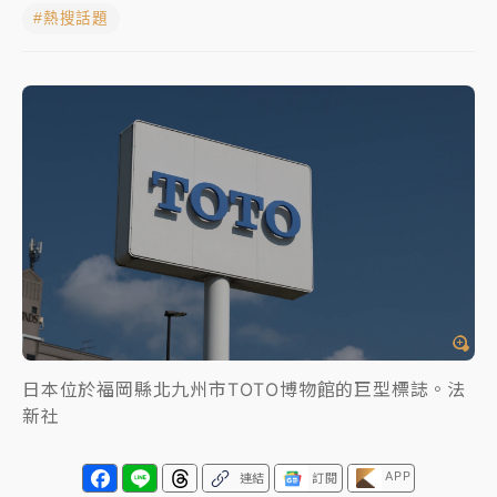
#熱搜話題
中颱白海豚進逼！台北喜來登圍籬傾倒砸傷人 民權西
路鷹架倒塌壓2車
有片｜
白海豚暴風圈逼近！新北淡水赫見龍捲風 榕樹
連根拔起
中颱白海豚風雨來了！中部以北防豪雨 今晚、明天影
響最劇烈
白海豚逼近！北市水門只出不進 未移置車輛最高罰
4800＋拖吊費
日本位於福岡縣北九州市TOTO博物館的巨型標誌。法
新社
APP
連結
訂閱