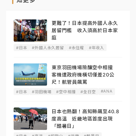
更難了！日本提高外國人永久
居留門檻 收入須高於日本家
庭
#日本
#外國人永久居留
#永住權
#年收入
東京羽田機場險釀空中相撞
客機遭政府機橫切僅差20公
尺！航管員飆罵
#ANA
#日本
#羽田機場
#空中相撞
#全日空
日本也熱翻！高知縣飆至40.8
度高溫 近畿地區首度出現
「酷暑日」
#日本
#高溫
#和歌山
#近畿
#酷暑日