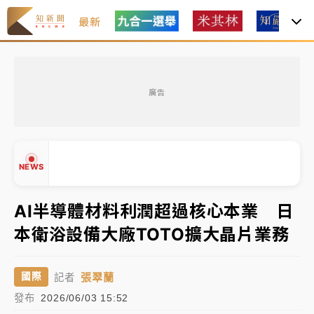
最新
油價持續凍漲！ 中油宣布下周一汽柴油價格維持不變
廣告
中颱白海豚進逼！台北喜來登圍籬傾倒砸傷人 民權西
路鷹架倒塌壓2車
有片｜
白海豚暴風圈逼近！新北淡水赫見龍捲風 榕樹
NEWS
連根拔起
中颱白海豚風雨來了！中部以北防豪雨 今晚、明天影
AI半導體材料利潤超過核心本業 日
響最劇烈
本衛浴設備大廠TOTO擴大晶片業務
白海豚逼近！北市水門只出不進 未移置車輛最高罰
▲
4800＋拖吊費
▼
張翠蘭
國際
記者
油價持續凍漲！ 中油宣布下周一汽柴油價格維持不變
發布
2026/06/03 15:52