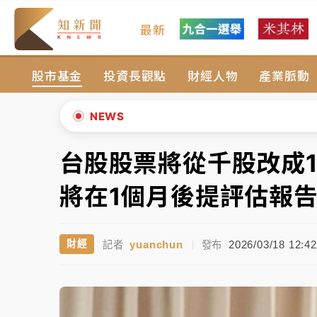
最新
女律師陳昱瑄詐慈濟10億！黃金158kg遭查
股市基金
投資長觀點
財經人物
產業脈動
暑假過三周才推「E宿新北打卡趣」！抽獎程
中信慈善基金會想增加董事人數！辜仲諒向法
NEWS
故宮《龍藏經》特展第2檔！今線上預約開賣
台股股票將從千股改成
▲
台東農業處長涉圖利渡假村！東檢抗告成功 
▼
將在1個月後提評估報
父親節泡湯了！中颱白海豚雨彈轟3天 「紅
yuanchun
2026/03/18 12:42
財經
記者
|
發布
女律師陳昱瑄詐慈濟10億！黃金158kg遭查
暑假過三周才推「E宿新北打卡趣」！抽獎程
中信慈善基金會想增加董事人數！辜仲諒向法