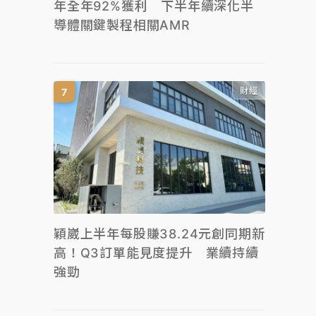
年全年92%獲利 下半年續深化半
導體關鍵製程相關AMR
財經
穎崴上半年每股賺38.24元創同期新
高！Q3訂單能見度提升 業續持續
強勁