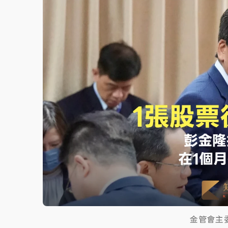
故宮《龍藏經》特展第2檔！今線上預約開賣
台東農業處長涉圖利渡假村！東檢抗告成功 
父親節泡湯了！中颱白海豚雨彈轟3天 「紅
金管會主