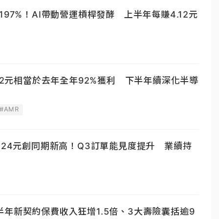
97%！AI帶動營運槓桿發酵 上半年每賺4.12元
.92元相當於去年全年92%獲利 下半年續深化半導
#AMR
.24元創同期新高！Q3訂單能見度提升 業續持
年新契約保費收入狂增1.5倍、3大壽險囊括逾9