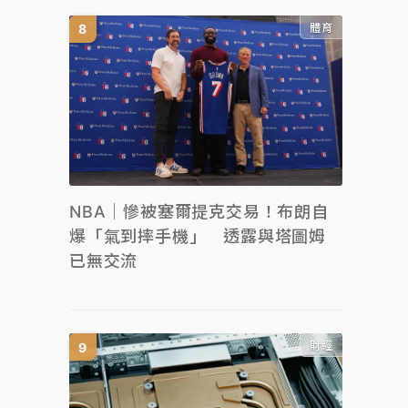
體育
NBA｜慘被塞爾提克交易！布朗自
爆「氣到摔手機」 透露與塔圖姆
已無交流
財經