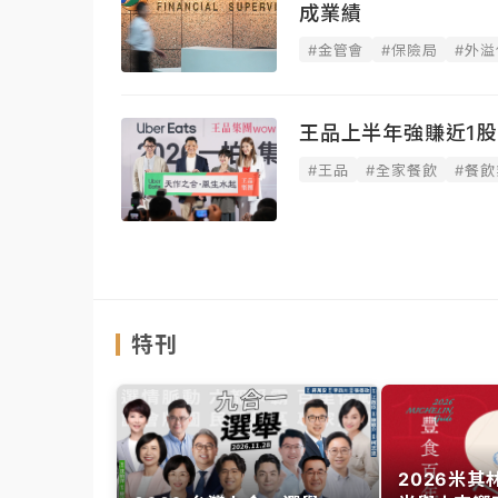
成業績
#金管會
#保險局
#外溢
王品上半年強賺近1股本
#王品
#全家餐飲
#餐飲
特刊
2026米