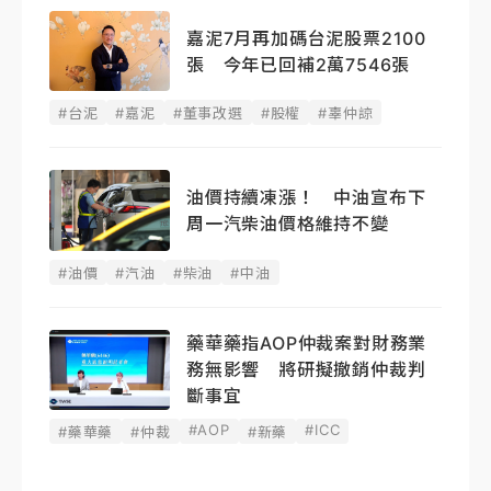
嘉泥7月再加碼台泥股票2100
張 今年已回補2萬7546張
#台泥
#嘉泥
#董事改選
#股權
#辜仲諒
油價持續凍漲！ 中油宣布下
周一汽柴油價格維持不變
#油價
#汽油
#柴油
#中油
藥華藥指AOP仲裁案對財務業
務無影響 將研擬撤銷仲裁判
斷事宜
#AOP
#ICC
#藥華藥
#仲裁
#新藥