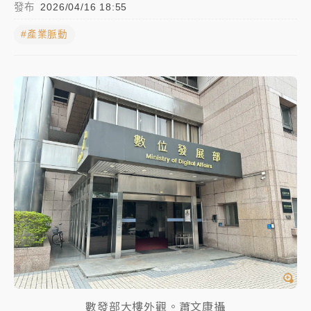
發布
2026/04/16 18:55
中颱白海豚進逼！台北喜來登圍籬傾倒砸傷人 民權西
#產業脈動
路鷹架倒塌壓2車
有片｜
白海豚暴風圈逼近！新北淡水赫見龍捲風 榕樹
連根拔起
中颱白海豚風雨來了！中部以北防豪雨 今晚、明天影
響最劇烈
白海豚逼近！北市水門只出不進 未移置車輛最高罰
4800＋拖吊費
數發部大樓外觀。蕭文康攝