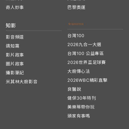
奇人妙事
巴黎奧運
知影
台灣100
影音頻道
2026九合一大選
鴿知窩
台灣100 公益專區
影片故事
2026世界盃足球賽
圖片故事
大廚傳心法
攝影筆記
2026WBC精彩直擊
米其林大廚影音
良醫說
健保30年特刊
美樂蒂帶你玩
頭家有事嗎