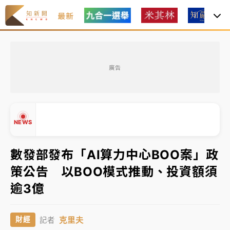
最新
油價持續凍漲！ 中油宣布下周一汽柴油價格維持不變
廣告
中颱白海豚進逼！台北喜來登圍籬傾倒砸傷人 民權西
路鷹架倒塌壓2車
有片｜
白海豚暴風圈逼近！新北淡水赫見龍捲風 榕樹
NEWS
連根拔起
中颱白海豚風雨來了！中部以北防豪雨 今晚、明天影
數發部發布「AI算力中心BOO案」政
響最劇烈
策公告 以BOO模式推動、投資額須
白海豚逼近！北市水門只出不進 未移置車輛最高罰
▲
逾3億
4800＋拖吊費
▼
油價持續凍漲！ 中油宣布下周一汽柴油價格維持不變
克里夫
財經
記者