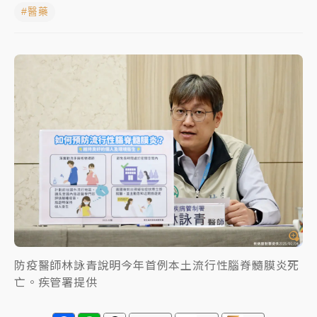
#醫藥
NBA｜
傳奇名帥驚傳離世！曾以「瘋狂籃球」震撼聯
盟 兩大愛徒向他致
中租控股7月營收創今年新高 前7月獲利成長6%
獨家｜
和欣客運總裁逝世！少東涉洗錢遭收押 戴手銬
腳鐐提前奔靈堂畫面曝
處置制度大變革！ 證交所今起縮短股票「關禁閉」天
數與撮合時間
才續任就飛美國大學面試 清大校長高為元致歉：機會
到來時引起我的好奇
白海豚颱風解除海警 西南風來了！4縣市大雨特報、各
地午後雷雨
防疫醫師林詠青說明今年首例本土流行性腦脊髓膜炎死
亡。疾管署提供
分析｜
7月營收甫首破單月9000億元下半年續旺指
標？ 鴻海本週法說法人關注的四大重點