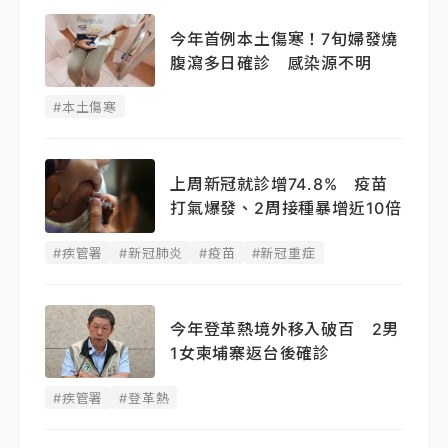
今年首例本土傷寒！7旬婦發燒
腹瀉多日確診 感染源不明
#本土傷寒
上周新冠就診增74.8% 疫苗
打氣爆發、2周接種暴增近10倍
#疾管署
#新冠肺炎
#疫苗
#新冠重症
今年登革熱境外移入破百 2男
1女柬埔寨返台後確診
#疾管署
#登革熱