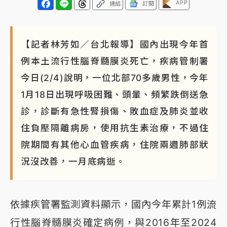
APP
連結
訂閱
NBA｜
傳奇名帥驚傳離世！曾以「瘋狂籃球」震撼聯
盟 兩大愛徒向他致
【記者林芳如／台北報導】國內出現今年首
例本土流行性腦脊髓膜炎死亡，疾病管制署
今日(2/4)說明，一位北部70多歲男性，今年
1月18日出現呼吸困難、頭暈、頻繁跌倒送急
診，診斷有急性腎損傷、敗血症及肺炎並收
住負壓隔離病房，使用抗生素治療，不過住
院期間有其他心血管疾病，住院兩週肺部狀
況沒改善，一月底病逝。
依據疾管署監測資料顯示，國內今年累計1例流
行性腦脊髓膜炎確定病例，與2016年至2024