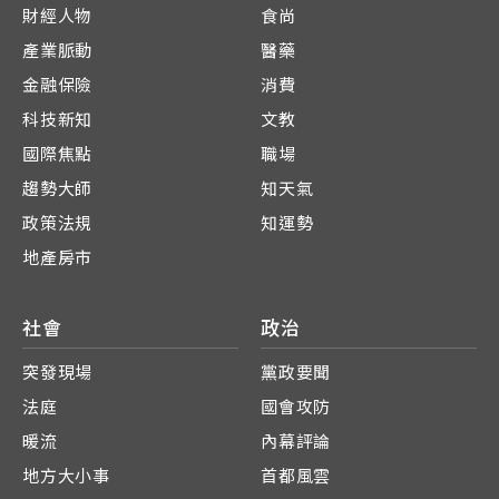
財經人物
食尚
產業脈動
醫藥
金融保險
消費
科技新知
文教
國際焦點
職場
趨勢大師
知天氣
政策法規
知運勢
地產房市
社會
政治
突發現場
黨政要聞
法庭
國會攻防
暖流
內幕評論
地方大小事
首都風雲