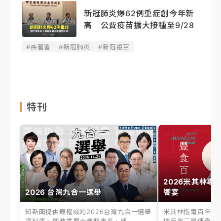
新冠肺炎爆62例重症創今年新
高 公費疫苗擴大接種至9/28
#疾管署
#新冠肺炎
#新冠疫苗
特刊
2026米其林專
2026 台灣九合一選舉
饗宴
知新聞提供最權威的2026台灣九合一選舉
米其林指南百年之
資料庫。即時掌握六都縣市長、議...
瑞百年三星傳奇、台