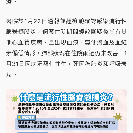
療。
醫院於1月22日通報並經檢驗確認感染流行性
腦脊髓膜炎，個案住院期間經診斷疑似尚有其
他心血管疾病，且出現血痰，糞便潛血及血紅
素偏低情形，肺部狀況在住院兩週仍未改善，1
月31日因病況惡化往生，死因為肺炎和呼吸衰
竭。