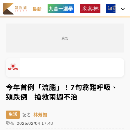
最新
中租控股7月營收創今年新高 前7月獲利成長6%
廣告
獨家｜
和欣客運總裁逝世！少東涉洗錢遭收押 戴手銬
腳鐐提前奔靈堂畫面曝
處置制度大變革！ 證交所今起縮短股票「關禁閉」天
NEWS
數與撮合時間
才續任就飛美國大學面試 清大校長高為元致歉：機會
今年首例「流腦」！7旬翁難呼吸、
到來時引起我的好奇
頻跌倒 搶救兩週不治
白海豚颱風解除海警 西南風來了！4縣市大雨特報、各
▲
地午後雷雨
▼
林芳如
生活
記者
分析｜
7月營收甫首破單月9000億元下半年續旺指
發布
2025/02/04 17:48
標？ 鴻海本週法說法人關注的四大重點