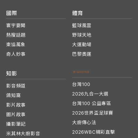
國際
體育
寰宇要聞
籃球風雲
熱搜話題
野球天地
東協萬象
大運動場
奇人妙事
巴黎奧運
知影
台灣100
影音頻道
2026九合一大選
鴿知窩
台灣100 公益專區
影片故事
2026世界盃足球賽
圖片故事
大廚傳心法
攝影筆記
2026WBC精彩直擊
米其林大廚影音