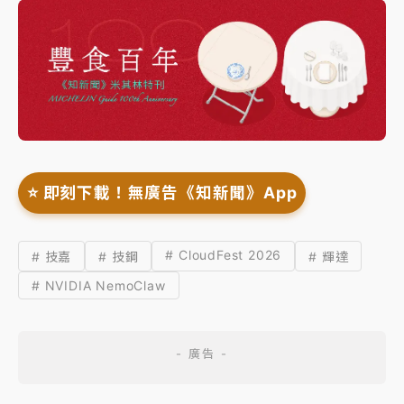
⭐️ 即刻下載！無廣告《知新聞》App
# CloudFest 2026
# 技嘉
# 技鋼
# 輝達
# NVIDIA NemoClaw