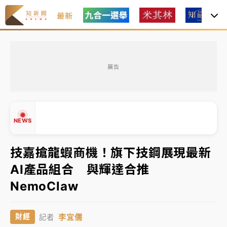
最新
女律師陳昱瑄詐慈濟10億！黃金158kg遭查扣畫面曝光
廣告
暑假過三周才推「E宿新北打卡趣」！抽獎程序複雜 觀
旅局回應了
中信慈善基金會想增加董事人數！辜仲諒向法院聲請遭
NEWS
駁 理由曝光
技嘉搶龍蝦商機！旗下技鋼展現最新
故宮《龍藏經》特展第2檔！今線上預約開賣一度塞車
周六起展出延長至晚上7時
AI產品組合 與輝達合推
▲
台東農業處長涉圖利渡假村！東檢抗告成功 今重開羈
NemoClaw
▼
押庭
父親節泡湯了！中颱白海豚雨彈轟3天 「紅到發紫」降
李宜儒
財經
記者
雨熱區曝