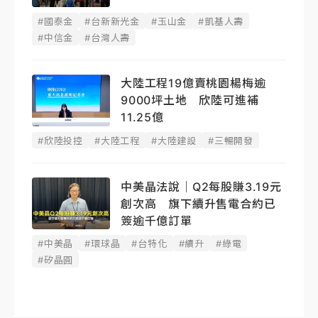
#國泰金
#台新新光金
#玉山金
#凱基人壽
#中信金
#台灣人壽
大陸工程19億賣桃園楊梅逾
9000坪土地 欣陸可進補
11.25億
#欣陸投控
#大陸工程
#大陸建設
#三暢開發
中美晶法說｜Q2每股賺3.19元
創次高 旗下續升售電合約已
簽逾千億訂單
#中美晶
#環球晶
#台特化
#續升
#綠電
#矽晶圓