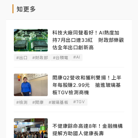
知更多
科技大廠同聲看好！AI熱度加
持7月出口連33紅 財政部樂觀
估全年出口創新高
#AI
#出口
#財政部
#台積電
閎康Q2營收和獲利雙揚！上半
年每股賺2.99元 搶進玻璃基
板TGV檢測商機
#TGV
#檢測
#閎康
#玻璃基板
不健康餘命高達8年！金融機構
提解方助國人健康長壽