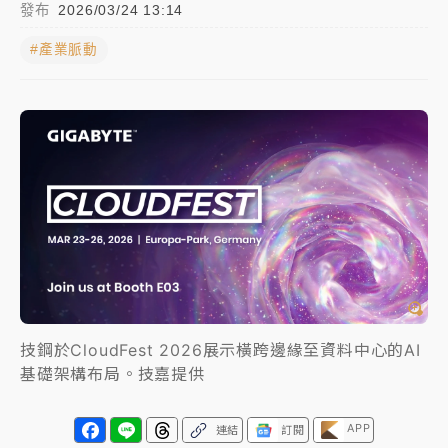
發布
2026/03/24 13:14
#產業脈動
女律師陳昱瑄詐慈濟10億！黃金158kg遭查扣畫面曝光
暑假過三周才推「E宿新北打卡趣」！抽獎程序複雜 觀
旅局回應了
中信慈善基金會想增加董事人數！辜仲諒向法院聲請遭
駁 理由曝光
故宮《龍藏經》特展第2檔！今線上預約開賣一度塞車
周六起展出延長至晚上7時
台東農業處長涉圖利渡假村！東檢抗告成功 今重開羈
押庭
技鋼於CloudFest 2026展示橫跨邊緣至資料中心的AI
父親節泡湯了！中颱白海豚雨彈轟3天 「紅到發紫」降
基礎架構布局。技嘉提供
雨熱區曝
APP
連結
訂閱