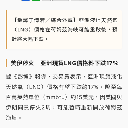
NBA｜
傳奇名帥驚傳離世！曾以「瘋狂籃球」震撼聯
盟 兩大愛徒向他致
【編譯于倩若／綜合外電】亞洲液化天然氣
（LNG）價格在荷姆茲海峽可能重啟後，預
計將大幅下跌。
美伊停火 亞洲現貨LNG價格料下跌17％
據《彭博》報導，交易員表示，亞洲現貨液化
天然氣（LNG）價格有望下跌約17%，降至每
百萬英熱單位（mmbtu）約15美元，因美國與
伊朗同意停火2周，可能暫時重新開放荷姆茲
海峽。