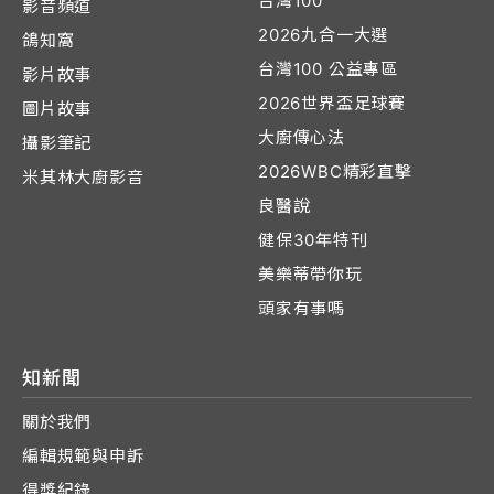
台灣100
影音頻道
2026九合一大選
鴿知窩
台灣100 公益專區
影片故事
2026世界盃足球賽
圖片故事
大廚傳心法
攝影筆記
2026WBC精彩直擊
米其林大廚影音
良醫說
健保30年特刊
美樂蒂帶你玩
頭家有事嗎
知新聞
關於我們
編輯規範與申訴
得獎紀錄