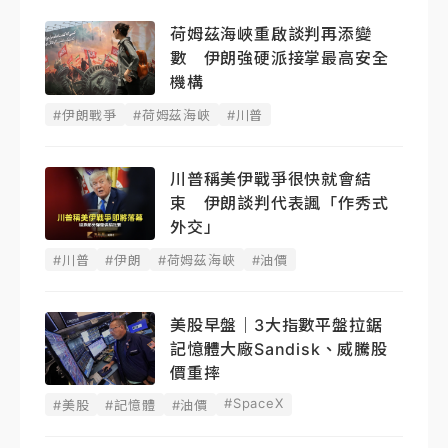
荷姆茲海峽重啟談判再添變
數 伊朗強硬派接掌最高安全
機構
#伊朗戰爭
#荷姆茲海峽
#川普
川普稱美伊戰爭很快就會結
束 伊朗談判代表諷「作秀式
外交」
#川普
#伊朗
#荷姆茲海峽
#油價
美股早盤｜3大指數平盤拉鋸
記憶體大廠Sandisk、威騰股
價重摔
#SpaceX
#美股
#記憶體
#油價