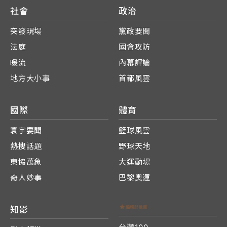
社會
政治
突發現場
黨政要聞
法庭
國會攻防
暖流
內幕評論
地方大小事
首都風雲
國際
體育
寰宇要聞
籃球風雲
熱搜話題
野球天地
東協萬象
大運動場
奇人妙事
巴黎奧運
知影