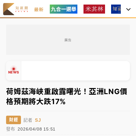
最新
中租控股7月營收創今年新高 前7月獲利成長6%
廣告
獨家｜
和欣客運總裁逝世！少東涉洗錢遭收押 戴手銬
腳鐐提前奔靈堂畫面曝
處置制度大變革！ 證交所今起縮短股票「關禁閉」天
NEWS
數與撮合時間
才續任就飛美國大學面試 清大校長高為元致歉：機會
荷姆茲海峽重啟露曙光！亞洲LNG價
到來時引起我的好奇
格預期將大跌17%
▲
白海豚颱風解除海警 西南風來了！4縣市大雨特報、各
▼
地午後雷雨
SJ
財經
記者
分析｜
7月營收甫首破單月9000億元下半年續旺指
發布
2026/04/08 15:51
標？ 鴻海本週法說法人關注的四大重點