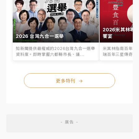
2026米其林專
2026 台灣九合一選舉
饗宴
知新聞提供最權威的2026台灣九合一選舉
米其林指南百年之
資料庫。即時掌握六都縣市長、議...
瑞百年三星傳奇、台
更多特刊
→