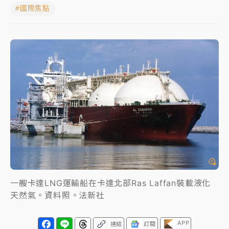
#國際焦點
NBA｜
傳奇名帥驚傳離世！曾以「瘋狂籃球」震撼聯
盟 兩大愛徒向他致
中租控股7月營收創今年新高 前7月獲利成長6%
獨家｜
和欣客運總裁逝世！少東涉洗錢遭收押 戴手銬
腳鐐提前奔靈堂畫面曝
處置制度大變革！ 證交所今起縮短股票「關禁閉」天
數與撮合時間
才續任就飛美國大學面試 清大校長高為元致歉：機會
到來時引起我的好奇
白海豚颱風解除海警 西南風來了！4縣市大雨特報、各
一艘卡達LNG運輸船在卡達北部Ras Laffan裝載液化
地午後雷雨
天然氣。資料照。法新社
分析｜
7月營收甫首破單月9000億元下半年續旺指
APP
標？ 鴻海本週法說法人關注的四大重點
連結
訂閱