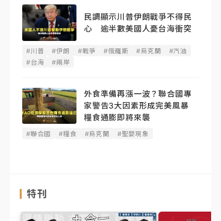
民調顯示川普伊朗戰爭不得民
心 逾半數美國人憂台海衝突
#川普
#伊朗
#戰爭
#俄羅斯
#烏克蘭
#汽油
#台海
#兩岸
外食準備再漲一波？聯合國專
家警告3大因素形成完美風暴
糧食通膨即將來襲
#聯合國
#糧食
#烏克蘭
#聖嬰現象
特刊