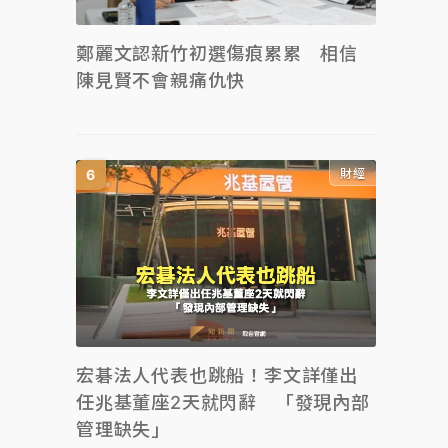
鄭麗文認新竹初選傷痕累累 相信
陳見賢不會親痛仇快
財經
宏碁法人代表也跳船！李文詳僅出
任兆基董座2天就閃辭 「發現內部
管理缺失」