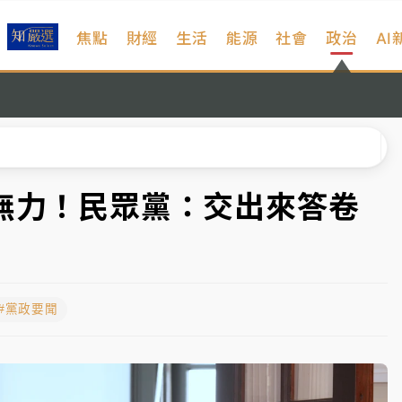
焦點
財經
生活
能源
社會
政治
AI
扣畫面曝光
序複雜 觀旅局回應了
院聲請遭駁 理由曝光
一度塞車 周六起展出延長至晚上7時
白無力！民眾黨：交出來答卷
今重開羈押庭
到發紫」降雨熱區曝
#黨政要聞
扣畫面曝光
序複雜 觀旅局回應了
院聲請遭駁 理由曝光