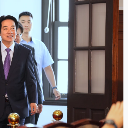
一度塞車 周六起展出延長至晚上7時
今重開羈押庭
到發紫」降雨熱區曝