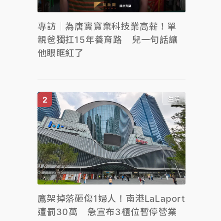
專訪｜為唐寶寶棄科技業高薪！單
親爸獨扛15年養育路 兒一句話讓
他眼眶紅了
生活
鷹架掉落砸傷1婦人！南港LaLaport
遭罰30萬 急宣布3櫃位暫停營業