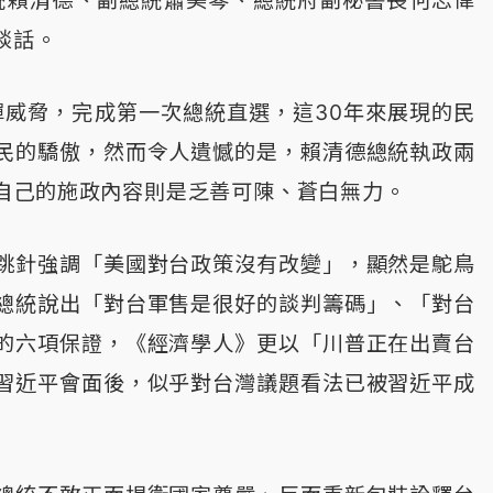
統賴清德、副總統蕭美琴、總統府副秘書長何志偉
談話。
彈威脅，完成第一次總統直選，這30年來展現的民
民的驕傲，然而令人遺憾的是，賴清德總統執政兩
自己的施政內容則是乏善可陳、蒼白無力。
跳針強調「美國對台政策沒有改變」，顯然是鴕鳥
總統說出「對台軍售是很好的談判籌碼」、「對台
的六項保證，《經濟學人》更以「川普正在出賣台
習近平會面後，似乎對台灣議題看法已被習近平成