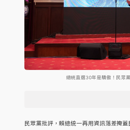
總統直選30年是驕傲！民眾
民眾黨批評，賴總統一再用資訊落差掩蓋