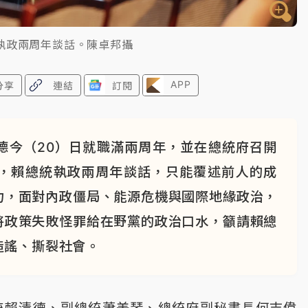
執政兩周年談話。陳卓邦攝
APP
分享
連結
訂閱
德今（20）日就職滿兩周年，並在總統府召開
，賴總統執政兩周年談話，只能覆述前人的成
力，面對內政僵局、能源危機與國際地緣政治，
將政策失敗怪罪給在野黨的政治口水，籲請賴總
造謠、撕裂社會。