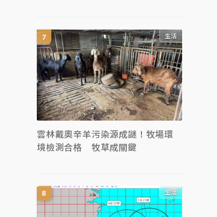
生活
雲林戴奧辛羊污染源成謎！牧場環
境檢測合格 牧草成關鍵
生活