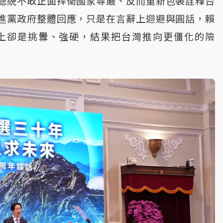
總統不敢正面捍衛國家尊嚴、反而重新包裝詮釋台
進黨政府整體回應，只是在言辭上迴避與圓話，賴
上卻是挑釁、強硬，結果把台灣推向更僵化的險