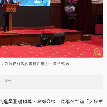
黨：賴清德施政內容蒼白無力。陳卓邦攝
民進黨濫編預算、浪擲公帑，竟稱在野黨「大砍軍