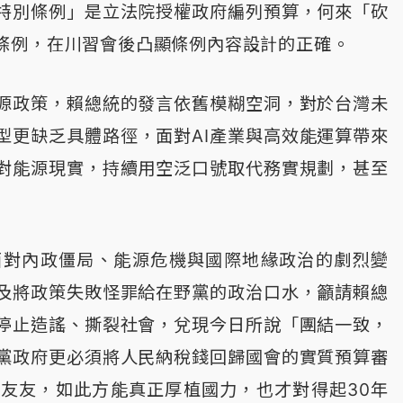
特別條例」是立法院授權政府編列預算，何來「砍
條例，在川習會後凸顯條例內容設計的正確。
源政策，賴總統的發言依舊模糊空洞，對於台灣未
型更缺乏具體路徑，面對AI產業與高效能運算帶來
對能源現實，持續用空泛口號取代務實規劃，甚至
面對內政僵局、能源危機與國際地緣政治的劇烈變
及將政策失敗怪罪給在野黨的政治口水，籲請賴總
停止造謠、撕裂社會，兌現今日所說「團結一致，
黨政府更必須將人民納稅錢回歸國會的實質預算審
友友，如此方能真正厚植國力，也才對得起30年