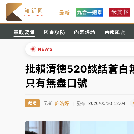
最新
女律師陳昱瑄詐慈濟10億！黃金158kg遭查
黨政要聞
國會攻防
內幕評論
首都風雲
暑假過三周才推「E宿新北打卡趣」！抽獎程
中信慈善基金會想增加董事人數！辜仲諒向法
NEWS
故宮《龍藏經》特展第2檔！今線上預約開賣
批賴清德520談話蒼
▲
台東農業處長涉圖利渡假村！東檢抗告成功 
▼
只有無盡口號
父親節泡湯了！中颱白海豚雨彈轟3天 「紅
許皓婷
2026/05/20 12:04
政治
記者
|
發布
女律師陳昱瑄詐慈濟10億！黃金158kg遭查
暑假過三周才推「E宿新北打卡趣」！抽獎程
中信慈善基金會想增加董事人數！辜仲諒向法