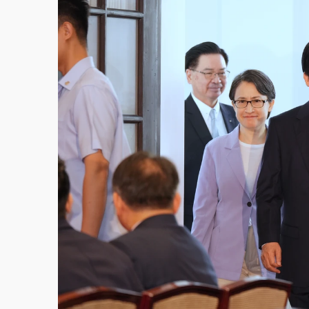
故宮《龍藏經》特展第2檔！今線上預約開賣
台東農業處長涉圖利渡假村！東檢抗告成功 
父親節泡湯了！中颱白海豚雨彈轟3天 「紅