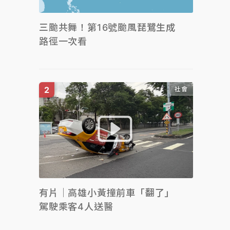
三颱共舞！第16號颱風琵鷺生成
路徑一次看
社會
有片｜高雄小黃撞前車「翻了」
駕駛乘客4人送醫