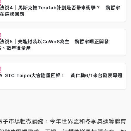
薦
法說4｜馬斯克推Terafab計劃是否帶來衝擊？ 魏哲家
在這樣回應
薦
法說5｜先進封裝以CoWoS為主 魏哲家曝正開發
oS、數年後量產
薦
IA GTC Taipei大會隆重回歸！ 黃仁勳6/1來台發表專題
性電子市場輕微萎縮，今年世界盃和冬季奧運等體育