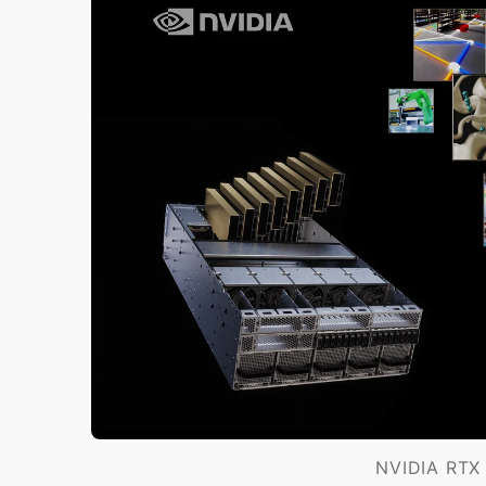
白海豚挾豪雨狂炸新北！時雨量破百毫米 水
NVIDIA R