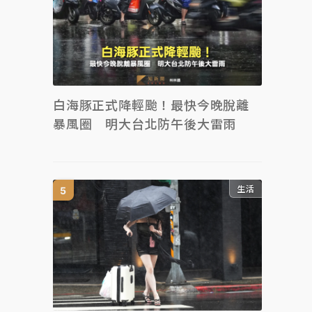
白海豚正式降輕颱！最快今晚脫離
暴風圈 明大台北防午後大雷雨
生活