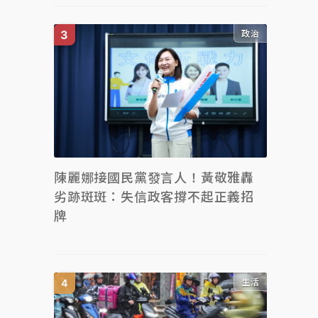
政治
陳麗娜接國民黨發言人！黃敬雅轟
劣跡斑斑：失信政客撐不起正義招
牌
生活