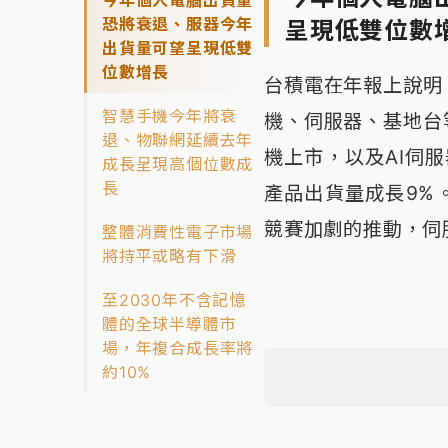
恐將衰退、服器今年
呈現低雙位數
出貨量可望呈現低雙
位數增長
台積電在年報上說明
智慧手機今年將衰
機、伺服器、基地台
退、物聯網延續去年
機上市，以及AI伺
成長呈現高個位數成
長
產品出貨量成長9%
競賽加劇的推動，伺
整體消費性電子市場
將持平或略有下滑
至2030年不含記憶
體的全球半導體市
場，年複合成長率將
約10%