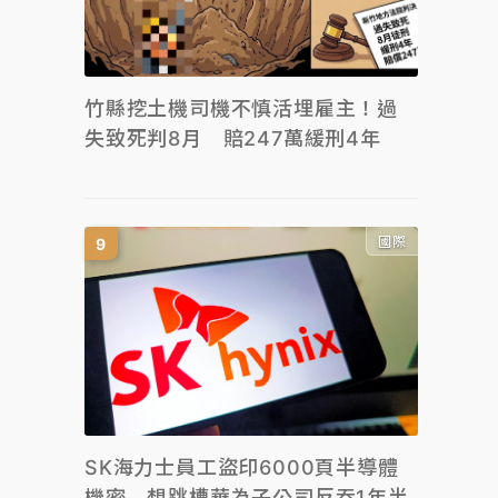
竹縣挖土機司機不慎活埋雇主！過
失致死判8月 賠247萬緩刑4年
國際
SK海力士員工盜印6000頁半導體
機密 想跳槽華為子公司反吞1年半