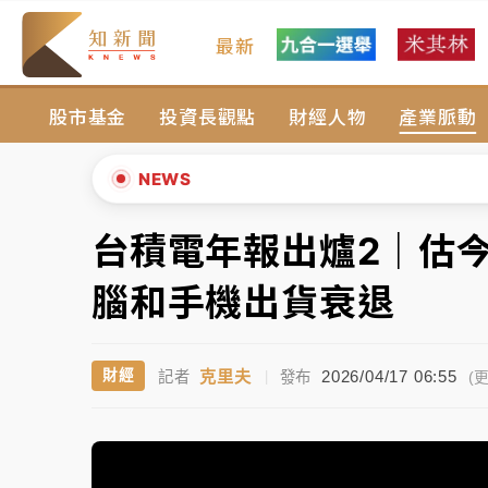
最新
金控第2季海外曝險破31兆創高 日本年增45
股市基金
投資長觀點
財經人物
產業脈動
日職｜
林安可狀態正好卻因左膝疼痛下二軍 
韓股最壞時期已過？大摩估去槓桿完成逾半 
NEWS
「白海豚」雨炸新北！通報109件災情 侯友
台積電年報出爐2｜估
▲
白海豚挾豪雨狂炸新北！時雨量破百毫米 水
▼
腦和手機出貨衰退
金控第2季海外曝險破31兆創高 日本年增45
克里夫
2026/04/17 06:55
財經
記者
|
發布
日職｜
林安可狀態正好卻因左膝疼痛下二軍 
(更
韓股最壞時期已過？大摩估去槓桿完成逾半 
「白海豚」雨炸新北！通報109件災情 侯友