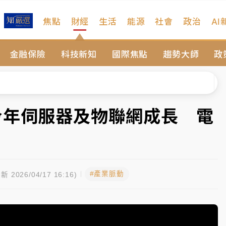
焦點
財經
生活
能源
社會
政治
AI
%居冠
金融保險
科技新知
國際焦點
趨勢大師
政
日媒感嘆「好事多磨」
波動率降至2個月低
宜揭這類災損最多
今年伺服器及物聯網成長 電
塔、雨棚砸落毀車
%居冠
#產業脈動
日媒感嘆「好事多磨」
新 2026/04/17 16:16)
波動率降至2個月低
宜揭這類災損最多