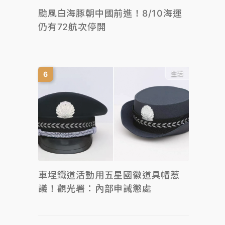
颱風白海豚朝中國前進！8/10海運
仍有72航次停開
生活
車埕鐵道活動用五星國徽道具帽惹
議！觀光署：內部申誡懲處