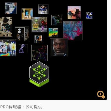
塔、雨棚砸落毀車
TX PRO伺服器。公司提供