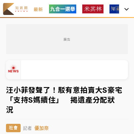
最新
女律師陳昱瑄詐慈濟10億！黃金158kg遭查扣畫面曝光
廣告
暑假過三周才推「E宿新北打卡趣」！抽獎程序複雜 觀
旅局回應了
中信慈善基金會想增加董事人數！辜仲諒向法院聲請遭
NEWS
駁 理由曝光
故宮《龍藏經》特展第2檔！今線上預約開賣一度塞車
汪小菲發聲了！駁有意拍賣大S豪宅
周六起展出延長至晚上7時
「支持S媽續住」 揭遺產分配狀
台東農業處長涉圖利渡假村！東檢抗告成功 今重開羈
▲
況
押庭
▼
父親節泡湯了！中颱白海豚雨彈轟3天 「紅到發紫」降
優加奈
社會
記者
雨熱區曝