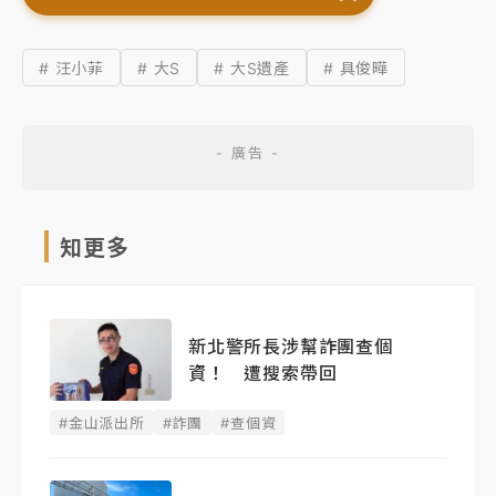
# 汪小菲
# 大S
# 大S遺產
# 具俊曄
知更多
新北警所長涉幫詐團查個
資！ 遭搜索帶回
#金山派出所
#詐團
#查個資