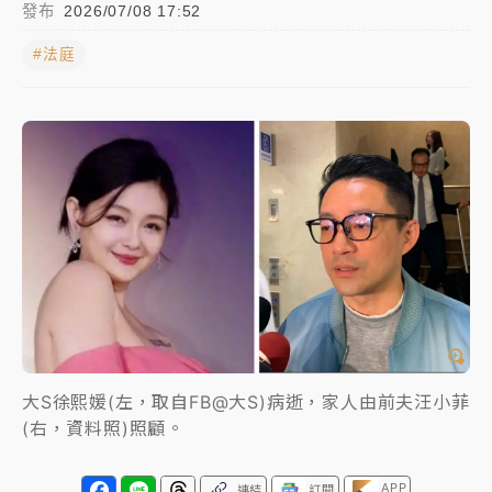
發布
2026/07/08 17:52
女律師陳昱瑄詐慈濟10億！黃金158kg遭查扣畫面曝光
#法庭
暑假過三周才推「E宿新北打卡趣」！抽獎程序複雜 觀
旅局回應了
中信慈善基金會想增加董事人數！辜仲諒向法院聲請遭
駁 理由曝光
故宮《龍藏經》特展第2檔！今線上預約開賣一度塞車
周六起展出延長至晚上7時
台東農業處長涉圖利渡假村！東檢抗告成功 今重開羈
押庭
父親節泡湯了！中颱白海豚雨彈轟3天 「紅到發紫」降
大S徐熙媛(左，取自FB@大S)病逝，家人由前夫汪小菲
雨熱區曝
(右，資料照)照顧。
APP
連結
訂閱