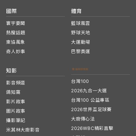
國際
體育
寰宇要聞
籃球風雲
熱搜話題
野球天地
東協萬象
大運動場
奇人妙事
巴黎奧運
知影
台灣100
影音頻道
2026九合一大選
鴿知窩
台灣100 公益專區
影片故事
2026世界盃足球賽
圖片故事
大廚傳心法
攝影筆記
2026WBC精彩直擊
米其林大廚影音