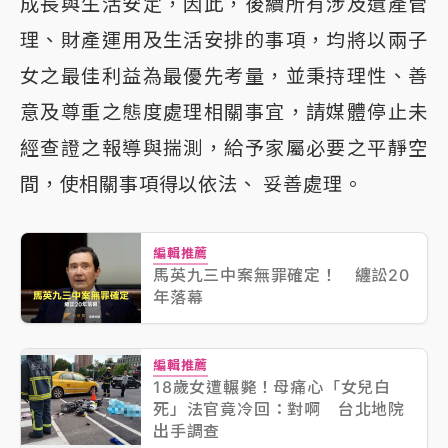
成長與生活安定，因此，後續所有涉及遺產管
理、財產運用及生活安排的事項，均將以兩子
女之最佳利益為最優先考量，並秉持理性、善
意及尊重之態度處理相關事宜，請媒體停止未
經查證之報導與揣測，給予家屬必要之平靜空
間，使相關事項得以依法、 妥善處理。
編輯推薦
馬英九三中案無罪確定！ 纏訟20
年落幕
編輯推薦
18歲女遭輾斃！母痛心「女兒白
死」法官竟冷回：對啊 台北地院
出手調查