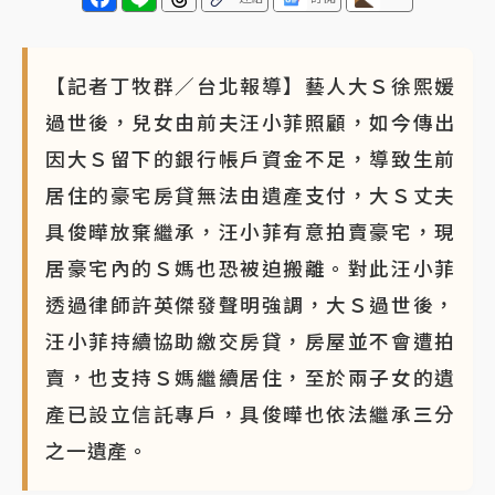
【記者丁牧群／台北報導】藝人大Ｓ徐熙媛
過世後，兒女由前夫汪小菲照顧，如今傳出
因大Ｓ留下的銀行帳戶資金不足，導致生前
居住的豪宅房貸無法由遺產支付，大Ｓ丈夫
具俊曄放棄繼承，汪小菲有意拍賣豪宅，現
居豪宅內的Ｓ媽也恐被迫搬離。對此汪小菲
透過律師許英傑發聲明強調，大Ｓ過世後，
汪小菲持續協助繳交房貸，房屋並不會遭拍
賣，也支持Ｓ媽繼續居住，至於兩子女的遺
產已設立信託專戶，具俊曄也依法繼承三分
之一遺產。