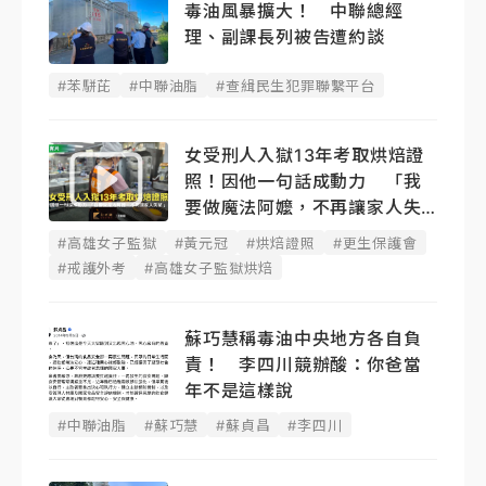
毒油風暴擴大！ 中聯總經
理、副課長列被告遭約談
#苯駢芘
#中聯油脂
#查緝民生犯罪聯繫平台
女受刑人入獄13年考取烘焙證
照！因他一句話成動力 「我
要做魔法阿嬤，不再讓家人失
望」
#高雄女子監獄
#黃元冠
#烘焙證照
#更生保護會
#戒護外考
#高雄女子監獄烘焙
蘇巧慧稱毒油中央地方各自負
責！ 李四川競辦酸：你爸當
年不是這樣說
#中聯油脂
#蘇巧慧
#蘇貞昌
#李四川