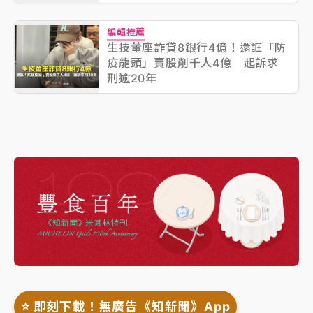
編輯推薦
生技董座詐貸8銀行4億！還誆「防
疫龍頭」賣股削千人4億 起訴求
刑逾20年
⭐️ 即刻下載！無廣告《知新聞》App