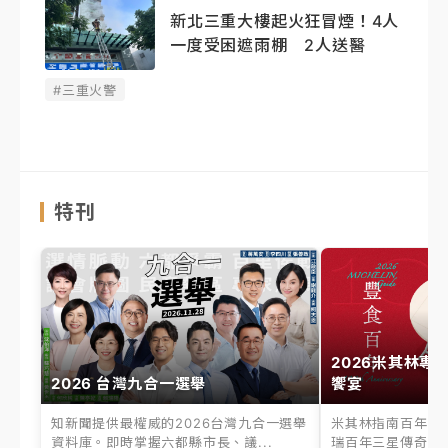
新北三重大樓起火狂冒煙！4人
一度受困遮雨棚 2人送醫
#三重火警
特刊
2026米其林專
2026 台灣九合一選舉
饗宴
知新聞提供最權威的2026台灣九合一選舉
米其林指南百年之
資料庫。即時掌握六都縣市長、議...
瑞百年三星傳奇、台