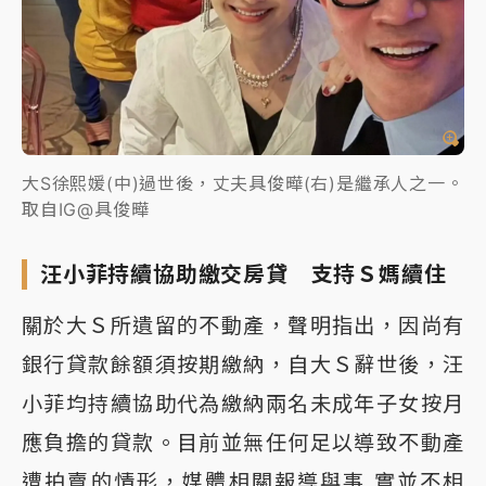
大S徐熙媛(中)過世後，丈夫具俊曄(右)是繼承人之一。
取自IG@具俊曄
汪小菲持續協助繳交房貸 支持Ｓ媽續住
關於大Ｓ所遺留的不動產，聲明指出，因尚有
銀行貸款餘額須按期繳納，自大Ｓ辭世後，汪
小菲均持續協助代為繳納兩名未成年子女按月
應負擔的貸款。目前並無任何足以導致不動產
遭拍賣的情形，媒體相關報導與事 實並不相