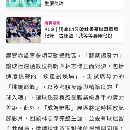
生張傑瑋
編輯推薦
PLG｜獨拿51分破林書豪聯盟單場
紀錄 古德溫：我等等要跟他說
展覽亦設置多項互動體驗區，「野獸爆發力」
讓球迷透過數位挑戰與林志傑正面對決，包括
速度挑戰的「疾風試煉場」、測試爆發力的
「挑戰巔峰」，以及考驗反應與精準度的「一
球入魂」，讓球迷親身感受職業級身手的實力
差距。此外，「成為野獸」展區將定時播放紀
錄影片，回顧林志傑完整生涯，並設有球迷留
言共創牆，邀請球迷留下對他的祝福與回憶；