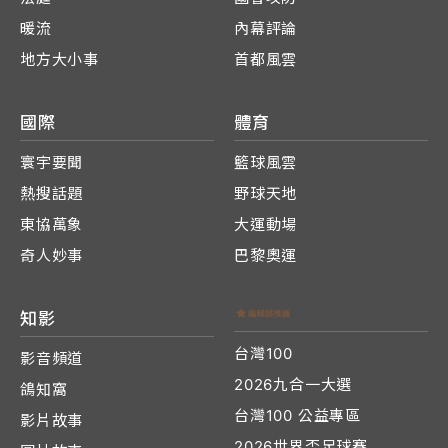
暖流
內幕評論
地方大小事
首都風雲
國際
體育
寰宇要聞
籃球風雲
熱搜話題
野球天地
東協萬象
大運動場
奇人妙事
巴黎奧運
知影
台灣100
影音頻道
2026九合一大選
鴿知窩
台灣100 公益專區
影片故事
2026世界盃足球賽