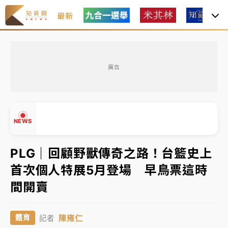
最新
中租控股7月營收創今年新高 前7月獲利成長6%
廣告
獨家｜
和欣客運總裁逝世！少東涉洗錢遭收押 戴手銬
腳鐐提前奔靈堂畫面曝
知名婚紗「韓國藝匠」驚傳無預警倒閉！北市消保官急
NEWS
赴門市：已接獲10件申訴
處置制度大變革！ 證交所今起縮短股票「關禁閉」天
PLG｜回顧野獸傳奇之路！台籃史上
數與撮合時間
首次個人特展5月登場 早鳥票這時
才續任就飛美國大學面試 清大校長高為元致歉：機會
▲
間開賣
到來時引起我的好奇
▼
中租控股7月營收創今年新高 前7月獲利成長6%
陳雍仁
體育
記者