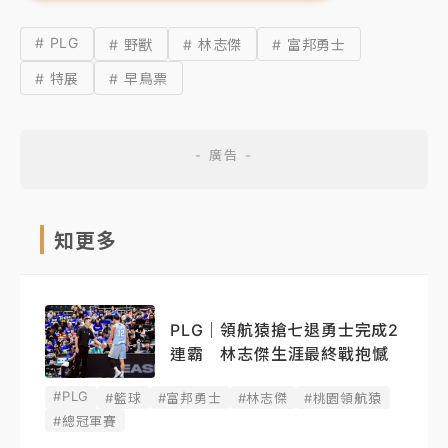
# PLG
# 野獸
# 林志傑
# 富邦勇士
# 特展
# 早鳥票
知更多
PLG｜領航猿搶七退勇士完成2
連霸 林志傑生涯最終戰抱憾
#PLG
#籃球
#富邦勇士
#林志傑
#桃園領航猿
#總冠軍賽