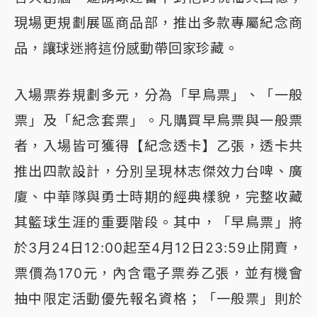
現場更規劃展區商品部，推出多款專屬紀念商
品，讓球迷將這份感動帶回家珍藏。
入場票券規劃多元，分為「早鳥票」、「一般
票」及「紀念套票」。凡購買早鳥票與一般票
者，入場皆可獲得【紀念透卡】乙張，透卡共
推出四款設計，分別呈現林志傑效力台啤、廣
廈、中華隊與勇士時期的經典樣貌，完整收藏
其籃球生涯的重要階段。其中，「早鳥票」將
於3月24日12:00起至4月12日23:59止開賣，
票價為170元，內含電子票券乙張，並有機會
抽中限定活動優先報名資格；「一般票」則於