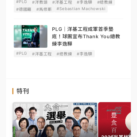
#PLG
#洋教頭
#洋基工程
#李逸驊
#總教練
#Sebastian Machowski
#德國籍
#馬修斯
PLG｜洋基工程成軍首季墊
底！球團宣布Thank You總教
練李逸驊
#PLG
#洋基工程
#總教練
#李逸驊
特刊