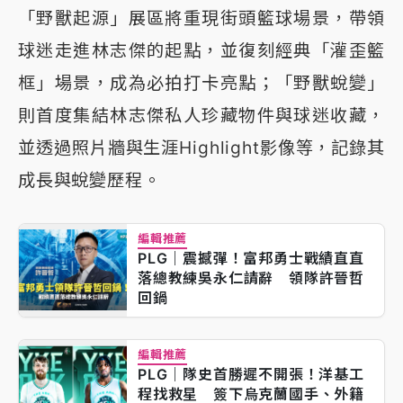
「野獸起源」展區將重現街頭籃球場景，帶領
球迷走進林志傑的起點，並復刻經典「灌歪籃
框」場景，成為必拍打卡亮點；「野獸蛻變」
則首度集結林志傑私人珍藏物件與球迷收藏，
並透過照片牆與生涯Highlight影像等，記錄其
成長與蛻變歷程。
編輯推薦
PLG｜震撼彈！富邦勇士戰績直直
落總教練吳永仁請辭 領隊許晉哲
回鍋
編輯推薦
PLG｜隊史首勝遲不開張！洋基工
程找救星 簽下烏克蘭國手、外籍