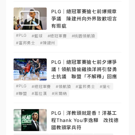
PLG｜總冠軍賽搶七前爆規章
爭議 陳建州向外界致歉坦言
有瑕疵
#PLG
#籃球
#總冠軍賽
#桃園領航猿
#富邦勇士
#陳建州
PLG｜總冠軍賽搶七前夕爆爭
議！領航猿偷雞換洋將引發勇
士抗議 聯盟「不解釋」回應
#PLG
#總冠軍賽
#領航猿
#富邦勇士
#搶七
#聯盟
#葛拉漢
#米爾納
PLG｜洋教頭就是香！洋基工
程Thank You李逸驊 改找德
國教頭掌兵符