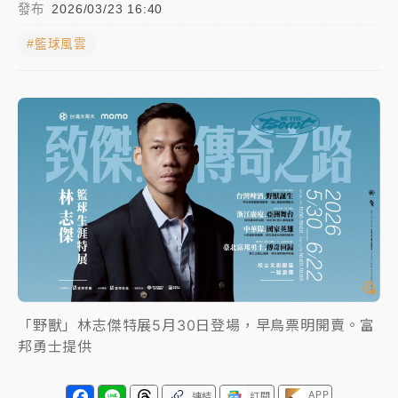
發布
2026/03/23 16:40
獨家｜
和欣客運總裁逝世！少東涉洗錢遭收押 戴手銬
#籃球風雲
腳鐐提前奔靈堂畫面曝
知名婚紗「韓國藝匠」驚傳無預警倒閉！北市消保官急
赴門市：已接獲10件申訴
處置制度大變革！ 證交所今起縮短股票「關禁閉」天
數與撮合時間
才續任就飛美國大學面試 清大校長高為元致歉：機會
到來時引起我的好奇
「野獸」林志傑特展5月30日登場，早鳥票明開賣。富
邦勇士提供
APP
連結
訂閱