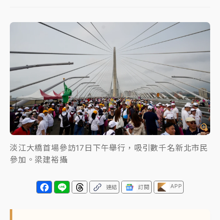
中信慈善基金會想增加董事人數！辜仲諒向法院聲請遭
駁 理由曝光
故宮《龍藏經》特展第2檔！今線上預約開賣一度塞車
周六起展出延長至晚上7時
台東農業處長涉圖利渡假村！東檢抗告成功 今重開羈
押庭
父親節泡湯了！中颱白海豚雨彈轟3天 「紅到發紫」降
雨熱區曝
淡江大橋首場參訪17日下午舉行，吸引數千名新北市民
參加。梁建裕攝
APP
連結
訂閱