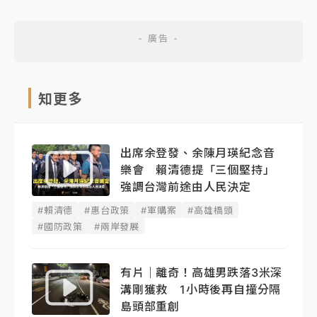
知更多
出席余登發、余陳月瑛紀念音
樂會 賴清德提「三個堅持」
強調台灣前途由人民決定
#賴清德
#惠台政策
#軍購案
#高雄橋頭
#國防政策
#兩岸發展
有片｜離奇！高雄男跌落3米深
溝剛獲救 1小時後再自撞分隔
島頭部重創