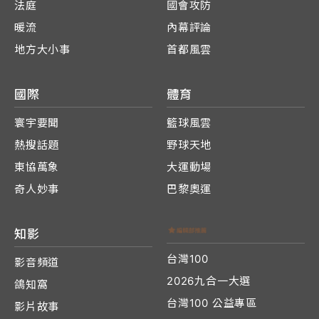
法庭
國會攻防
暖流
內幕評論
地方大小事
首都風雲
國際
體育
寰宇要聞
籃球風雲
熱搜話題
野球天地
東協萬象
大運動場
奇人妙事
巴黎奧運
知影
台灣100
影音頻道
2026九合一大選
鴿知窩
台灣100 公益專區
影片故事