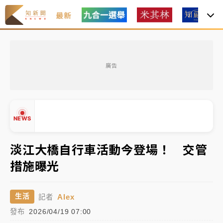
最新
女律師陳昱瑄詐慈濟10億！黃金158kg遭查扣畫面曝光
廣告
中信慈善基金會想增加董事人數！辜仲諒向法院聲請遭
駁 理由曝光
故宮《龍藏經》特展第2檔！今線上預約開賣一度塞車
NEWS
周六起展出延長至晚上7時
台東農業處長涉圖利渡假村！東檢抗告成功 今重開羈
淡江大橋自行車活動今登場！ 交管
押庭
措施曝光
父親節泡湯了！中颱白海豚雨彈轟3天 「紅到發紫」降
▲
雨熱區曝
▼
Alex
生活
記者
女律師陳昱瑄詐慈濟10億！黃金158kg遭查扣畫面曝光
發布
2026/04/19 07:00