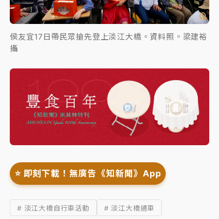
侯友宜17日帶民眾搶先登上淡江大橋。資料照。梁建裕
攝
⭐️ 即刻下載！無廣告《知新聞》App
# 淡江大橋自行車活動
# 淡江大橋通車