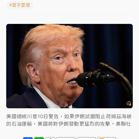
#寰宇要聞
周末精選｜
慈濟遭詐10億完整始末曝！律師掮客大玩兩
面手法 郭台銘、蔡英文成關鍵
本周爆款短影音｜
柯文哲帶電子手鐶拄拐杖現身／周玉
蔻蔡玉真開撕爆料
周末精選｜
跨境網購族注意！EZ Way若改由政府委
任 預算難關如何解？
蔣萬安的建中同學！47歲法律學霸戰桃園 公開上任首
要3件事
美國總統川普10日警告，如果伊朗試圖阻止荷姆茲海峽
的石油運輸，美國將對伊朗發動更猛烈的攻擊。美聯社