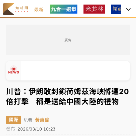
最新
中颱白海豚環流掠北海！今明防劇烈降雨 東部高溫飆
38度
廣告
周末精選｜
慈濟遭詐10億完整始末曝！律師掮客大玩兩
面手法 郭台銘、蔡英文成關鍵
本周爆款短影音｜
柯文哲帶電子手鐶拄拐杖現身／周玉
NEWS
蔻蔡玉真開撕爆料
周末精選｜
跨境網購族注意！EZ Way若改由政府委
川普：伊朗敢封鎖荷姆茲海峽將遭20
任 預算難關如何解？
倍打擊 稱是送給中國大陸的禮物
蔣萬安的建中同學！47歲法律學霸戰桃園 公開上任首
▲
要3件事
▼
黃惠瑜
國際
記者
中颱白海豚環流掠北海！今明防劇烈降雨 東部高溫飆
發布
2026/03/10 10:23
38度