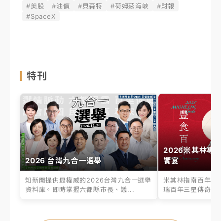
#美股
#油價
#貝森特
#荷姆茲海峽
#財報
#SpaceX
特刊
2026米其林專
2026 台灣九合一選舉
饗宴
知新聞提供最權威的2026台灣九合一選舉
米其林指南百年之
資料庫。即時掌握六都縣市長、議...
瑞百年三星傳奇、台