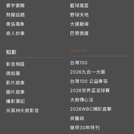
寰宇要聞
籃球風雲
熱搜話題
野球天地
東協萬象
大運動場
奇人妙事
巴黎奧運
知影
台灣100
影音頻道
2026九合一大選
鴿知窩
台灣100 公益專區
影片故事
2026世界盃足球賽
圖片故事
大廚傳心法
攝影筆記
2026WBC精彩直擊
米其林大廚影音
良醫說
健保30年特刊