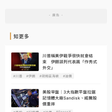
知更多
川普稱美伊戰爭很快就會結
束 伊朗談判代表諷「作秀式
外交」
#川普
#伊朗
#荷姆茲海峽
#油價
美股早盤｜3大指數平盤拉鋸
記憶體大廠Sandisk、威騰股
價重摔
#SpaceX