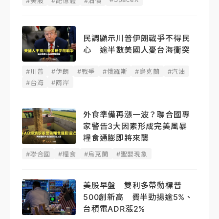
#美股
#記憶體
#油價
民調顯示川普伊朗戰爭不得民
心 逾半數美國人憂台海衝突
#川普
#伊朗
#戰爭
#俄羅斯
#烏克蘭
#汽油
#台海
#兩岸
外食準備再漲一波？聯合國專
家警告3大因素形成完美風暴
糧食通膨即將來襲
#聯合國
#糧食
#烏克蘭
#聖嬰現象
美股早盤｜雙利多帶動標普
500創新高 費半勁揚逾5%、
台積電ADR漲2%