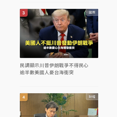
國際
民調顯示川普伊朗戰爭不得民心
逾半數美國人憂台海衝突
財經