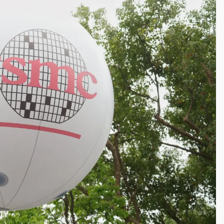
一度塞車 周六起展出延長至晚上7時
今重開羈押庭
到發紫」降雨熱區曝