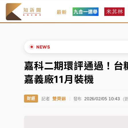
最新
女律師陳昱瑄詐慈濟10億！黃金158kg遭查
暑假過三周才推「E宿新北打卡趣」！抽獎程
中信慈善基金會想增加董事人數！辜仲諒向法
NEWS
故宮《龍藏經》特展第2檔！今線上預約開賣
嘉科二期環評通過！台
▲
台東農業處長涉圖利渡假村！東檢抗告成功 
▼
嘉義廠11月裝機
父親節泡湯了！中颱白海豚雨彈轟3天 「紅
雙齊綝
2026/02/05 10:43
財經
記者
|
發布
女律師陳昱瑄詐慈濟10億！黃金158kg遭查
(更
暑假過三周才推「E宿新北打卡趣」！抽獎程
中信慈善基金會想增加董事人數！辜仲諒向法