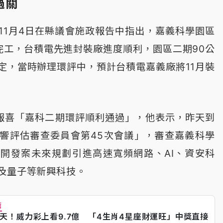
過關
11月4日在縣議會施政報告中指出，嘉義科學園區
年完工，台積電先進封裝廠進度順利，園區二期90公
定，當時辦理環評中，預計台積電嘉義廠將11月裝
。
報喜「嘉科二期環評順利通過」，他表示，昨天到
響評估審查委員會第45次會議」，審查嘉義科學
開發案未來規劃引進高速寬頻網路、AI、資安科
及量子等新興科技。
薦
天！威力彩上看9.7億 「4生肖4星座財運旺」中獎直接