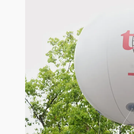
故宮《龍藏經》特展第2檔！今線上預約開賣
台東農業處長涉圖利渡假村！東檢抗告成功 
父親節泡湯了！中颱白海豚雨彈轟3天 「紅