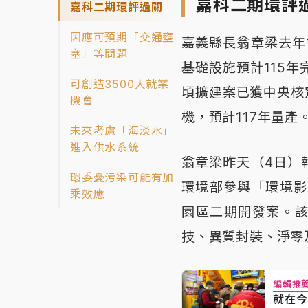
嘉科二期環評
嘉科二期環評過關
因應可預期「交通壅
嘉義縣長翁章梁去年
塞」等問題
基礎設施預計115
可創造3500人就業
頃擴建案已獲中央核
機會
機，預計117年量產
未來考慮「海淡水」
進入供水系統
翁章梁昨天（4日）
環委憂污染可能有加
環境部參與「環境影
乘效應
園區二期開發案。該
技、異質封裝、淨零
編輯推
就在今