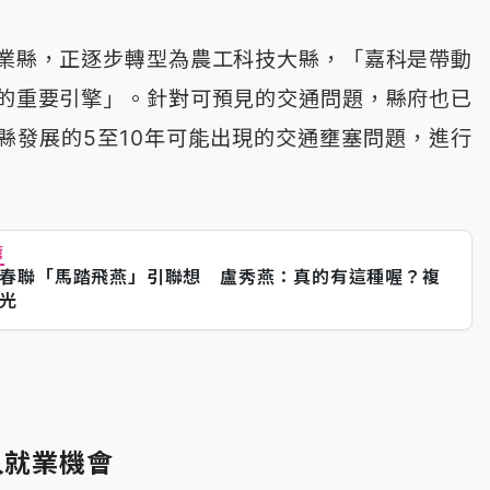
業縣，正逐步轉型為農工科技大縣，「嘉科是帶動
的重要引擎」。針對可預見的交通問題，縣府也已
縣發展的5至10年可能出現的交通壅塞問題，進行
薦
春聯「馬踏飛燕」引聯想 盧秀燕：真的有這種喔？複
光
人就業機會