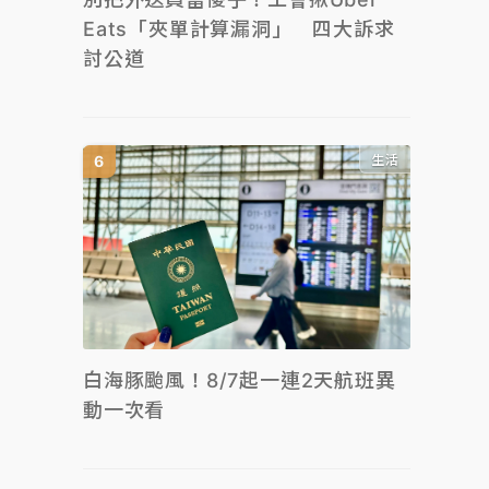
Eats「夾單計算漏洞」 四大訴求
討公道
生活
白海豚颱風！8/7起一連2天航班異
動一次看