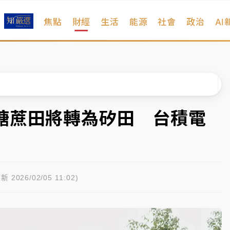
焦點
財經
生活
能源
社會
政治
AI
扣畫面曝光
序複雜 觀旅局回應了
院聲請遭駁 理由曝光
一度塞車 周六起展出延長至晚上7時
糖蔗田將轉為矽田 台積電
今重開羈押庭
到發紫」降雨熱區曝
扣畫面曝光
新 2026/02/05 11:02)
序複雜 觀旅局回應了
院聲請遭駁 理由曝光