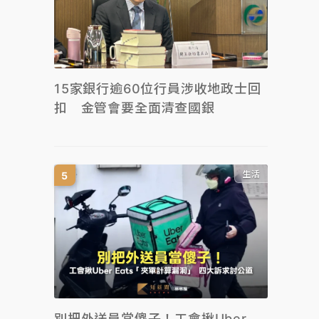
15家銀行逾60位行員涉收地政士回
扣 金管會要全面清查國銀
生活
別把外送員當傻子！工會揪Uber