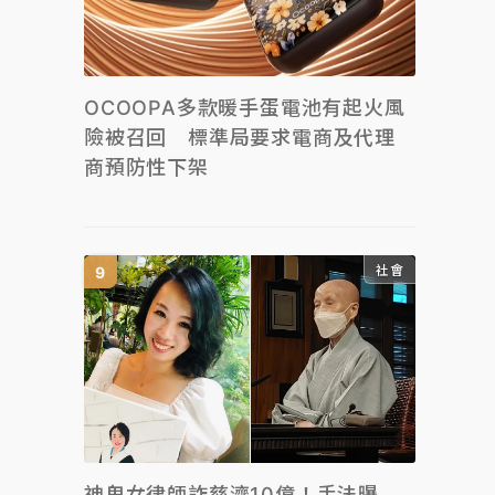
OCOOPA多款暖手蛋電池有起火風
險被召回 標準局要求電商及代理
商預防性下架
社會
神鬼女律師詐慈濟10億！手法曝