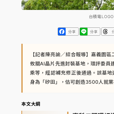
台積電LOG
分享
分享
【記者陳亮諭／綜合報導】嘉義園區
攸關AI晶片先進封裝基地，環評委員
乘等，經認補充修正後通過。該基地
身為「矽田」，估可創造3500人就
本文大綱