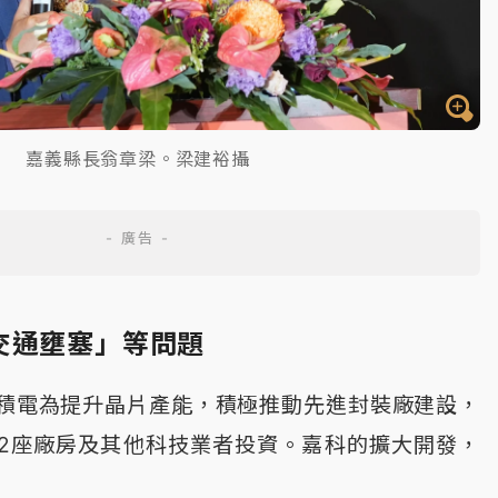
嘉義縣長翁章梁。梁建裕攝
交通壅塞」等問題
積電為提升晶片產能，積極推動先進封裝廠建設，
2座廠房及其他科技業者投資。嘉科的擴大開發，