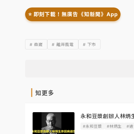
⭐️ 即刻下載！無廣告《知新聞》App
# 森崴
# 離岸風電
# 下市
知更多
永和豆漿創辦人林炳
#永和豆漿
#林炳生
#過