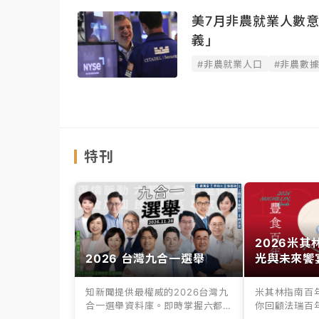
美7月非農就業人數
義」
#非農就業人口
#非農數
特刊
2026米
2026 台灣九合一選舉
光與未來饗
知新聞提供最權威的2026台灣九
米其林指南百
合一選舉資料庫。即時掌握六都
你回顧法瑞百