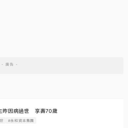
生昨因病過世 享壽70歲
世
#永和資本集團