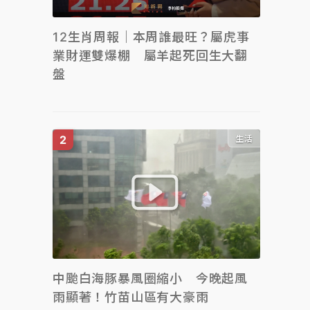
12生肖周報｜本周誰最旺？屬虎事
業財運雙爆棚 屬羊起死回生大翻
盤
生活
中颱白海豚暴風圈縮小 今晚起風
雨顯著！竹苗山區有大豪雨