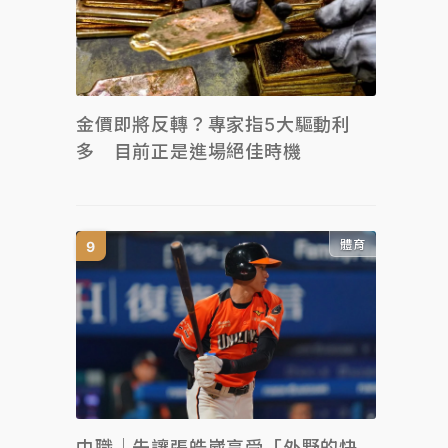
金價即將反轉？專家指5大驅動利
多 目前正是進場絕佳時機
體育
中職｜先讓張皓崴享受「外野的快