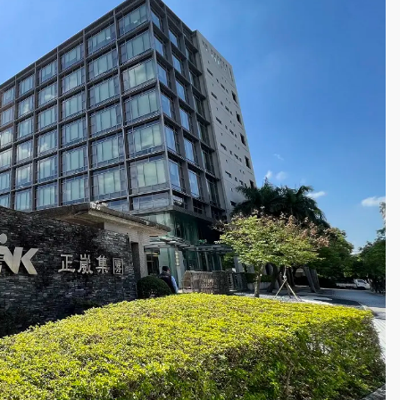
高罰4800＋拖吊費