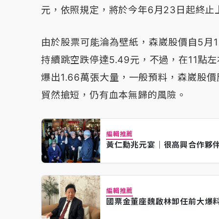
元，依照規定，將於今年6月23日起終止
由於股票可能淪為壁紙，森崴股價自5月1
持續跳空跌停達5.49元，不過，在11
爆出1.66萬張大量，一般預料，森崴股
貿然搶短，仍有血本無歸的風險。
編輯推薦
黃仁勳兆元宴｜很高興合作夥伴
編輯推薦
國票金董座魏啟林卸任前大爆料