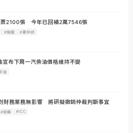
票2100張 今年已回補2萬7546張
#股權
#辜仲諒
油宣布下周一汽柴油價格維持不變
中油
案對財務業務無影響 將研擬撤銷仲裁判斷事宜
#ICC
#新藥