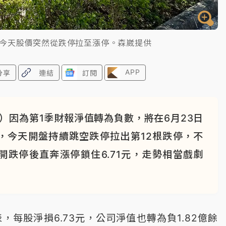
，今天股價突然從跌停拉至漲停。森崴提供
APP
分享
連結
訂閱
）因為第1季財報淨值轉為負數，將在6月23日
，今天開盤持續跳空跌停拉出第12根跌停，不
敲開跌停後直奔漲停鎖住6.71元，走勢相當戲劇
，每股淨損6.73元，公司淨值也轉為負1.82億餘