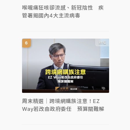
喉嚨痛狂咳卻流感、新冠陰性 疾
管署揭國內4大主流病毒
財經
周末精選｜跨境網購族注意！EZ
Way若改由政府委任 預算關難解