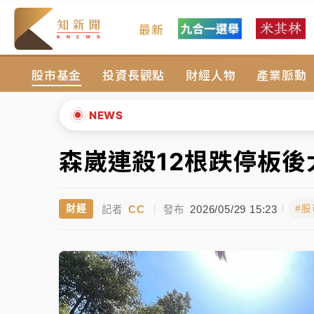
最新
油價持續凍漲！ 中油宣布下周一汽柴油價格
股市基金
投資長觀點
財經人物
產業脈動
中颱白海豚進逼！台北喜來登圍籬傾倒砸傷人
有片｜
白海豚暴風圈逼近！新北淡水赫見龍捲
NEWS
中颱白海豚風雨來了！中部以北防豪雨 今晚
森崴連殺12根跌停板
▲
白海豚逼近！北市水門只出不進 未移置車輛最
▼
CC
2026/05/29 15:23
財經
#
記者
|
發布
油價持續凍漲！ 中油宣布下周一汽柴油價格
中颱白海豚進逼！台北喜來登圍籬傾倒砸傷人
有片｜
白海豚暴風圈逼近！新北淡水赫見龍捲
中颱白海豚風雨來了！中部以北防豪雨 今晚