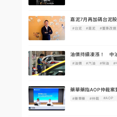
嘉泥7月再加碼台泥股
#台泥
#嘉泥
#董事改選
油價持續凍漲！ 中
#油價
#汽油
#柴油
#
藥華藥指AOP仲裁
#AOP
#藥華藥
#仲裁