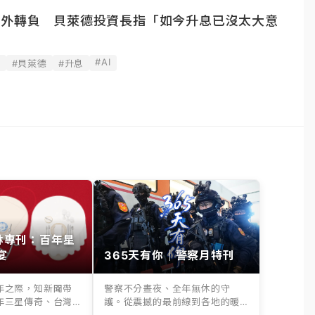
意外轉負 貝萊德投資長指「如今升息已沒太大意
#AI
據
#貝萊德
#升息
其林專刊：百年星
宴
365天有你｜警察月特刊
年之際，知新聞帶
警察不分晝夜、全年無休的守
年三星傳奇、台灣
護。從震撼的最前線到各地的暖