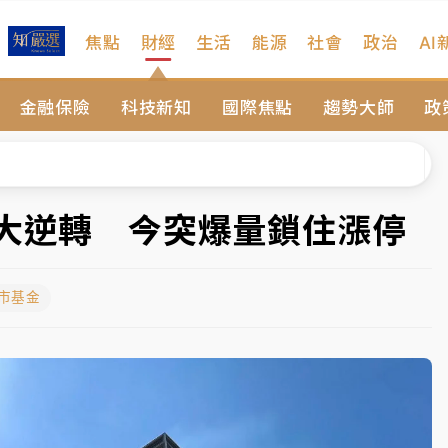
焦點
財經
生活
能源
社會
政治
AI
維持不變
金融保險
科技新知
國際焦點
趨勢大師
政
 民權西路鷹架倒塌壓2車
風 榕樹連根拔起
、明天影響最劇烈
後大逆轉 今突爆量鎖住漲停
高罰4800＋拖吊費
股市基金
維持不變
 民權西路鷹架倒塌壓2車
風 榕樹連根拔起
、明天影響最劇烈