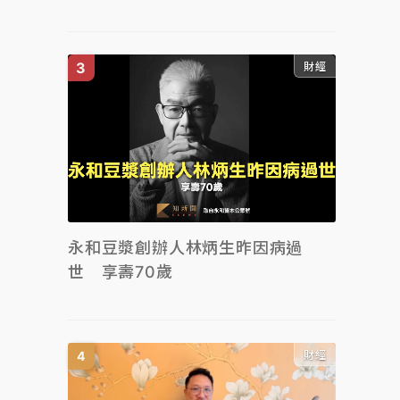
財經
永和豆漿創辦人林炳生昨因病過
世 享壽70歲
財經