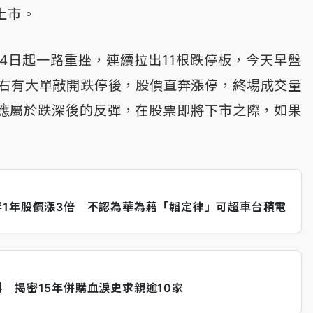
上市。
4日起一路重挫，連續拉出11根跌停板，今天早盤
點左右有大單敲開跌停後，股價直奔漲停，終場成交量
價應屬於跌深後的反彈，在股票即將下市之際，如果
1年股價漲3倍 不認為華為藉「韜定律」可超車台積電
 揭密15年併購血淚史求親逾10家