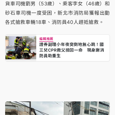
貨車司機劉男（53歲）、乘客李女（46歲）和
砂石車司機一度受困，新北市消防局獲報出動
各式搶救車輛18車、消防員40人趕抵搶救。
編輯推薦
證券副理小年夜突倒地無心跳！國
三兒CPR救父撿回一命 現身謝消
防員助重生