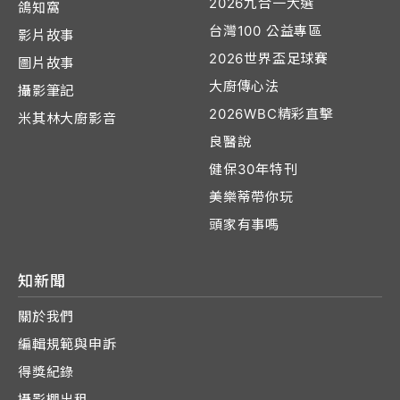
2026九合一大選
鴿知窩
台灣100 公益專區
影片故事
2026世界盃足球賽
圖片故事
大廚傳心法
攝影筆記
2026WBC精彩直擊
米其林大廚影音
良醫說
健保30年特刊
美樂蒂帶你玩
頭家有事嗎
知新聞
關於我們
編輯規範與申訴
得獎紀錄
攝影棚出租