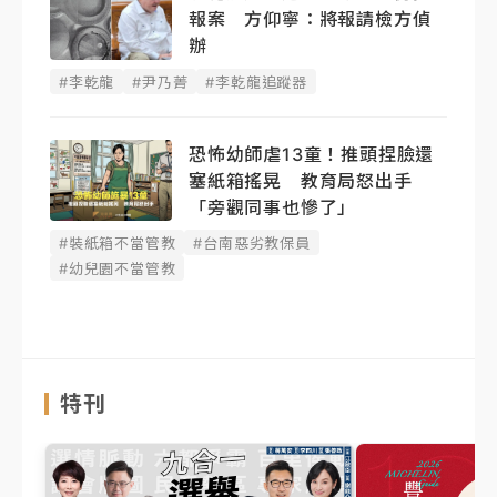
報案 方仰寧：將報請檢方偵
辦
#李乾龍
#尹乃菁
#李乾龍追蹤器
恐怖幼師虐13童！推頭捏臉還
塞紙箱搖晃 教育局怒出手
「旁觀同事也慘了」
#裝紙箱不當管教
#台南惡劣教保員
#幼兒園不當管教
特刊