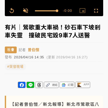
女律師陳昱瑄詐慈濟10億！黃金158kg遭查扣畫面曝光
Remaining
-
0:00
Loaded
:
Replay
Unmute
Picture-
Fullscr
100.00%
in-
Picture
Time��
台積電殺35元、台股跌近300點 被動元件、低軌衛星
有片｜鶯歌重大車禍！砂石車下坡剎
及載板皆走弱
車失靈 撞破民宅毀9車7人送醫
中信慈善基金會想增加董事人數！辜仲諒向法院聲請遭
駁 理由曝光
曾伯愷
社會
記者
故宮《龍藏經》特展第2檔！今線上預約開賣一度塞車
發布
2026/04/16 14:35
(更新 2026/04/16 16:27)
周六起展出延長至晚上7時
#突發現場
台東農業處長涉圖利渡假村！東檢抗告成功 今重開羈
押庭
父親節泡湯了！中颱白海豚雨彈轟3天 「紅到發紫」降
APP
連結
訂閱
雨熱區曝
【記者曾伯愷／新北報導】新北市鶯歌區八