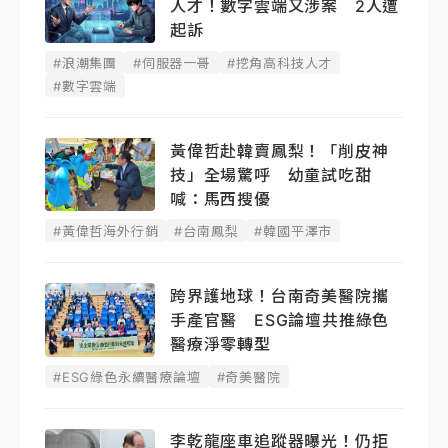
人才！數字雲端又涉案 2人遭
起訴
#浪潮集團
#伺服器一哥
#挖角高科技人才
#數字雲端
黃偉哲赴韓賣鳳梨！「削皮神
技」全場驚呼 幼童試吃甜
喊：馬西搜優
#黃偉哲海外行銷
#台南鳳梨
#韓國平澤市
跨界護地球！台南奇美醫院攜
手產官醫 ESG論壇共推綠色
醫療淨零轉型
#ESG綠色永續醫療論壇
#奇美醫院
李乾龍座車追蹤器曝光！仍拒