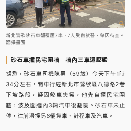
新北鶯歌砂石車翻覆壓7車，7人受傷就醫，肇因待查。
翻攝畫面
砂石車撞民宅圍牆 牆內三車遭壓毀
據悉，砂石車司機陳男（59歲）今天下午1時
34分左右，開車行經新北市鶯歌區八德路2巷
下坡路段，疑因煞車失靈，他先自撞民宅圍
牆，波及圍牆內3輛汽車後翻覆。砂石車未止
停，往前滑撞另6輛貨車、計程車及汽車。