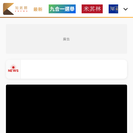
最新
女律師陳昱瑄詐慈濟10億！黃金158kg遭查扣畫面曝光
廣告
台積電殺35元、台股跌近300點 被動元件、低軌衛星
及載板皆走弱
中信慈善基金會想增加董事人數！辜仲諒向法院聲請遭
NEWS
駁 理由曝光
故宮《龍藏經》特展第2檔！今線上預約開賣一度塞車
周六起展出延長至晚上7時
台東農業處長涉圖利渡假村！東檢抗告成功 今重開羈
▲
押庭
▼
父親節泡湯了！中颱白海豚雨彈轟3天 「紅到發紫」降
雨熱區曝