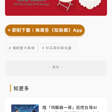
⭐️ 即刻下載！無廣告《知新聞》App
# 鶯歌重大車禍
# 砂石車剎車失靈
知更多
陸「伺服器一哥」狂挖台灣AI