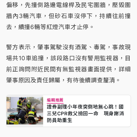
偏移，先撞倒路邊電線桿及民宅圍牆，壓毀圍
牆內3輛汽車，但砂石車沒停下，持續往前撞
去，續撞6輛等紅燈汽車才止停。
警方表示，肇事駕駛沒有酒駕、毒駕，事故現
場共10車追撞，該段路口沒有警用監視器，目
前正詢問附近民間有無監視器畫面提供，詳細
肇事原因及責任歸屬，有待後續調查釐清。
編輯推薦
證券副理小年夜突倒地無心跳！國
三兒CPR救父撿回一命 現身謝消
防員助重生