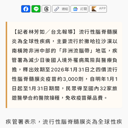
蔣萬安的建中同學！47歲法律學霸戰桃園 公開上任首
APP
連結
訂閱
要3件事
【記者林芳如／台北報導】流行性腦脊髓膜
炎為全球性疾病，主要流行於撒哈拉沙漠以
南橫跨非洲中部的「非洲流腦帶」地區，疾
管署為減少日後國人境外罹病風險與醫療負
擔，釋出效期至2026年1月31日之四價流行
性腦脊髓膜炎疫苗約3,000劑，自明年1月1
日起至1月31日期間，民眾得至國內32家旅
遊醫學合約醫院接種，免收疫苗藥品費。
疾管署表示，流行性腦脊髓膜炎為全球性疾