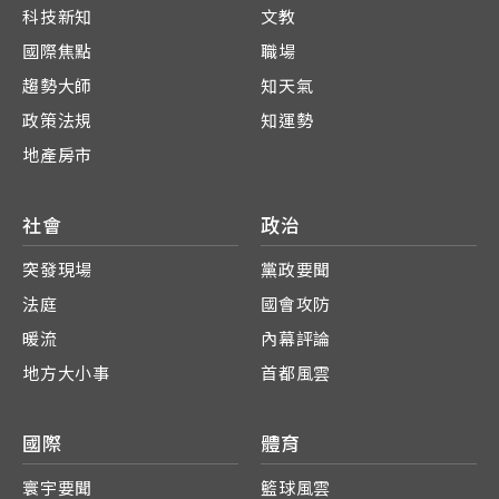
科技新知
文教
國際焦點
職場
趨勢大師
知天氣
政策法規
知運勢
地產房市
社會
政治
突發現場
黨政要聞
法庭
國會攻防
暖流
內幕評論
地方大小事
首都風雲
國際
體育
寰宇要聞
籃球風雲