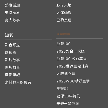
熱搜話題
野球天地
東協萬象
大運動場
奇人妙事
巴黎奧運
知影
台灣100
影音頻道
2026九合一大選
鴿知窩
台灣100 公益專區
影片故事
2026世界盃足球賽
圖片故事
大廚傳心法
攝影筆記
2026WBC精彩直擊
米其林大廚影音
良醫說
健保30年特刊
美樂蒂帶你玩