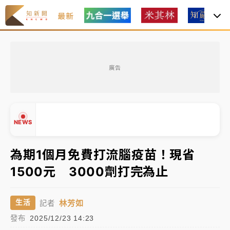
最新
父親節玩樂園！六福村今明2天「爸爸免費」 遠雄海洋
買1送1
廣告
白海豚逼近！新北高灘地停車場下午4時強制拖吊 中午
開放水門周邊紅黃線停車
中颱白海豚環流掠北海！今明防劇烈降雨 東部高溫飆
NEWS
38度
周末精選｜
慈濟遭詐10億完整始末曝！律師掮客大玩兩
為期1個月免費打流腦疫苗！現省
面手法 郭台銘、蔡英文成關鍵
1500元 3000劑打完為止
本周爆款短影音｜
柯文哲帶電子手鐶拄拐杖現身／周玉
▲
蔻蔡玉真開撕爆料
▼
林芳如
生活
記者
周末精選｜
跨境網購族注意！EZ Way若改由政府委
發布
2025/12/23 14:23
任 預算難關如何解？