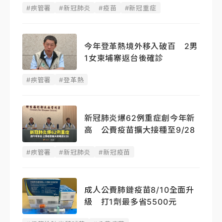
#疾管署
#新冠肺炎
#疫苗
#新冠重症
今年登革熱境外移入破百 2男
1女柬埔寨返台後確診
#疾管署
#登革熱
新冠肺炎爆62例重症創今年新
高 公費疫苗擴大接種至9/28
#疾管署
#新冠肺炎
#新冠疫苗
成人公費肺鏈疫苗8/10全面升
級 打1劑最多省5500元