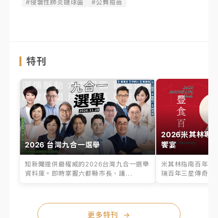
#侵襲性肺炎鏈球菌
#公費疫苗
特刊
2026米其林專
2026 台灣九合一選舉
饗宴
知新聞提供最權威的2026台灣九合一選舉
米其林指南百年之
資料庫。即時掌握六都縣市長、議...
瑞百年三星傳奇、台
更多特刊
→