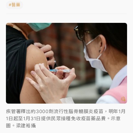
#醫藥
蔣萬安的建中同學！47歲法律學霸戰桃園 公開上任首
要3件事
父親節玩樂園！六福村今明2天「爸爸免費」 遠雄海洋
買1送1
白海豚逼近！新北高灘地停車場下午4時強制拖吊 中午
開放水門周邊紅黃線停車
中颱白海豚環流掠北海！今明防劇烈降雨 東部高溫飆
38度
周末精選｜
慈濟遭詐10億完整始末曝！律師掮客大玩兩
面手法 郭台銘、蔡英文成關鍵
本周爆款短影音｜
柯文哲帶電子手鐶拄拐杖現身／周玉
蔻蔡玉真開撕爆料
疾管署釋出約3000劑流行性腦脊髓膜炎疫苗，明年1月
1日起至1月31日提供民眾接種免收疫苗藥品費。示意
周末精選｜
跨境網購族注意！EZ Way若改由政府委
圖。梁建裕攝
任 預算難關如何解？