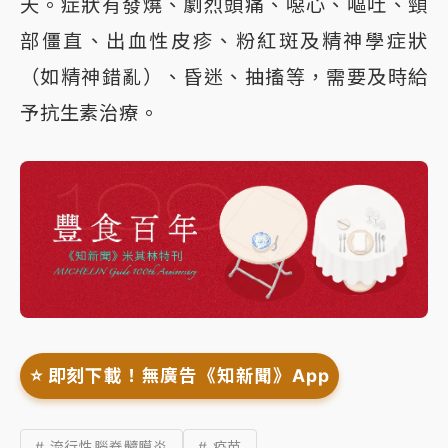
天。症狀有發燒、劇烈頭痛、噁心、嘔吐、頸
部僵直、出血性皮疹、粉紅斑及精神學症狀
（如精神錯亂）、昏迷、抽搐等，需要及時給
予抗生素治療。
⭐️ 即刻下載！無廣告《知新聞》App
# 流行性腦脊髓膜炎
# 疫苗