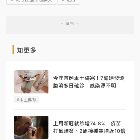
知更多
今年首例本土傷寒！7旬婦發燒
腹瀉多日確診 感染源不明
#本土傷寒
上周新冠就診增74.8% 疫苗
打氣爆發、2周接種暴增近10倍